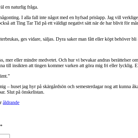
väl en naturlig fråga.
g någonting. I alla fall inte något med en hyfsad prislapp. Jag vill verkli
ckså att Ting Tar Tid på ett väldigt negativt sätt när de har blivit för må
återbrukas, ges vidare, säljas. Dyra saker man fått eller köpt behöver bli 
, mer eller mindre medvetet. Och hur vi bevakar andras berättelser om si
kna till insikten att tingen kommer varken att göra mig fri eller lycklig.
ämt.”
mig – huset jag hyr på skärgårdsön och semesterdagar nog att kunna åka
ar. Slut på önskelistan.
er
åldrande
*