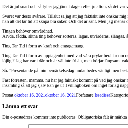
Det är jul snart och så fyller jag jämnt dagen efter julafton, så det var 
Svaret var desto svårare. Tillslut sa jag att jag faktiskt inte önskar mi
han att det tar tid att skapa bra saker. Och det är sant. Men jag menar o
Tingen behöver omvårdnad.
Ärvda, fådda, slitna ting behöver sorteras, lagas, utvärderas, slängas, 
Ting Tar Tid i form av kraft och engagemang.
Ting Tar Tid i form av upptagenhet med vad våra prylar berättar om oss
löjligt? Jag har varit där och är väl inte fri än, men börjar långsamt va
Så. ”Presentande på min bemärkelsedag undanbedes vänligt men best
Fast förresten, mamma, nu har jag faktiskt kommit på vad jag önskar 
insamling så att jag själv kan ge ut Tvillingboken om inget förlag napp
Postat
oktober 16, 2021
oktober 16, 2021
Författare
Issadissa
Kategori
Lämna ett svar
Din e-postadress kommer inte publiceras.
Obligatoriska fält är märkta