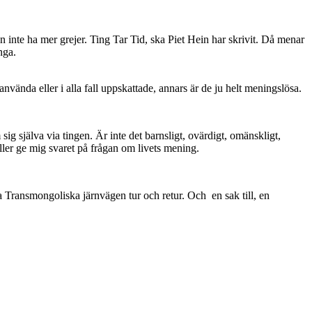
gen inte ha mer grejer. Ting Tar Tid, ska Piet Hein har skrivit. Då menar
nga.
använda eller i alla fall uppskattade, annars är de ju helt meningslösa.
g själva via tingen. Är inte det barnsligt, ovärdigt, omänskligt,
 Eller ge mig svaret på frågan om livets mening.
 Transmongoliska järnvägen tur och retur. Och en sak till, en