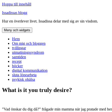
Hoppa till innehåll
Issadissas blogg
Hur en överlever livet. Issadissa delar med sig av sin visdom.
Meny och widgets
Hem
Om mig och bloggen
tvillingar
utmattningssyndrom
samtiden
recept
böcker
digital kommunikation
sluta lönearbeta
psykisk ohälsa
What is it you truly desire?
”Vad önskar du dig då?” frågade min mamma när jag pratade med hen