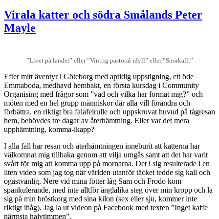
Fossiliserad
som
Virala katter och södra Smålands Peter
drottning
Mayle
Silvia
”Livet på landet” eller ”Vintrig pastoral idyll” eller ”Snorkallt”
Efter mitt äventyr i Göteborg med aptidig uppstigning, ett öde
Emmaboda, medhavd hembakt, en första kursdag i Community
Organising med frågor som ”vad och vilka har format mig?” och
möten med en hel grupp människor där alla vill förändra och
förbättra, en riktigt bra falafelrulle och uppskruvat huvud på tågresan
hem, behövdes tre dagar av återhämtning. Eller var det mera
upphämtning, komma-ikapp?
I alla fall har resan och återhämtningen inneburit att katterna har
välkomnat mig tillbaka genom att vilja umgås samt att det har varit
svårt för mig att komma upp på mornarna. Det i sig resulterade i en
liten video som jag tog när världen utanför täcket tedde sig kall och
ogästvänlig. Nere vid mina fötter låg Sam och Frodo kom
spankulerande, med inte alltför änglalika steg över min kropp och la
sig på min bröstkorg med sina kilon (sex eller sju, kommer inte
riktigt ihåg). Jag la ut videon på Facebook med texten ”Inget kaffe
närmsta halvtimmen”.