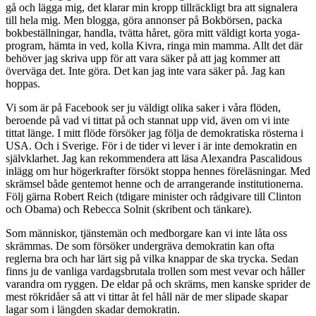
gå och lägga mig, det klarar min kropp tillräckligt bra att signalera
till hela mig. Men blogga, göra annonser på Bokbörsen, packa
bokbeställningar, handla, tvätta håret, göra mitt väldigt korta yoga-
program, hämta in ved, kolla Kivra, ringa min mamma. Allt det där
behöver jag skriva upp för att vara säker på att jag kommer att
överväga det. Inte göra. Det kan jag inte vara säker på. Jag kan
hoppas.
Vi som är på Facebook ser ju väldigt olika saker i våra flöden,
beroende på vad vi tittat på och stannat upp vid, även om vi inte
tittat länge. I mitt flöde försöker jag följa de demokratiska rösterna i
USA. Och i Sverige. För i de tider vi lever i är inte demokratin en
självklarhet. Jag kan rekommendera att läsa Alexandra Pascalidous
inlägg om hur högerkrafter försökt stoppa hennes föreläsningar. Med
skrämsel både gentemot henne och de arrangerande institutionerna.
Följ gärna Robert Reich (tdigare minister och rådgivare till Clinton
och Obama) och Rebecca Solnit (skribent och tänkare).
Som människor, tjänstemän och medborgare kan vi inte låta oss
skrämmas. De som försöker undergräva demokratin kan ofta
reglerna bra och har lärt sig på vilka knappar de ska trycka. Sedan
finns ju de vanliga vardagsbrutala trollen som mest vevar och håller
varandra om ryggen. De eldar på och skräms, men kanske sprider de
mest rökridåer så att vi tittar åt fel håll när de mer slipade skapar
lagar som i längden skadar demokratin.