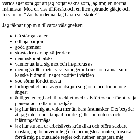
världsläget som gör att jag börjat vakna som, jag tror, en normal
människa. Med en viss tillförsikt och en liten spirande glädje och
förväntan. ”Vad kan denna dag bära i sitt sköte?”
Jag räknar upp min tillvaros välsignelser:
två störiga katter
odlingsbar jord
goda grannar
storstäder när jag väljer dem
människor att älska
vänner att luta sig mot och inspireras av
meningsfullt arbete, visst som ger inkomst och annat som
kanske bidrar till något positivt i världen
god sömn för det mesta
förtrogenhet med avgrundsdjup sorg och med förtärande
ångest
äntligen energi och tillräckligt med självförtroende för att vilja
planera och odla min trädgård
jag har lärt mig att virka mer än bara fastmaskor. Det betyder
att jag inte är helt tappad när det gäller finmotorik och
inlärningsförmåga
jag har sluppit ur arbetslivets krångliga och oförutsägbara
maskor, jag behöver inte gå på meningslösa möten, försöka
förstå mig på outtalade regler och rutiner, engagera mig