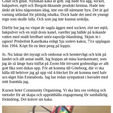
Gillar och gillar. Nybakad kaka är gott. Jag hade två ägg, socker,
bakpulver, mjöl och Bregott-liknande produkt hemma. Hade inte
tänkt att köra någonstans idag, inte ens till närmaste byn. Det är gul
varning utfärdad för plötslig ishalka. Dock hade det med ett ymnigt
regn som skulle falla. Och som jag inte kunnat urskilja.
Därför har jag nu vispat de sagda äggen med sockret, rört ner mjöl,
bakpulver och en rejäl dosis kanel, varefter jag hällde på kokande
vatten med smält bredbart smör-rapsolje-blandning. Skjuts in i
ugnen! Prisbelönt Kanelkaka enligt Sju sorters kakor, 73:e upplagan
från 1994. Köpt för en liten peng på loppis.
Jo. Nu luktar det mysigt och ombonat och hemtrevligt och kök på
landet och allt annat snällt. Jag hoppas att mina kurskamrater, som
jag än så länge bara träffat på Zoom blir trivsamt godmodiga av allt
gott fika som dukas upp. För att komma till Göteborg, där vi ska
hålla till behöver jag gå upp vid 4-blecket för att komma med halv
sex-tåget från Emmaboda. Jag har redan sympationt i huvudet med
mitt framtida jag.
Kursen heter Community Organising. Vi ska lära oss verktyg och
metoder för att skapa och upprätthålla engagemang för samhällelig
förändring. Det kräver sin kaka.