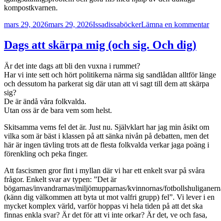
kompostkvarnen.
Postat
Författare
Kategorier
till
mars 29, 2026
mars 29, 2026
Issadissa
böcker
Lämna en kommentar
Jag
går
Dags att skärpa mig (och sig. Och dig)
ner
på
Är det inte dags att bli den vuxna i rummet?
knä
Har vi inte sett och hört politikerna närma sig sandlådan alltför länge
så
och dessutom ha parkerat sig där utan att vi sagt till dem att skärpa
att
sig?
du
De är ändå våra folkvalda.
slip
Utan oss är de bara vem som helst.
Skitsamma vems fel det är. Just nu. Självklart har jag min åsikt om
vilka som är bäst i klassen på att sänka nivån på debatten, men det
här är ingen tävling trots att de flesta folkvalda verkar jaga poäng i
förenkling och peka finger.
Att fascismen gror fint i myllan där vi har ett enkelt svar på svåra
frågor. Enkelt svar av typen: ”Det är
bögarnas/invandrarnas/miljömupparnas/kvinnornas/fotbollshuliganern
(känn dig välkommen att byta ut mot valfri grupp) fel”. Vi lever i en
mycket komplex värld, varför hoppas vi hela tiden på att det ska
finnas enkla svar? Är det för att vi inte orkar? Är det, ve och fasa,