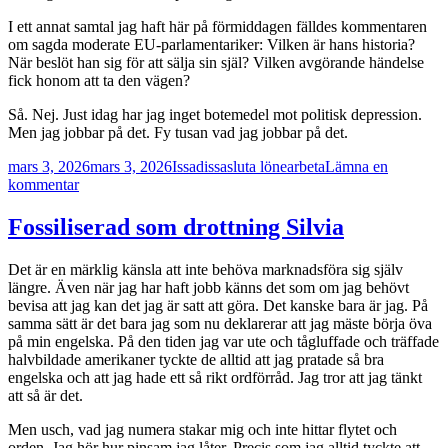
I ett annat samtal jag haft här på förmiddagen fälldes kommentaren
om sagda moderate EU-parlamentariker: Vilken är hans historia?
När beslöt han sig för att sälja sin själ? Vilken avgörande händelse
fick honom att ta den vägen?
Så. Nej. Just idag har jag inget botemedel mot politisk depression.
Men jag jobbar på det. Fy tusan vad jag jobbar på det.
Postat
Författare
Kategorier
mars 3, 2026
mars 3, 2026
Issadissa
sluta lönearbeta
Lämna en
till
kommentar
”Botemedlet
mot
Fossiliserad som drottning Silvia
politisk
depression”
Det är en märklig känsla att inte behöva marknadsföra sig själv
längre. Även när jag har haft jobb känns det som om jag behövt
bevisa att jag kan det jag är satt att göra. Det kanske bara är jag. På
samma sätt är det bara jag som nu deklarerar att jag mäste börja öva
på min engelska. På den tiden jag var ute och tågluffade och träffade
halvbildade amerikaner tyckte de alltid att jag pratade så bra
engelska och att jag hade ett så rikt ordförråd. Jag tror att jag tänkt
att så är det.
Men usch, vad jag numera stakar mig och inte hittar flytet och
orden. Jag hör hur pinsam jag låter. Precis som jag alltid tyckte att