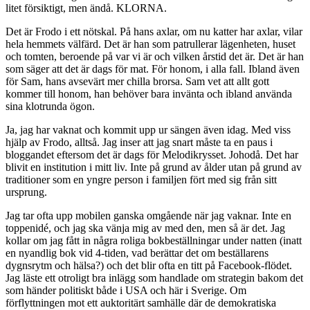
litet försiktigt, men ändå. KLORNA.
Det är Frodo i ett nötskal. På hans axlar, om nu katter har axlar, vilar
hela hemmets välfärd. Det är han som patrullerar lägenheten, huset
och tomten, beroende på var vi är och vilken årstid det är. Det är han
som säger att det är dags för mat. För honom, i alla fall. Ibland även
för Sam, hans avsevärt mer chilla brorsa. Sam vet att allt gott
kommer till honom, han behöver bara invänta och ibland använda
sina klotrunda ögon.
Ja, jag har vaknat och kommit upp ur sängen även idag. Med viss
hjälp av Frodo, alltså. Jag inser att jag snart måste ta en paus i
bloggandet eftersom det är dags för Melodikrysset. Johodå. Det har
blivit en institution i mitt liv. Inte på grund av ålder utan på grund av
traditioner som en yngre person i familjen fört med sig från sitt
ursprung.
Jag tar ofta upp mobilen ganska omgående när jag vaknar. Inte en
toppenidé, och jag ska vänja mig av med den, men så är det. Jag
kollar om jag fått in några roliga bokbeställningar under natten (inatt
en nyandlig bok vid 4-tiden, vad berättar det om beställarens
dygnsrytm och hälsa?) och det blir ofta en titt på Facebook-flödet.
Jag läste ett otroligt bra inlägg som handlade om strategin bakom det
som händer politiskt både i USA och här i Sverige. Om
förflyttningen mot ett auktoritärt samhälle där de demokratiska