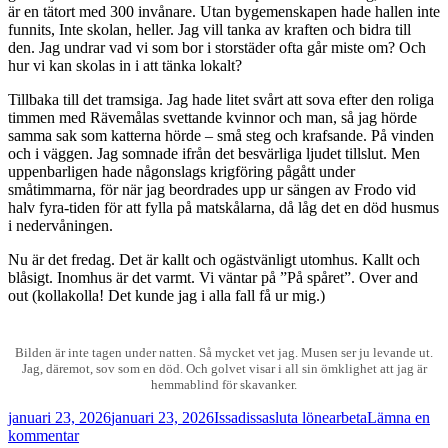
är en tätort med 300 invånare. Utan bygemenskapen hade hallen inte
funnits, Inte skolan, heller. Jag vill tanka av kraften och bidra till
den. Jag undrar vad vi som bor i storstäder ofta går miste om? Och
hur vi kan skolas in i att tänka lokalt?
Tillbaka till det tramsiga. Jag hade litet svårt att sova efter den roliga
timmen med Rävemålas svettande kvinnor och man, så jag hörde
samma sak som katterna hörde – små steg och krafsande. På vinden
och i väggen. Jag somnade ifrån det besvärliga ljudet tillslut. Men
uppenbarligen hade någonslags krigföring pågått under
småtimmarna, för när jag beordrades upp ur sängen av Frodo vid
halv fyra-tiden för att fylla på matskålarna, då låg det en död husmus
i nedervåningen.
Nu är det fredag. Det är kallt och ogästvänligt utomhus. Kallt och
blåsigt. Inomhus är det varmt. Vi väntar på ”På spåret”. Over and
out (kollakolla! Det kunde jag i alla fall få ur mig.)
Bilden är inte tagen under natten. Så mycket vet jag. Musen ser ju levande ut.
Jag, däremot, sov som en död. Och golvet visar i all sin ömklighet att jag är
hemmablind för skavanker.
Postat
Författare
Kategorier
januari 23, 2026
januari 23, 2026
Issadissa
sluta lönearbeta
Lämna en
till
kommentar