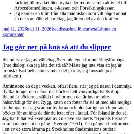
fackligt till mycket liten nytta eller redovisa min aktivitet till
Arbetsförmedlingen, a-kassan och Försäkringskassan
jag känner en kraft från alla människor som vill något annat
än det samhälle vi har idag, jag är en del av den kraften
Postat
Författare
Kategorier
maj 11, 2026
maj 11, 2026
Issadissa
sluta lönearbeta
Lämna en
till
kommentar
Ett
evigt
Jag går ner på knä så att du slipper
sommarlov
Ibland ryser jag av välbehag över min egen formuleringsförmåga.
(Inre dialog: ska jag låta det stå så? Måste jag inte visa att jag är
ironisk? Fast helt skämtsamt är det ju inte, jag fnissade ju åt
rubriken.)
Åtminstone en dag i veckan, oftast flera, står jag på näsan i dammiga
flyttkartonger och i lårar där böcker helt vanvördigt hällts ihop.
Ibland är böckerna ställda i hyllor men det är inte mindre
hälsovådligt för det. Rygg, knän och fötter får stå ut med alla möjliga
ställningar när jag scannar hyllorna och plockar igenom hundratals
böcker för att hitta de där du letat efter i åratal. För ibland är det så.
Jag har hittat två exemplar av Gustave Flauberts ”Hjärtats fostran”
som bara getts ut en gång i Sverige (1951). Ena gången i bokbröten
i en av de stora lårarna på Stockholms Stadsmissions outlet i