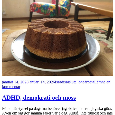
Postat
Författare
Kategorier
januari 14, 2026
januari 14, 2026
Issadissa
sluta lönearbeta
Lämna en
till
kommentar
En
bulle
ADHD, demokrati och möss
i
ugnen
För att få styrsel på dagarna behöver jag skriva ner vad jag ska göra.
Även om jag gör samma saker varje dag. Alltså, inte frukost och inte