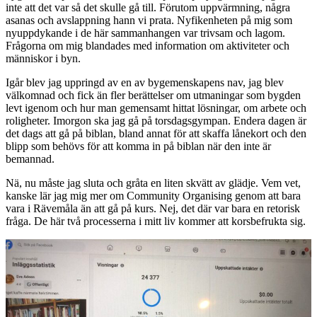
inte att det var så det skulle gå till. Förutom uppvärmning, några
asanas och avslappning hann vi prata. Nyfikenheten på mig som
nyuppdykande i de här sammanhangen var trivsam och lagom.
Frågorna om mig blandades med information om aktiviteter och
människor i byn.
Igår blev jag uppringd av en av bygemenskapens nav, jag blev
välkomnad och fick än fler berättelser om utmaningar som bygden
levt igenom och hur man gemensamt hittat lösningar, om arbete och
roligheter. Imorgon ska jag gå på torsdagsgympan. Endera dagen är
det dags att gå på biblan, bland annat för att skaffa lånekort och den
blipp som behövs för att komma in på biblan när den inte är
bemannad.
Nä, nu måste jag sluta och gråta en liten skvätt av glädje. Vem vet,
kanske lär jag mig mer om Community Organising genom att bara
vara i Rävemåla än att gå på kurs. Nej, det där var bara en retorisk
fråga. De här två processerna i mitt liv kommer att korsbefrukta sig.