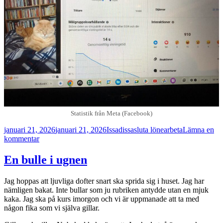
Statistik från Meta (Facebook)
Postat
Författare
Kategorier
januari 21, 2026
januari 21, 2026
Issadissa
sluta lönearbeta
Lämna en
till
kommentar
Virala
katter
En bulle i ugnen
och
södra
Jag hoppas att ljuvliga dofter snart ska sprida sig i huset. Jag har
Smålands
nämligen bakat. Inte bullar som ju rubriken antydde utan en mjuk
Peter
kaka. Jag ska på kurs imorgon och vi är uppmanade att ta med
Mayle
någon fika som vi själva gillar.