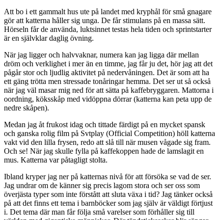
Peter
Att bo i ett gammalt hus ute på landet med kryphål för små gnagare
Mayle
gör att katterna håller sig unga. De får stimulans på en massa sätt.
Hörseln får de använda, luktsinnet testas hela tiden och sprintstarter
är en självklar daglig övning.
När jag ligger och halvvaknar, numera kan jag ligga där mellan
dröm och verklighet i mer än en timme, jag får ju det, hör jag att det
pågår stor och ljudlig aktivitet på nedervåningen. Det är som att ha
ett gäng trötta men stressade tonåringar hemma. Det ser ut så också
när jag väl masar mig ned för att sätta på kaffebryggaren. Mattorna i
oordning, köksskåp med vidöppna dörrar (katterna kan peta upp de
nedre skåpen).
Medan jag åt frukost idag och tittade färdigt på en mycket spansk
och ganska rolig film på Svtplay (Official Competition) höll katterna
vakt vid den lilla frysen, redo att slå till när musen vågade sig fram.
Och se! När jag skulle fylla på kaffekoppen hade de lamslagit en
mus. Katterna var påtagligt stolta.
Ibland kryper jag ner på katternas nivå för att försöka se vad de ser.
Jag undrar om de känner sig precis lagom stora och ser oss som
överjästa typer som inte förstått att sluta växa i tid? Jag tänker också
på att det finns ett tema i barnböcker som jag själv är väldigt förtjust
i. Det tema där man får följa små varelser som förhåller sig till