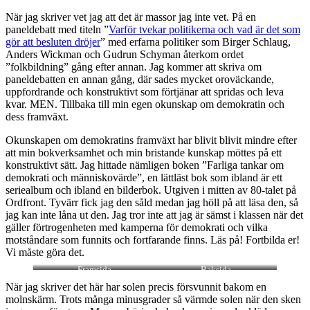
När jag skriver vet jag att det är massor jag inte vet. På en
paneldebatt med titeln ”
Varför tvekar politikerna och vad är det som
gör att besluten dröjer
” med erfarna politiker som Birger Schlaug,
Anders Wickman och Gudrun Schyman återkom ordet
”folkbildning” gång efter annan. Jag kommer att skriva om
paneldebatten en annan gång, där sades mycket oroväckande,
uppfordrande och konstruktivt som förtjänar att spridas och leva
kvar. MEN. Tillbaka till min egen okunskap om demokratin och
dess framväxt.
Okunskapen om demokratins framväxt har blivit blivit mindre efter
att min bokverksamhet och min bristande kunskap möttes på ett
konstruktivt sätt. Jag hittade nämligen boken ”Farliga tankar om
demokrati och människovärde”, en lättläst bok som ibland är ett
seriealbum och ibland en bilderbok. Utgiven i mitten av 80-talet på
Ordfront. Tyvärr fick jag den såld medan jag höll på att läsa den, så
jag kan inte låna ut den. Jag tror inte att jag är sämst i klassen när det
gäller förtrogenheten med kamperna för demokrati och vilka
motståndare som funnits och fortfarande finns. Läs på! Fortbilda er!
Vi måste göra det.
Framsida
Baksida
När jag skriver det här har solen precis försvunnit bakom en
molnskärm. Trots många minusgrader så värmde solen när den sken