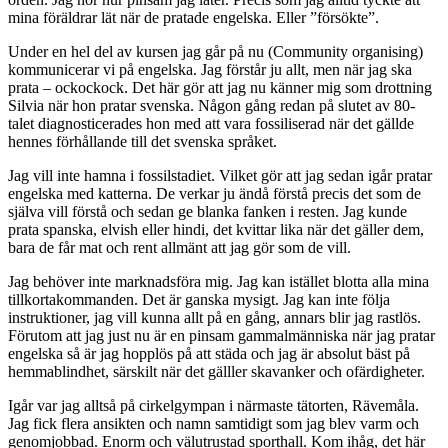
mina föräldrar lät när de pratade engelska. Eller ”försökte”.
Under en hel del av kursen jag går på nu (Community organising)
kommunicerar vi på engelska. Jag förstår ju allt, men när jag ska
prata – ockockock. Det här gör att jag nu känner mig som drottning
Silvia när hon pratar svenska. Någon gång redan på slutet av 80-
talet diagnosticerades hon med att vara fossiliserad när det gällde
hennes förhållande till det svenska språket.
Jag vill inte hamna i fossilstadiet. Vilket gör att jag sedan igår pratar
engelska med katterna. De verkar ju ändå förstå precis det som de
själva vill förstå och sedan ge blanka fanken i resten. Jag kunde
prata spanska, elvish eller hindi, det kvittar lika när det gäller dem,
bara de får mat och rent allmänt att jag gör som de vill.
Jag behöver inte marknadsföra mig. Jag kan istället blotta alla mina
tillkortakommanden. Det är ganska mysigt. Jag kan inte följa
instruktioner, jag vill kunna allt på en gång, annars blir jag rastlös.
Förutom att jag just nu är en pinsam gammalmänniska när jag pratar
engelska så är jag hopplös på att städa och jag är absolut bäst på
hemmablindhet, särskilt när det gälller skavanker och ofärdigheter.
Igår var jag alltså på cirkelgympan i närmaste tätorten, Rävemåla.
Jag fick flera ansikten och namn samtidigt som jag blev varm och
genomjobbad. Enorm och välutrustad sporthall. Kom ihåg, det här