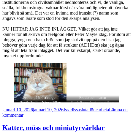
institutionerna och civilsamhället nedmonteras och vi, de vanliga,
snälla, folkhemstrogna vaknar först när våra möjligheter att påverka
har blivit så små. Det var en kvinna med iranskt (?) namn som
angavs som lärare som stod för den skarpa analysen.
NU HITTAR JAG INTE INLÄGGET. Vilket gör att jag inte
känner för att skriva om feelgood eller Peter Mayle idag. Förutom att
blogga, yoga och baka bröd som jag skrivit upp på den lista jag
behöver göra varje dag för att få struktur (ADHD:n) ska jag ägna
mig åt att leta fram inlägget. Det var knivskarpt, starkt oroande,
mycket uppfordrande.
Frodo på bröstkorgen
Frodo och maten
Frodo kollar snön och ger
Frodo kollar, Sam chillar
Frodo inspekterar handfatet
Sam gör sin grej
tummen ned
Postat
Författare
Kategorier
januari 10, 2026
januari 10, 2026
Issadissa
sluta lönearbeta
Lämna en
till
kommentar
Feelgood,
Frodo
Katter, möss och miniatyrvärldar
och