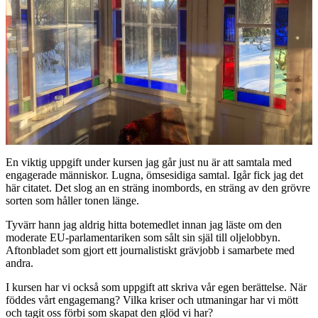
En viktig uppgift under kursen jag går just nu är att samtala med
engagerade människor. Lugna, ömsesidiga samtal. Igår fick jag det
här citatet. Det slog an en sträng inombords, en sträng av den grövre
sorten som håller tonen länge.
Tyvärr hann jag aldrig hitta botemedlet innan jag läste om den
moderate EU-parlamentariken som sålt sin själ till oljelobbyn.
Aftonbladet som gjort ett journalistiskt grävjobb i samarbete med
andra.
I kursen har vi också som uppgift att skriva vår egen berättelse. När
föddes vårt engagemang? Vilka kriser och utmaningar har vi mött
och tagit oss förbi som skapat den glöd vi har?