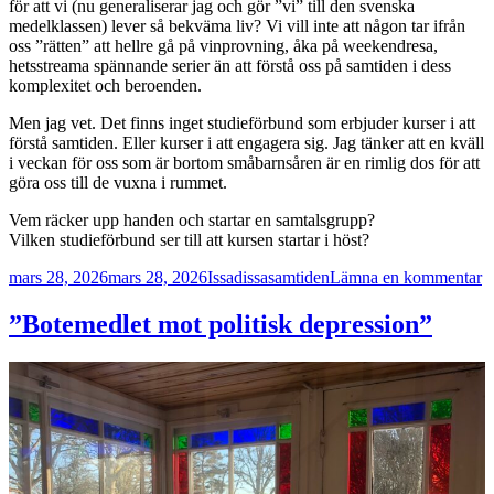
för att vi (nu generaliserar jag och gör ”vi” till den svenska
medelklassen) lever så bekväma liv? Vi vill inte att någon tar ifrån
oss ”rätten” att hellre gå på vinprovning, åka på weekendresa,
hetsstreama spännande serier än att förstå oss på samtiden i dess
komplexitet och beroenden.
Men jag vet. Det finns inget studieförbund som erbjuder kurser i att
förstå samtiden. Eller kurser i att engagera sig. Jag tänker att en kväll
i veckan för oss som är bortom småbarnsåren är en rimlig dos för att
göra oss till de vuxna i rummet.
Vem räcker upp handen och startar en samtalsgrupp?
Vilken studieförbund ser till att kursen startar i höst?
Postat
Författare
Kategorier
til
mars 28, 2026
mars 28, 2026
Issadissa
samtiden
Lämna en kommentar
D
at
”Botemedlet mot politisk depression”
s
m
(
si
O
d