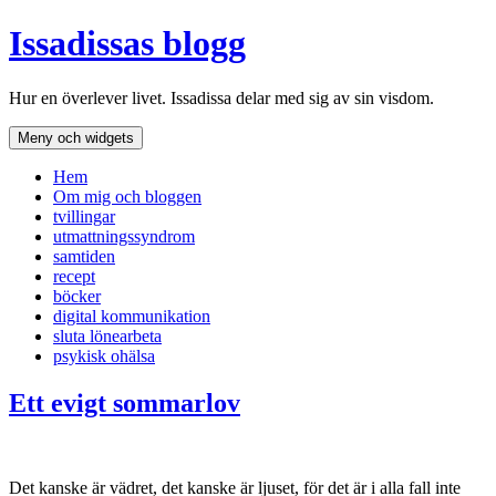
Hoppa
Issadissas blogg
till
innehåll
Hur en överlever livet. Issadissa delar med sig av sin visdom.
Meny och widgets
Hem
Om mig och bloggen
tvillingar
utmattningssyndrom
samtiden
recept
böcker
digital kommunikation
sluta lönearbeta
psykisk ohälsa
Ett evigt sommarlov
Det kanske är vädret, det kanske är ljuset, för det är i alla fall inte