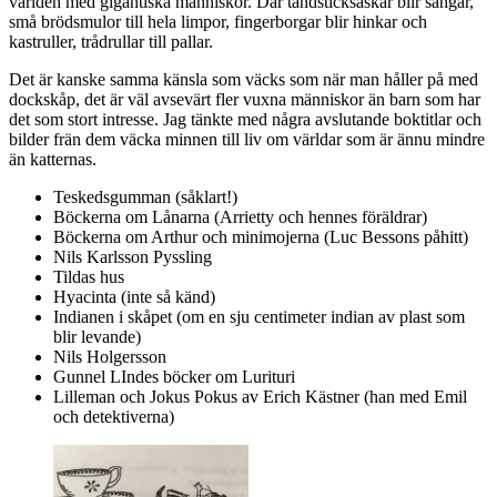
världen med gigantiska människor. Där tändsticksaskar blir sängar,
små brödsmulor till hela limpor, fingerborgar blir hinkar och
kastruller, trådrullar till pallar.
Det är kanske samma känsla som väcks som när man håller på med
dockskåp, det är väl avsevärt fler vuxna människor än barn som har
det som stort intresse. Jag tänkte med några avslutande boktitlar och
bilder frän dem väcka minnen till liv om världar som är ännu mindre
än katternas.
Teskedsgumman (såklart!)
Böckerna om Lånarna (Arrietty och hennes föräldrar)
Böckerna om Arthur och minimojerna (Luc Bessons påhitt)
Nils Karlsson Pyssling
Tildas hus
Hyacinta (inte så känd)
Indianen i skåpet (om en sju centimeter indian av plast som
blir levande)
Nils Holgersson
Gunnel LIndes böcker om Lurituri
Lilleman och Jokus Pokus av Erich Kästner (han med Emil
och detektiverna)