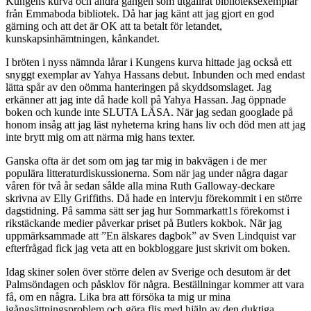
Kungens kurva och andra gången som utgallrat biblioteksexemplar
från Emmaboda bibliotek. Då har jag känt att jag gjort en god
gärning och att det är OK att ta betalt för letandet,
kunskapsinhämtningen, kånkandet.
I bröten i nyss nämnda lårar i Kungens kurva hittade jag också ett
snyggt exemplar av Yahya Hassans debut. Inbunden och med endast
lätta spår av den oömma hanteringen på skyddsomslaget. Jag
erkänner att jag inte då hade koll på Yahya Hassan. Jag öppnade
boken och kunde inte SLUTA LÄSA. När jag sedan googlade på
honom insåg att jag läst nyheterna kring hans liv och död men att jag
inte brytt mig om att närma mig hans texter.
Ganska ofta är det som om jag tar mig in bakvägen i de mer
populära litteraturdiskussionerna. Som när jag under några dagar
våren för två år sedan sålde alla mina Ruth Galloway-deckare
skrivna av Elly Griffiths. Då hade en intervju förekommit i en större
dagstidning. På samma sätt ser jag hur Sommarkatt1s förekomst i
rikstäckande medier påverkar priset på Butlers kokbok. När jag
uppmärksammade att ”En älskares dagbok” av Sven Lindquist var
efterfrågad fick jag veta att en bokbloggare just skrivit om boken.
Idag skiner solen över större delen av Sverige och desutom är det
Palmsöndagen och påsklov för några. Beställningar kommer att vara
få, om en några. Lika bra att försöka ta mig ur mina
igångsättningsproblem och göra flis med hjälp av den duktiga