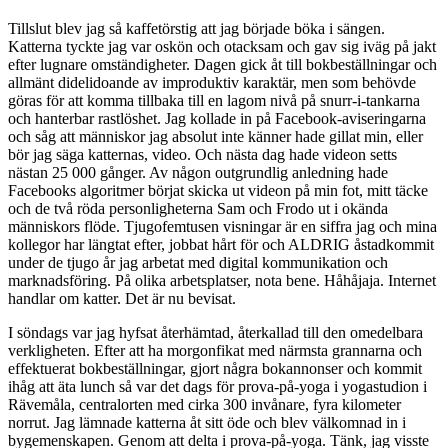
Tillslut blev jag så kaffetörstig att jag började böka i sängen.
Katterna tyckte jag var oskön och otacksam och gav sig iväg på jakt
efter lugnare omständigheter. Dagen gick åt till bokbeställningar och
allmänt didelidoande av improduktiv karaktär, men som behövde
göras för att komma tillbaka till en lagom nivå på snurr-i-tankarna
och hanterbar rastlöshet. Jag kollade in på Facebook-aviseringarna
och såg att människor jag absolut inte känner hade gillat min, eller
bör jag säga katternas, video. Och nästa dag hade videon setts
nästan 25 000 gånger. Av någon outgrundlig anledning hade
Facebooks algoritmer börjat skicka ut videon på min fot, mitt täcke
och de två röda personligheterna Sam och Frodo ut i okända
människors flöde. Tjugofemtusen visningar är en siffra jag och mina
kollegor har längtat efter, jobbat hårt för och ALDRIG åstadkommit
under de tjugo år jag arbetat med digital kommunikation och
marknadsföring. På olika arbetsplatser, nota bene. Håhåjaja. Internet
handlar om katter. Det är nu bevisat.
I söndags var jag hyfsat återhämtad, återkallad till den omedelbara
verkligheten. Efter att ha morgonfikat med närmsta grannarna och
effektuerat bokbeställningar, gjort några bokannonser och kommit
ihåg att äta lunch så var det dags för prova-på-yoga i yogastudion i
Rävemåla, centralorten med cirka 300 invånare, fyra kilometer
norrut. Jag lämnade katterna åt sitt öde och blev välkomnad in i
bygemenskapen. Genom att delta i prova-på-yoga. Tänk, jag visste