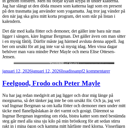
in genom fönstren. Men nu börjar kylan krypa in under kläderna.
Jag har slängt ut den döda musen som katterna lagt som en present
på den trasmatta jag använder som yogamatta. Jag tror jag vänder på
den när jag ska göra mitt korta program, det som står på listan i
kalendern.
Det där med kalla fötter och demoner, det gäller inte bara när man
ligger i sängen, käre Ingmar Bergman. Det gäller även om man sitter
i en mysig fåtölj. Därför måste jag härmed avsluta denna appell. Jag
ber om ursäkt för att jag inte var så mysig idag. Men vissa dagar
behöver man vara mindre Peter Mayle och mera Elise Ottesen-
Jensen.
Tryckfrihet! Språk!
Baptisterna var en del av
demokratirörelsen, tänka sig.
Postat
Författare
Kategorier
till
januari 12, 2026
januari 12, 2026
Issadissa
npf
2 kommentarer
ADHD,
demokrati
Feelgood, Frodo och Peter Mayle
och
möss
Nu har jag redan medgivit att jag ligger och drar mig länge på
morgnarna, så det tänker jag inte be om ursäkt för. Och ja, jag vet
vad Ingmar Bergman sa om kalla fötter och demoner men under mitt
täcke med flanellpåslakan är det varmt och gosigt. Däremot sa
Ingmar Bergman ingenting om röda, bistra katter som med bestämda
steg går med alla sina sju kilo på min bröstkorg för att sedan stirra
rakt in i mina ögon och kamma mitt hårfäste med klorna. Visserligen