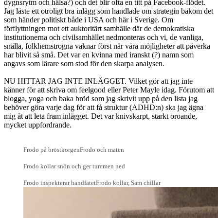
dygnsrytm och hälsa?) och det blir ofta en titt på Facebook-flödet.
Jag läste ett otroligt bra inlägg som handlade om strategin bakom det
som händer politiskt både i USA och här i Sverige. Om
förflyttningen mot ett auktoritärt samhälle där de demokratiska
institutionerna och civilsamhället nedmonteras och vi, de vanliga,
snälla, folkhemstrogna vaknar först när våra möjligheter att påverka
har blivit så små. Det var en kvinna med iranskt (?) namn som
angavs som lärare som stod för den skarpa analysen.
NU HITTAR JAG INTE INLÄGGET. Vilket gör att jag inte
känner för att skriva om feelgood eller Peter Mayle idag. Förutom att
blogga, yoga och baka bröd som jag skrivit upp på den lista jag
behöver göra varje dag för att få struktur (ADHD:n) ska jag ägna
mig åt att leta fram inlägget. Det var knivskarpt, starkt oroande,
mycket uppfordrande.
Frodo på bröstkorgen
Frodo och maten
Frodo kollar snön och ger tummen ned
Frodo inspekterar handfatet
Frodo kollar, Sam chillar