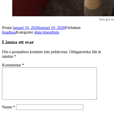
Sam gör si
Postat
januari 10, 2026
januari 10, 2026
Författare
Issadissa
Kategorier
sluta lönearbeta
Lämna ett svar
Din e-postadress kommer inte publiceras.
Obligatoriska fält är
märkta
*
Kommentar
*
Namn
*