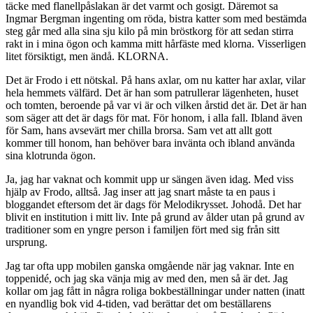
täcke med flanellpåslakan är det varmt och gosigt. Däremot sa
Ingmar Bergman ingenting om röda, bistra katter som med bestämda
steg går med alla sina sju kilo på min bröstkorg för att sedan stirra
rakt in i mina ögon och kamma mitt hårfäste med klorna. Visserligen
litet försiktigt, men ändå. KLORNA.
Det är Frodo i ett nötskal. På hans axlar, om nu katter har axlar, vilar
hela hemmets välfärd. Det är han som patrullerar lägenheten, huset
och tomten, beroende på var vi är och vilken årstid det är. Det är han
som säger att det är dags för mat. För honom, i alla fall. Ibland även
för Sam, hans avsevärt mer chilla brorsa. Sam vet att allt gott
kommer till honom, han behöver bara invänta och ibland använda
sina klotrunda ögon.
Ja, jag har vaknat och kommit upp ur sängen även idag. Med viss
hjälp av Frodo, alltså. Jag inser att jag snart måste ta en paus i
bloggandet eftersom det är dags för Melodikrysset. Johodå. Det har
blivit en institution i mitt liv. Inte på grund av ålder utan på grund av
traditioner som en yngre person i familjen fört med sig från sitt
ursprung.
Jag tar ofta upp mobilen ganska omgående när jag vaknar. Inte en
toppenidé, och jag ska vänja mig av med den, men så är det. Jag
kollar om jag fått in några roliga bokbeställningar under natten (inatt
en nyandlig bok vid 4-tiden, vad berättar det om beställarens