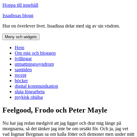
Hoppa till innehåll
Issadissas blogg
Hur en överlever livet. Issadissa delar med sig av sin visdom.
Meny och widgets
Hem
Om mig och bloggen
tvillingar
utmattningssyndrom
samtiden
recept
böcker
digital kommunikation
sluta lönearbeta
psykisk ohälsa
Feelgood, Frodo och Peter Mayle
Nu har jag redan medgivit att jag ligger och drar mig länge på
morgnarna, så det tänker jag inte be om ursäkt för. Och ja, jag vet
vad Ingmar Bergman sa om kalla fötter och demoner men under mitt