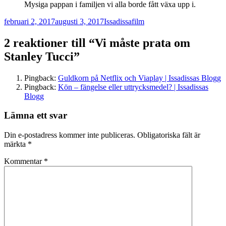
Mysiga pappan i familjen vi alla borde fått växa upp i.
Postat
Författare
Kategorier
februari 2, 2017
augusti 3, 2017
Issadissa
film
2 reaktioner till “Vi måste prata om
Stanley Tucci”
Pingback:
Guldkorn på Netflix och Viaplay | Issadissas Blogg
Pingback:
Kön – fängelse eller uttrycksmedel? | Issadissas
Blogg
Lämna ett svar
Din e-postadress kommer inte publiceras.
Obligatoriska fält är
märkta
*
Kommentar
*