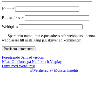
Namn
*
E-postadress
*
Webbplats
Spara mitt namn, min e-postadress och webbplats i denna
webbläsare till nästa gång jag skriver en kommentar.
Inläggsnavigering
Föregående
Föregående
Samlad visdom
Nästa
inlägg:
Nästa
Guldkorn på Netflix och Viaplay
inlägg:
Drivs med WordPress