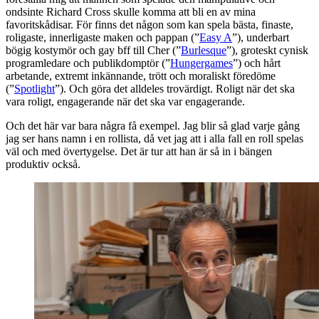
ondsinte Richard Cross skulle komma att bli en av mina
favoritskådisar. För finns det någon som kan spela bästa, finaste,
roligaste, innerligaste maken och pappan (”
Easy A
”), underbart
bögig kostymör och gay bff till Cher (”
Burlesque
”), groteskt cynisk
programledare och publikdomptör (”
Hungergames
”) och hårt
arbetande, extremt inkännande, trött och moraliskt föredöme
(”
Spotlight
”). Och göra det alldeles trovärdigt. Roligt när det ska
vara roligt, engagerande när det ska var engagerande.
Och det här var bara några få exempel. Jag blir så glad varje gång
jag ser hans namn i en rollista, då vet jag att i alla fall en roll spelas
väl och med övertygelse. Det är tur att han är så in i bängen
produktiv också.