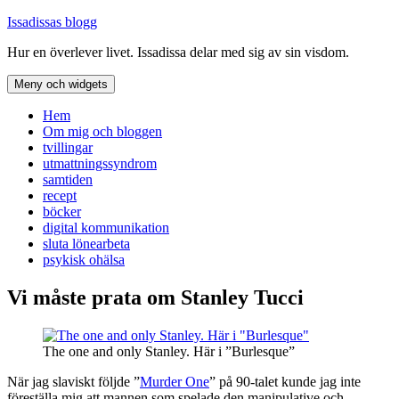
Hoppa
Issadissas blogg
till
Hur en överlever livet. Issadissa delar med sig av sin visdom.
innehåll
Meny och widgets
Hem
Om mig och bloggen
tvillingar
utmattningssyndrom
samtiden
recept
böcker
digital kommunikation
sluta lönearbeta
psykisk ohälsa
Vi måste prata om Stanley Tucci
The one and only Stanley. Här i ”Burlesque”
När jag slaviskt följde ”
Murder One
” på 90-talet kunde jag inte
föreställa mig att mannen som spelade den manipulative och