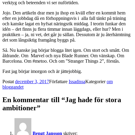
verktyg och beteenden vi ser nuförtiden.
Jojo. Den artikeln drar men ju ihop en kväll efter en kommit hem
efter en jobbdag då en förhoppningsvis i alla fall tänkt på träning
och kanske lagat en hyfsat näringsrik middag. I teorin funkar den
idén – det finns ju flera timmar innan läggdags, eller hur? Men i
praktiken – ja, ni vet, det går ju sällan. Dessutom är ju återhämtning
det som långsiktig framgång byggs på.
Så. Nu kanske jag börjar blogga litet igen. Om stort och smått. Om
åldrande. Om Marvel och nya Blade Runner. Om vänskap. Om
Barcelona. Om #metoo. Och om ”Stranger Things 2”, förstås.
Fast jag börjar imorgon och är jättejobbig.
Postat
december 3, 2017
Författare
Issadissa
Kategorier
om
bloggandet
En kommentar till “Jag hade för stora
ambitioner”
Bengt Jansson
skriver: