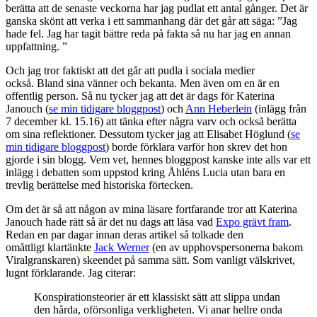
berätta att de senaste veckorna har jag pudlat ett antal gånger. Det är
ganska skönt att verka i ett sammanhang där det går att säga: ”Jag
hade fel. Jag har tagit bättre reda på fakta så nu har jag en annan
uppfattning. ”
Och jag tror faktiskt att det går att pudla i sociala medier
också. Bland sina vänner och bekanta. Men även om en är en
offentlig person. Så nu tycker jag att det är dags för Katerina
Janouch (
se min tidigare bloggpost
) och
Ann Heberlein
(inlägg från
7 december kl. 15.16) att tänka efter några varv och också berätta
om sina reflektioner. Dessutom tycker jag att Elisabet Höglund (
se
min tidigare bloggpost
) borde förklara varför hon skrev det hon
gjorde i sin blogg. Vem vet, hennes bloggpost kanske inte alls var ett
inlägg i debatten som uppstod kring Åhléns Lucia utan bara en
trevlig berättelse med historiska förtecken.
Om det är så att någon av mina läsare fortfarande tror att Katerina
Janouch hade rätt så är det nu dags att läsa vad
Expo grävt fram
.
Redan en par dagar innan deras artikel så tolkade den
omåttligt klartänkte
Jack Werner
(en av upphovspersonerna bakom
Viralgranskaren) skeendet på samma sätt. Som vanligt välskrivet,
lugnt förklarande. Jag citerar:
Konspirationsteorier är ett klassiskt sätt att slippa undan
den hårda, oförsonliga verkligheten. Vi anar hellre onda