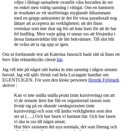
viljor i illslugt samarbete ovanför våra huvuden än ser
en enkel men vidrig sanning i vitögat. Om en hatstorm
är resultatet av ett storföretags myglande tillsammans
med en grupp antirasister är det för vissa paradoxalt nog
lättare att acceptera än verkligheten: att det finns
svenskar som inte drar sig för att hata barn för att de har
fel hudfärg. Men varje gång vi unnar oss att försjunka i
dessa fantasivärldar blir de lite bekvämare. Till slut blir
de svåra att ta sig upp ur igen.
Om ni fortfarande tror att Katerina Janouch hade rätt så finns ett
brev från reklambyrån citerat
här
.
Jag vill inte på något sätt banka in min sanning i någon annans
huvud. Jag vill själv förstå vad hela Luciagate handlar om
EGENTLIGEN. För som den kloke personen
Henrik Fröjmark
skriver :
Kan vi inte snälla snälla
prata
(min kursivering) om att
vi de senaste åren har fått en organiserad rasism som
livnär sig på en
ökande vardagsrasism
(min
kursivering) och som vill ändra verkligheten som den
ser ut (….) Och hur fasen vi hamnat här. Och hur fasen
vi ska ta oss till något annat.
Hur blev rasismen det nya normala, det som företag och