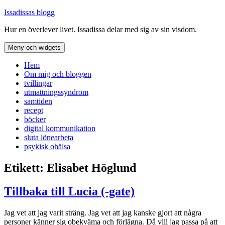
Hoppa
Issadissas blogg
till
Hur en överlever livet. Issadissa delar med sig av sin visdom.
innehåll
Meny och widgets
Hem
Om mig och bloggen
tvillingar
utmattningssyndrom
samtiden
recept
böcker
digital kommunikation
sluta lönearbeta
psykisk ohälsa
Etikett:
Elisabet Höglund
Tillbaka till Lucia (-gate)
Jag vet att jag varit sträng. Jag vet att jag kanske gjort att några
personer känner sig obekväma och förlägna. Då vill jag passa på att