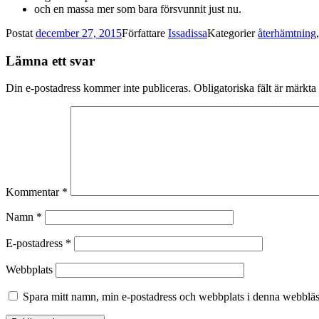
och en massa mer som bara försvunnit just nu.
Postat
december 27, 2015
Författare
Issadissa
Kategorier
återhämtning
Lämna ett svar
Din e-postadress kommer inte publiceras.
Obligatoriska fält är märkta
Kommentar
*
Namn
*
E-postadress
*
Webbplats
Spara mitt namn, min e-postadress och webbplats i denna webbläsa