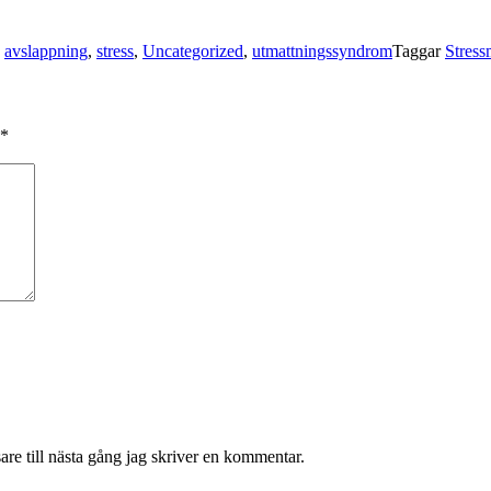
,
avslappning
,
stress
,
Uncategorized
,
utmattningssyndrom
Taggar
Stress
*
re till nästa gång jag skriver en kommentar.