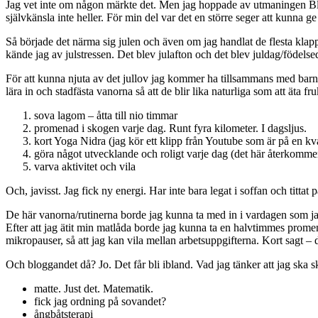
Jag vet inte om någon märkte det. Men jag hoppade av utmaningen Blogg2
självkänsla inte heller. För min del var det en större seger att kunna
Så började det närma sig julen och även om jag handlat de flesta klapp
kände jag av julstressen. Det blev julafton och det blev juldag/födelsed
För att kunna njuta av det jullov jag kommer ha tillsammans med barnen
lära in och stadfästa vanorna så att de blir lika naturliga som att äta fru
sova lagom – åtta till nio timmar
promenad i skogen varje dag. Runt fyra kilometer. I dagsljus.
kort Yoga Nidra (jag kör ett klipp från Youtube som är på en kv
göra något utvecklande och roligt varje dag (det här återkommer 
varva aktivitet och vila
Och, javisst. Jag fick ny energi. Har inte bara legat i soffan och titta
De här vanorna/rutinerna borde jag kunna ta med in i vardagen som ja
Efter att jag ätit min matlåda borde jag kunna ta en halvtimmes promen
mikropauser, så att jag kan vila mellan arbetsuppgifterna. Kort sagt –
Och bloggandet då? Jo. Det får bli ibland. Vad jag tänker att jag ska 
matte. Just det. Matematik.
fick jag ordning på sovandet?
ångbåtsterapi