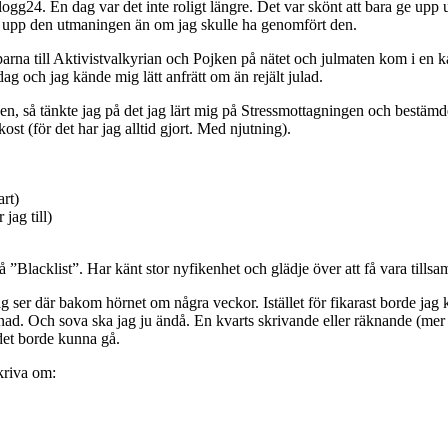
4. En dag var det inte roligt längre. Det var skönt att bara ge upp uta
 ge upp den utmaningen än om jag skulle ha genomfört den.
arna till Aktivistvalkyrian och Pojken på nätet och julmaten kom i en k
ag och jag kände mig lätt anfrätt om än rejält julad.
, så tänkte jag på det jag lärt mig på Stressmottagningen och bestämde 
kost (för det har jag alltid gjort. Med njutning).
art)
jag till)
t på ”Blacklist”. Har känt stor nyfikenhet och glädje över att få vara til
g ser där bakom hörnet om några veckor. Istället för fikarast borde ja
ad. Och sova ska jag ju ändå. En kvarts skrivande eller räknande (mer om 
 det borde kunna gå.
skriva om: