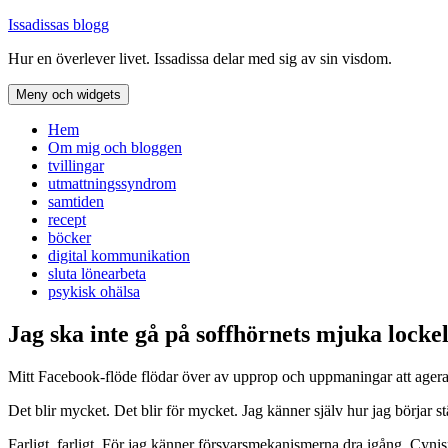
Hoppa
Issadissas blogg
till
Hur en överlever livet. Issadissa delar med sig av sin visdom.
innehåll
Meny och widgets
Hem
Om mig och bloggen
tvillingar
utmattningssyndrom
samtiden
recept
böcker
digital kommunikation
sluta lönearbeta
psykisk ohälsa
Jag ska inte gå på soffhörnets mjuka lockel
Mitt Facebook-flöde flödar över av upprop och uppmaningar att agera 
Det blir mycket. Det blir för mycket. Jag känner själv hur jag börjar stä
Farligt, farligt. För jag känner försvarsmekanismerna dra igång. Cyni