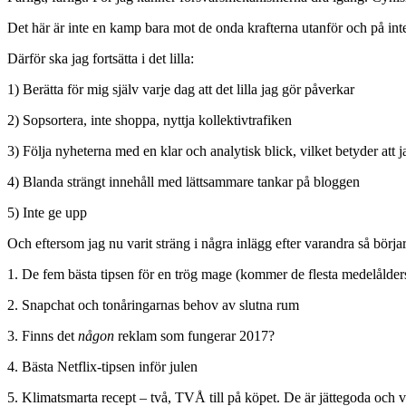
Det här är inte en kamp bara mot de onda krafterna utanför och på inte
Därför ska jag fortsätta i det lilla:
1) Berätta för mig själv varje dag att det lilla jag gör påverkar
2) Sopsortera, inte shoppa, nyttja kollektivtrafiken
3) Följa nyheterna med en klar och analytisk blick, vilket betyder att
4) Blanda strängt innehåll med lättsammare tankar på bloggen
5) Inte ge upp
Och eftersom jag nu varit sträng i några inlägg efter varandra så börjar 
1. De fem bästa tipsen för en trög mage (kommer de flesta medelålders
2. Snapchat och tonåringarnas behov av slutna rum
3. Finns det
någon
reklam som fungerar 2017?
4. Bästa Netflix-tipsen inför julen
5. Klimatsmarta recept – två, TVÅ till på köpet. De är jättegoda och