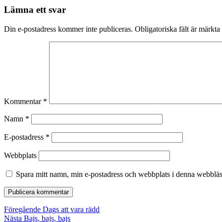
Lämna ett svar
Din e-postadress kommer inte publiceras.
Obligatoriska fält är märkta
Kommentar
*
Namn
*
E-postadress
*
Webbplats
Spara mitt namn, min e-postadress och webbplats i denna webbläsa
Inläggsnavigering
Föregående
Föregående
Dags att vara rädd
Nästa
inlägg:
Nästa
Bajs, bajs, bajs