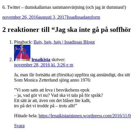
6. Twitter – dumskallarnas sammansvärjning (och jag är dummast!)
Postat
Författare
Kategorier
november 26, 2016
augusti 3, 2017
Issadissa
dagsform
2 reaktioner till “Jag ska inte gå på soffhö
Pingback:
Bajs, bajs, bajs | Issadissas Blogg
lenaikista
skriver:
november 28, 2016 kl. 3:26 e m
Ja, man får fortsätta att (försöka) uppföra sig anständigt, dra sitt l
Som Monica Zetterlund sjöng anno 1976:
”Vi som satts att leva i besvikelsens epok
– ja, vad gör vi nu? Vad ska vi tala på för språk?
Ett sätt är att, även om det blåser lite kallt,
tro på det vi trodde på – trots allt!”
Hittade hela:
https://lenaikistaminnen.wordpress.com/2016/11/09/
Svara