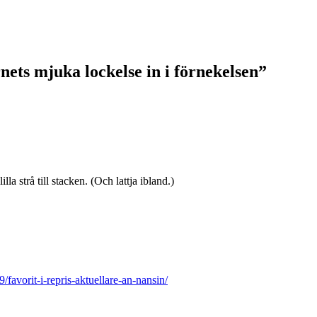
rnets mjuka lockelse in i förnekelsen”
illa strå till stacken. (Och lattja ibland.)
favorit-i-repris-aktuellare-an-nansin/