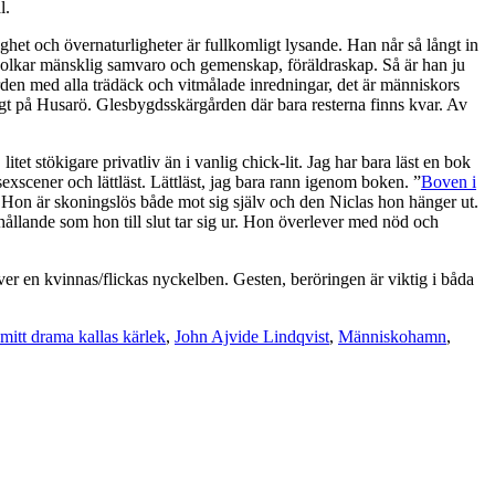
l.
lighet och övernaturligheter är fullkomligt lysande. Han når så långt in
rholkar mänsklig samvaro och gemenskap, föräldraskap. Så är han ju
en med alla trädäck och vitmålade inredningar, det är människors
ligt på Husarö. Glesbygdsskärgården där bara resterna finns kvar. Av
itet stökigare privatliv än i vanlig chick-lit. Jag har bara läst en bok
xscener och lättläst. Lättläst, jag bara rann igenom boken. ”
Boven i
v. Hon är skoningslös både mot sig själv och den Niclas hon hänger ut.
rhållande som hon till slut tar sig ur. Hon överlever med nöd och
 en kvinnas/flickas nyckelben. Gesten, beröringen är viktig i båda
mitt drama kallas kärlek
,
John Ajvide Lindqvist
,
Människohamn
,