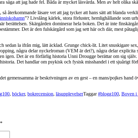
ara säga att jag hade fel. Båda är mycket läsvärda. Men av helt olika skä
, så återkommande läsare vet att jag tycker att hans sätt att blanda verk
nniskohamn
”? Livslång kärlek, stora förluster, hemlighållande som u
berättelsen. Skärgården dominerar hela boken. Det är inte finskärgård
 bestämmer. Det är den fulskärgård som jag sett här och där, mest påtag
 sedan la ifrån mig, lätt äcklad. Grunge chick-lit. Litet snuskigare sex, l
opping, några delar nyckelroman (VEM är det?), några delar explicita se
den igen. Det är en förfärlig historia Unni Drougge berättar om sig själ
 historia. Det handlar om psykisk och fysisk misshandel i ett sjuårigt fö
et gemensamma är beskrivningen av en gest – en mans/pojkes hand över
gg100
,
böcker
,
bokrecension
,
läsupplevelser
Taggar
#blogg100
,
Boven i 
*