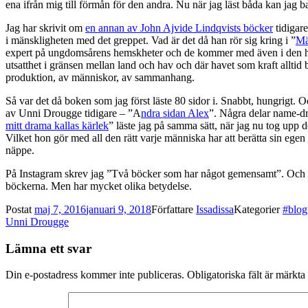
ena ifrån mig till förmån för den andra. Nu när jag läst båda kan jag b
Jag har skrivit om
en annan av John Ajvide Lindqvists böcker
tidigare
i mänskligheten med det greppet. Vad är det då han rör sig kring i ”
Mä
expert på ungdomsårens hemskheter och de kommer med även i den här 
utsatthet i gränsen mellan land och hav och där havet som kraft alltid
produktion, av människor, av sammanhang.
Så var det då boken som jag först läste 80 sidor i. Snabbt, hungrigt. Och
av Unni Drougge tidigare – ”A
ndra sidan Alex
”. Några delar name-dr
mitt drama kallas kärlek
” läste jag på samma sätt, när jag nu tog upp 
Vilket hon gör med all den rätt varje människa har att berätta sin egen
näppe.
På Instagram skrev jag ”Två böcker som har något gemensamt”. Och d
böckerna. Men har mycket olika betydelse.
Postat
maj 7, 2016
januari 9, 2018
Författare
Issadissa
Kategorier
#blo
Unni Drougge
Lämna ett svar
Din e-postadress kommer inte publiceras.
Obligatoriska fält är märkta