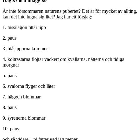
Dag 87 och inlägg 89
Är inte försommaren naturens pubertet? Det är för mycket av allting,
kan det inte lugna sig litet? Jag har ett förslag:
1. tussilagon tittar upp
2. paus
3. blåsipporna kommer
4. koltrastarna flöjtar vackert om kvällarna, nätterna och tidiga
morgnar
5. paus
6. svalorna flyger och låter
7. häggen blommar
8. paus
9. syrenerna blommar
10. paus
och så vidare – ni fattar vad jag menar.