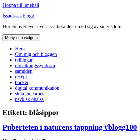
Hoppa till innehåll
Issadissas blogg
Hur en överlever livet. Issadissa delar med sig av sin visdom.
Meny och widgets
Hem
Om mig och bloggen
tvillingar
utmattningssyndrom
samtiden
recept
böcker
digital kommunikation
sluta lönearbeta
psykisk ohälsa
Etikett:
blåsippor
Puberteten i naturens tappning #blogg100