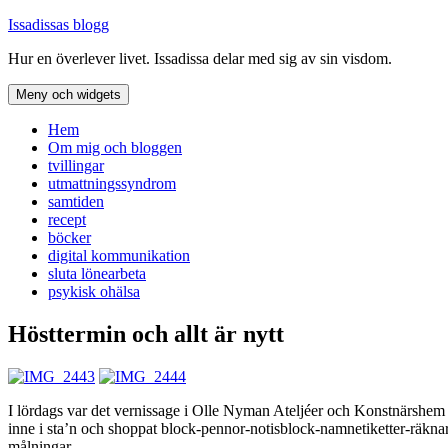
Hoppa
Issadissas blogg
till
Hur en överlever livet. Issadissa delar med sig av sin visdom.
innehåll
Meny och widgets
Hem
Om mig och bloggen
tvillingar
utmattningssyndrom
samtiden
recept
böcker
digital kommunikation
sluta lönearbeta
psykisk ohälsa
Hösttermin och allt är nytt
I lördags var det vernissage i Olle Nyman Ateljéer och Konstnärshe
inne i sta’n och shoppat block-pennor-notisblock-namnetiketter-räknare, 
målningar.