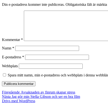
Din e-postadress kommer inte publiceras.
Obligatoriska fält är märkta
Kommentar
*
Namn
*
E-postadress
*
Webbplats
Spara mitt namn, min e-postadress och webbplats i denna webbläsa
Inläggsnavigering
Föregående
Föregående
Avsaknaden av finrum skapar stress
Nästa
inlägg:
Nästa
Jag gör min Stella Gibson och ser en bra film
inlägg:
Drivs med WordPress