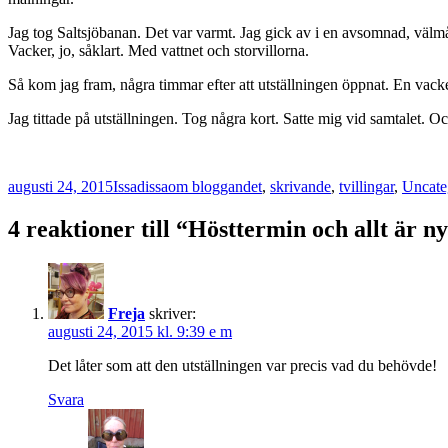
Jag tog Saltsjöbanan. Det var varmt. Jag gick av i en avsomnad, välmå
Vacker, jo, såklart. Med vattnet och storvillorna.
Så kom jag fram, några timmar efter att utställningen öppnat. En vack
Jag tittade på utställningen. Tog några kort. Satte mig vid samtalet. Oc
Postat
Författare
Kategorier
augusti 24, 2015
Issadissa
om bloggandet
,
skrivande
,
tvillingar
,
Uncate
4 reaktioner till “Hösttermin och allt är ny
Freja
skriver:
augusti 24, 2015 kl. 9:39 e m
Det låter som att den utställningen var precis vad du behövde!
Svara