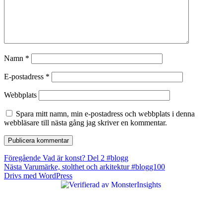
Namn
*
E-postadress
*
Webbplats
Spara mitt namn, min e-postadress och webbplats i denna
webbläsare till nästa gång jag skriver en kommentar.
Inläggsnavigering
Föregående
Föregående
Vad är konst? Del 2 #blogg
Nästa
inlägg:
Nästa
Varumärke, stolthet och arkitektur #blogg100
inlägg:
Drivs med WordPress