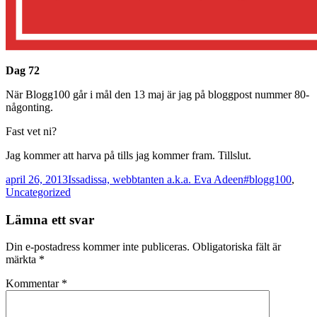
Dag 72
När Blogg100 går i mål den 13 maj är jag på bloggpost nummer 80-
någonting.
Fast vet ni?
Jag kommer att harva på tills jag kommer fram. Tillslut.
Postat
Författare
Kategorier
april 26, 2013
Issadissa, webbtanten a.k.a. Eva Adeen
#blogg100
,
Uncategorized
Lämna ett svar
Din e-postadress kommer inte publiceras.
Obligatoriska fält är
märkta
*
Kommentar
*