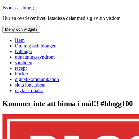
Hoppa
Issadissas blogg
till
Hur en överlever livet. Issadissa delar med sig av sin visdom.
innehåll
Meny och widgets
Hem
Om mig och bloggen
tvillingar
utmattningssyndrom
samtiden
recept
böcker
digital kommunikation
sluta lönearbeta
psykisk ohälsa
Kommer inte att hinna i mål!! #blogg100