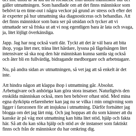
gäller utmattningen. Som handlade om att det finns människor som
behövt ta en time-out i några veckor på grund av stress och efter det
är experter på hur utmattning ska diagnosticeras och behandlas. Att
det finns människor som bara ser på utsidan och tycker att vi
utmattade ser så friska ut att vi nog egentligen bara är lata och svaga,
ja, litet löjligt överkänsliga.
Japp. Jag har nog också varit där. Tyckt att det är väl bara att bita
ihop, yoga litet mer, träna litet hårdare, lyssna på fågelsången litet
intensivare så ska nog den här människan kunna samla sig också
och åter bli en fullvärdig, bidragande medborgare och arbetstagare.
Nu, på andra sidan av utmattningen, så vet jag att så enkelt är det
inte.
Att hindra någon att klappa ihop i utmattning går. Absolut.
Arbetsgivare och anhöriga kan göra stora insatser. Naturligtvis den
enskilda människan också, men hen behöver oftast stöd. Med mina
egna dyrköpta erfarenheter kan jag nu se vilka i min omgivning som
ligger i farozonen för att insjukna i utmattning. Därför fortsätter jag
blogga om det jag lärt mig. Och jag hoppas att du som känner att du
kanske är på väg mot utmattning kan hitta litet stöd, hjälp och fakta
här. Så att du kan söka hjälp och stöd av de instanser som faktiskt
finns och från de människor du har omkring dig.