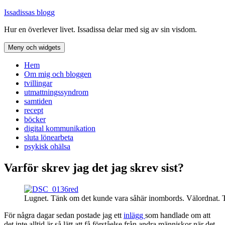
Hoppa
Issadissas blogg
till
Hur en överlever livet. Issadissa delar med sig av sin visdom.
innehåll
Meny och widgets
Hem
Om mig och bloggen
tvillingar
utmattningssyndrom
samtiden
recept
böcker
digital kommunikation
sluta lönearbeta
psykisk ohälsa
Varför skrev jag det jag skrev sist?
Lugnet. Tänk om det kunde vara såhär inombords. Välordnat. Trad
För några dagar sedan postade jag ett
inlägg
som handlade om att
det inte alltid är så lätt att få förståelse från andra människor när det