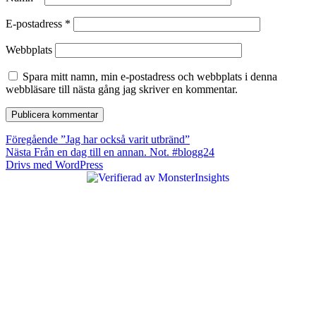
E-postadress
*
Webbplats
Spara mitt namn, min e-postadress och webbplats i denna
webbläsare till nästa gång jag skriver en kommentar.
Inläggsnavigering
Föregående
Föregående
”Jag har också varit utbränd”
Nästa
inlägg:
Nästa
Från en dag till en annan. Not. #blogg24
inlägg:
Drivs med WordPress