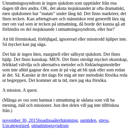
Utmattningssyndrom är ingen sjukdom som uppträder från ena
dagen till den andra. OK, det akuta insjuknandet är ofta dramatiskt,
men sjukdomen har ”matats” under lång tid. Det finns markörer, det
finns tecken. Kan arbetsgivare och människor rent generellt lära sig
mer om vad som är tecken på utmattning, då borde det kunna gå att
förhindra en del insjuknande i utmattningssyndrom, eller hur?
Att bli förminskad, förlöjligad, ignorerad eller misstrodd hjälper inte.
Så mycket kan jag säga.
Det här är ingen liten, marginell eller sällsynt sjukdom. Det finns
hjälp. Det finns kunskap. MEN. Det finns otroligt mycket okunskap,
felriktad välvilja och alternativa metoder och förklaringsmodeller
som inte alltid gagnar den som är på väg att bli sjuk eller som redan
är det. Så. Kanske är det dags för mig att mer metodiskt försöka reda
ut begreppen. Det kommer att ta tid, men jag ska försöka.
A mission. A quest.
(Många av oss som hamnat i utmattning är sådana som vill ha
mening, mål och missioner. Just den delen vill jag inte tillfriskna
från.)
Postat
Författare
Kategorier
november 30, 2015
Issadissa
återhämtning
,
samtiden
,
stress
,
Uncategorized
,
utmattningssyndrom