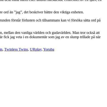
gare ord än ”jag”, det beskriver bättre den viktiga enheten.
runden förstår förlusten och tillsammans kan vi försöka sätta ord på
aron, mellan den vanliga världen och gudavärlden. Man tror också att
här fick jag veta i en dokumentär som jag av en slump trillade på när
in
,
Twinless Twins
,
URplay
,
Yoruba