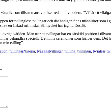
r ju våra liv som tillsammans-varelser redan i livmodern. ”Vi” är ett vikti
pen för tvillinglösa tvillingar och där äntligen finns människor som i g
ust av en älskad människa. Så mycket har jag nu förstått.
övriga världen. Man tror att tvillingar har en särskild position i tillv
tvillingar behandlas speciellt. Det finns ceremonier som hjälper dem. Det 
n min tvilling”.
Taggar
ation
,
tvillingar
Nigeria
,
tvåäggstvillingar
,
tvilling
,
tvillingar
,
twinless tw
*