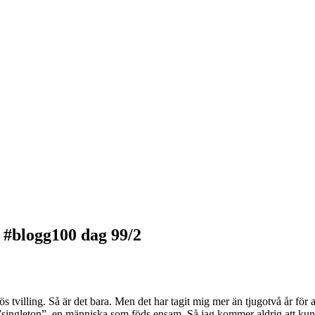
ng #blogg100 dag 99/2
s tvilling. Så är det bara. Men det har tagit mig mer än tjugotvå år för att
en ”singleton”, en människa som föds ensam. Så jag kommer aldrig att kunn