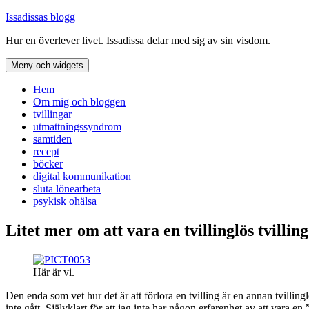
Hoppa
Issadissas blogg
till
Hur en överlever livet. Issadissa delar med sig av sin visdom.
innehåll
Meny och widgets
Hem
Om mig och bloggen
tvillingar
utmattningssyndrom
samtiden
recept
böcker
digital kommunikation
sluta lönearbeta
psykisk ohälsa
Litet mer om att vara en tvillinglös tvilli
Här är vi.
Den enda som vet hur det är att förlora en tvilling är en annan tvillinglö
inte gått. Självklart för att jag inte har någon erfarenhet av att vara 