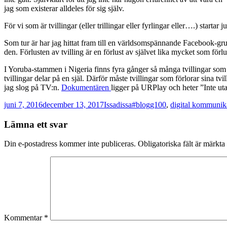
jag som existerar alldeles för sig själv.
För vi som är tvillingar (eller trillingar eller fyrlingar eller….) starta
Som tur är har jag hittat fram till en världsomspännande Facebook-grup
den. Förlusten av tvilling är en förlust av självet lika mycket som förl
I Yoruba-stammen i Nigeria finns fyra gånger så många tvillingar som i 
tvillingar delar på en själ. Därför måste tvillingar som förlorar sina 
jag slog på TV:n.
Dokumentären
ligger på URPlay och heter ”Inte uta
Postat
Författare
Kategorier
juni 7, 2016
december 13, 2017
Issadissa
#blogg100
,
digital kommunik
Lämna ett svar
Din e-postadress kommer inte publiceras.
Obligatoriska fält är märkta
Kommentar
*