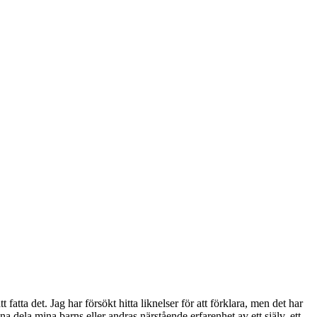
 fatta det. Jag har försökt hitta liknelser för att förklara, men det har
a dela mina barns eller andras närstående erfarenhet av ett själv, ett