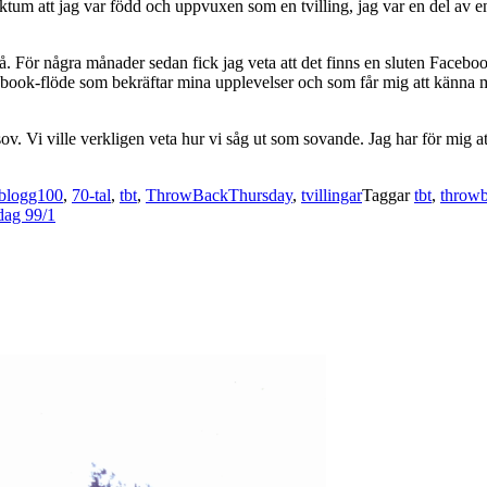
ktum att jag var född och uppvuxen som en tvilling, jag var en del av en
ör några månader sedan fick jag veta att det finns en sluten Facebook-gr
book-flöde som bekräftar mina upplevelser och som får mig att känna mi
ov. Vi ville verkligen veta hur vi såg ut som sovande. Jag har för mig att
blogg100
,
70-tal
,
tbt
,
ThrowBackThursday
,
tvillingar
Taggar
tbt
,
throwb
 dag 99/1