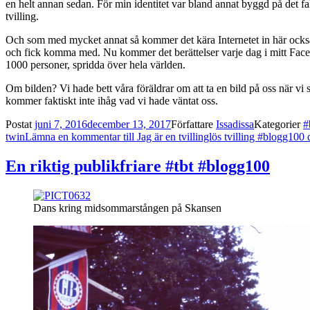
en helt annan sedan. För min identitet var bland annat byggd på det fa
tvilling.
Och som med mycket annat så kommer det kära Internetet in här också. F
och fick komma med. Nu kommer det berättelser varje dag i mitt Face
1000 personer, spridda över hela världen.
Om bilden? Vi hade bett våra föräldrar om att ta en bild på oss när vi s
kommer faktiskt inte ihåg vad vi hade väntat oss.
Postat
juni 7, 2016
december 13, 2017
Författare
Issadissa
Kategorier
#
twin
Lämna en kommentar
till Jag är en tvillinglös tvilling #blogg100
En riktig publikfriare #tbt #blogg100
Dans kring midsommarstången på Skansen