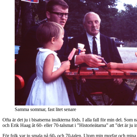
Samma sommar, fast litet senare
Ofta är det ju i bisatserna insikterna föds. I alla fall för min del. 
och Erik Haag åt 60- eller 70-talsmat i ”Historieätarna” att ”det är ju i
För folk var ju smala på 60- och 70-talen. Utom min morfar och mina m