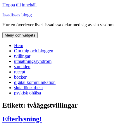
Hoppa till innehåll
Issadissas blogg
Hur en överlever livet. Issadissa delar med sig av sin visdom.
Meny och widgets
Hem
Om mig och bloggen
tvillingar
utmattningssyndrom
samtiden
recept
böcker
digital kommunikation
sluta lönearbeta
psykisk ohälsa
Etikett:
tvåäggstvillingar
Efterlysning!