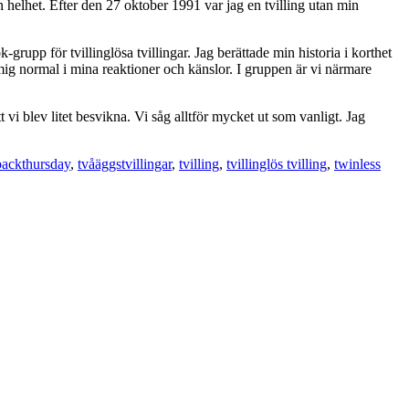
 helhet. Efter den 27 oktober 1991 var jag en tvilling utan min
upp för tvillinglösa tvillingar. Jag berättade min historia i korthet
g normal i mina reaktioner och känslor. I gruppen är vi närmare
 vi blev litet besvikna. Vi såg alltför mycket ut som vanligt. Jag
ackthursday
,
tvåäggstvillingar
,
tvilling
,
tvillinglös tvilling
,
twinless