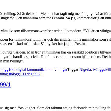
s tvilling. Så är det bara. Men det har tagit mig mer än tjugotvå år för att
en ”singleton”, en människa som föds ensam. Så jag kommer aldrig att kunn
r ju våra liv som tillsammans-varelser redan i livmodern. ”Vi” är ett vikti
pen för tvillinglösa tvillingar och där äntligen finns människor som i g
ust av en älskad människa. Så mycket har jag nu förstått.
övriga världen. Man tror att tvillingar har en särskild position i tillv
tvillingar behandlas speciellt. Det finns ceremonier som hjälper dem. Det 
n min tvilling”.
blogg100
,
digital kommunikation
,
tvillingar
Taggar
Nigeria
,
tvåäggstvill
tvilling #blogg100 dag 99/2
 99/1
ma sig med försiktighet. Som det faktum att jag förlorade min tvilling 