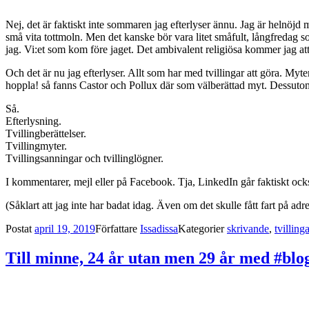
Nej, det är faktiskt inte sommaren jag efterlyser ännu. Jag är helnöjd
små vita tottmoln. Men det kanske bör vara litet småfult, långfredag 
jag. Vi:et som kom före jaget. Det ambivalent religiösa kommer jag att 
Och det är nu jag efterlyser. Allt som har med tvillingar att göra. Myte
hoppla! så fanns Castor och Pollux där som välberättad myt. Dessutom fi
Så.
Efterlysning.
Tvillingberättelser.
Tvillingmyter.
Tvillingsanningar och tvillinglögner.
I kommentarer, mejl eller på Facebook. Tja, LinkedIn går faktiskt ock
(Såklart att jag inte har badat idag. Även om det skulle fått fart på adr
Postat
april 19, 2019
Författare
Issadissa
Kategorier
skrivande
,
tvilling
Till minne, 24 år utan men 29 år med #blo