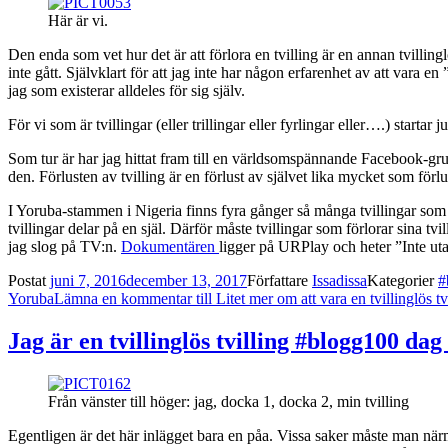
Här är vi.
Den enda som vet hur det är att förlora en tvilling är en annan tvillinglö
inte gått. Självklart för att jag inte har någon erfarenhet av att vara 
jag som existerar alldeles för sig själv.
För vi som är tvillingar (eller trillingar eller fyrlingar eller….) starta
Som tur är har jag hittat fram till en världsomspännande Facebook-grup
den. Förlusten av tvilling är en förlust av självet lika mycket som förl
I Yoruba-stammen i Nigeria finns fyra gånger så många tvillingar som i 
tvillingar delar på en själ. Därför måste tvillingar som förlorar sina 
jag slog på TV:n.
Dokumentären
ligger på URPlay och heter ”Inte uta
Postat
juni 7, 2016
december 13, 2017
Författare
Issadissa
Kategorier
#
Yoruba
Lämna en kommentar
till Litet mer om att vara en tvillinglös 
Jag är en tvillinglös tvilling #blogg100 dag
Från vänster till höger: jag, docka 1, docka 2, min tvilling
Egentligen är det här inlägget bara en påa. Vissa saker måste man när