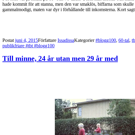
hade kommit för att stanna, men den var smaklös, biffarna som skulle v
gammalmodigt, maten var dyr i förhållande till inkomsterna. Kort sagt,
Postat
juni 4, 2015
Författare
Issadissa
Kategorier
#blogg100
,
60-tal
,
tb
publikfriare #tbt #blogg100
Till minne, 24 år utan men 29 år med