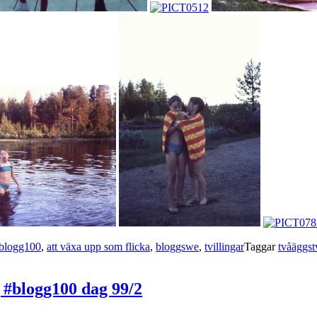
blogg100
,
att växa upp som flicka
,
bloggswe
,
tvillingar
Taggar
tvåäggstv
ng #blogg100 dag 99/2