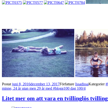
Postat
juni 8, 2016
december 13, 2017
Författare
Issadissa
Kategorier
#
minne, 24 år utan men 29 år med #blogg100 dag 100/4
Litet mer om att vara en tvillinglös tvilli