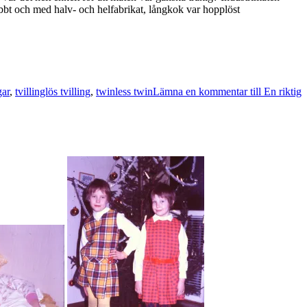
abbt och med halv- och helfabrikat, långkok var hopplöst
gar
,
tvillinglös tvilling
,
twinless twin
Lämna en kommentar
till En riktig