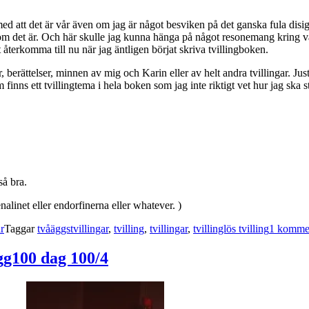
 med att det är vår även om jag är något besviken på det ganska fula dis
som det är. Och här skulle jag kunna hänga på något resonemang kring vå
återkomma till nu när jag äntligen börjat skriva tvillingboken.
r, berättelser, minnen av mig och Karin eller av helt andra tvillingar. Ju
nns ett tvillingtema i hela boken som jag inte riktigt vet hur jag ska stä
så bra.
enalinet eller endorfinerna eller whatever. )
ar
Taggar
tvåäggstvillingar
,
tvilling
,
tvillingar
,
tvillinglös tvilling
1 komme
gg100 dag 100/4