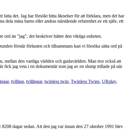
 fatta det. Jag har försökt hitta liknelser för att förklara, men det har
a dela mina barns eller andras närstående erfarenhet av ett själv, ett
gare ord än ”jag”, det beskriver bättre den viktiga enheten.
runden förstår förlusten och tillsammans kan vi försöka sätta ord på
aron, mellan den vanliga världen och gudavärlden. Man tror också att
här fick jag veta i en dokumentär som jag av en slump trillade på när
ingar
,
tvilling
,
tvillingar
,
twinless twin
,
Twinless Twins
,
URplay
,
för 8208 dagar sedan. Att den jag var innan den 27 oktober 1991 blev