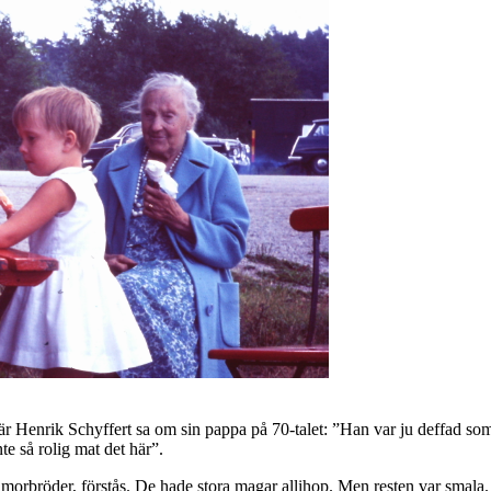
Som när Henrik Schyffert sa om sin pappa på 70-talet: ”Han var ju deffa
nte så rolig mat det här”.
orbröder, förstås. De hade stora magar allihop. Men resten var smala. V