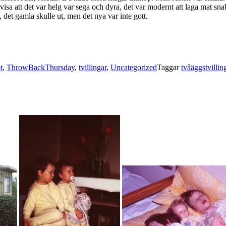
isa att det var helg var sega och dyra, det var modernt att laga mat sn
 det gamla skulle ut, men det nya var inte gott.
t
,
ThrowBackThursday
,
tvillingar
,
Uncategorized
Taggar
tvåäggstvillin