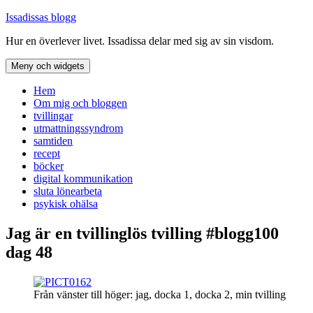
Hoppa
Issadissas blogg
till
Hur en överlever livet. Issadissa delar med sig av sin visdom.
innehåll
Meny och widgets
Hem
Om mig och bloggen
tvillingar
utmattningssyndrom
samtiden
recept
böcker
digital kommunikation
sluta lönearbeta
psykisk ohälsa
Jag är en tvillinglös tvilling #blogg100
dag 48
Från vänster till höger: jag, docka 1, docka 2, min tvilling