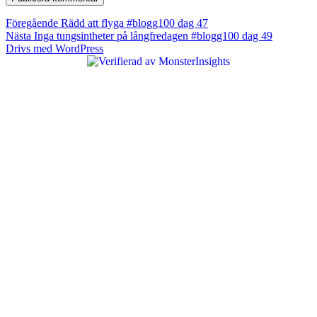
Inläggsnavigering
Föregående
Föregående
Rädd att flyga #blogg100 dag 47
Nästa
inlägg:
Nästa
Inga tungsintheter på långfredagen #blogg100 dag 49
inlägg:
Drivs med WordPress