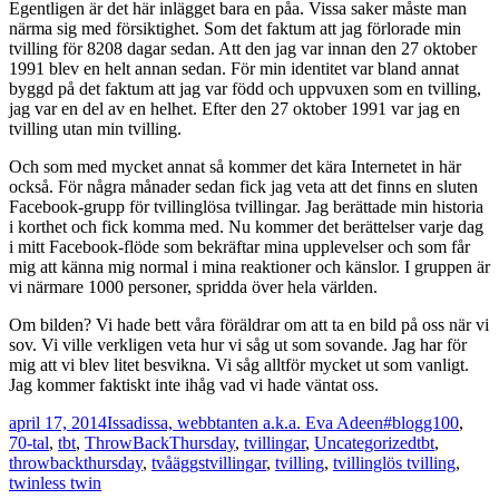
Egentligen är det här inlägget bara en påa. Vissa saker måste man
närma sig med försiktighet. Som det faktum att jag förlorade min
tvilling för 8208 dagar sedan. Att den jag var innan den 27 oktober
1991 blev en helt annan sedan. För min identitet var bland annat
byggd på det faktum att jag var född och uppvuxen som en tvilling,
jag var en del av en helhet. Efter den 27 oktober 1991 var jag en
tvilling utan min tvilling.
Och som med mycket annat så kommer det kära Internetet in här
också. För några månader sedan fick jag veta att det finns en sluten
Facebook-grupp för tvillinglösa tvillingar. Jag berättade min historia
i korthet och fick komma med. Nu kommer det berättelser varje dag
i mitt Facebook-flöde som bekräftar mina upplevelser och som får
mig att känna mig normal i mina reaktioner och känslor. I gruppen är
vi närmare 1000 personer, spridda över hela världen.
Om bilden? Vi hade bett våra föräldrar om att ta en bild på oss när vi
sov. Vi ville verkligen veta hur vi såg ut som sovande. Jag har för
mig att vi blev litet besvikna. Vi såg alltför mycket ut som vanligt.
Jag kommer faktiskt inte ihåg vad vi hade väntat oss.
Postat
Författare
Kategorier
april 17, 2014
Issadissa, webbtanten a.k.a. Eva Adeen
#blogg100
,
Taggar
70-tal
,
tbt
,
ThrowBackThursday
,
tvillingar
,
Uncategorized
tbt
,
throwbackthursday
,
tvåäggstvillingar
,
tvilling
,
tvillinglös tvilling
,
twinless twin