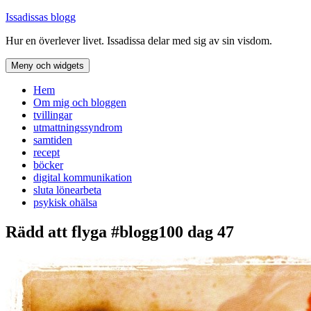
Hoppa
Issadissas blogg
till
Hur en överlever livet. Issadissa delar med sig av sin visdom.
innehåll
Meny och widgets
Hem
Om mig och bloggen
tvillingar
utmattningssyndrom
samtiden
recept
böcker
digital kommunikation
sluta lönearbeta
psykisk ohälsa
Rädd att flyga #blogg100 dag 47