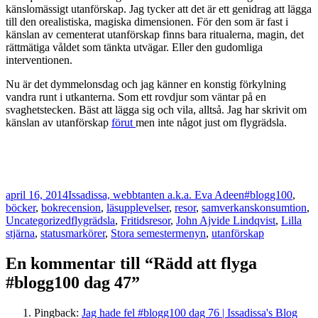
känslomässigt utanförskap. Jag tycker att det är ett genidrag att lägga
till den orealistiska, magiska dimensionen. För den som är fast i
känslan av cementerat utanförskap finns bara ritualerna, magin, det
rättmätiga våldet som tänkta utvägar. Eller den gudomliga
interventionen.
Nu är det dymmelonsdag och jag känner en konstig förkylning
vandra runt i utkanterna. Som ett rovdjur som väntar på en
svaghetstecken. Bäst att lägga sig och vila, alltså. Jag har skrivit om
känslan av utanförskap
förut
men inte något just om flygrädsla.
Postat
Författare
Kategorier
april 16, 2014
Issadissa, webbtanten a.k.a. Eva Adeen
#blogg100
,
böcker
,
bokrecension
,
läsupplevelser
,
resor
,
samverkanskonsumtion
,
Taggar
Uncategorized
flygrädsla
,
Fritidsresor
,
John Ajvide Lindqvist
,
Lilla
stjärna
,
statusmarkörer
,
Stora semestermenyn
,
utanförskap
En kommentar till “Rädd att flyga
#blogg100 dag 47”
Pingback:
Jag hade fel #blogg100 dag 76 | Issadissa's Blog