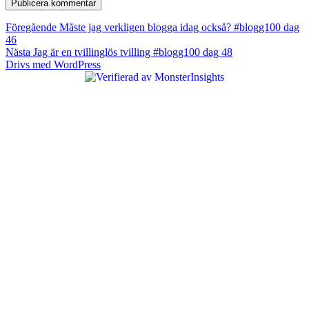
Inläggsnavigering
Föregående
Föregående
Måste jag verkligen blogga idag också? #blogg100 dag
inlägg:
46
Nästa
Nästa
Jag är en tvillinglös tvilling #blogg100 dag 48
inlägg:
Drivs med WordPress