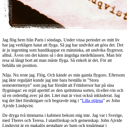
Jag flög hem från Paris i söndags. Under vissa perioder av mitt liv
har jag verkligen hatat att flyga. Så jag har undvikit att göra det. Det
är ju ingenting som handikappar en människa, att undvika flygresor,
alltså. Även om det känns så i den ängsliga medelklassen. Man bör
resa så långt bort att man måste flyga. Så enkelt är det. För att
behålla sin position.
Nåja. Nu reste jag. Flög. Och kände av min gamla flygoro. Eftersom
jag åkte reguljärt kunde jag inte bara beställa in ”Stora
semestermenyn” som jag har förstått att Fritidsresor har på sina
flygningar: en rejäl aperitif av den spritstinna sorten, öl-eller-vin och
så en ordentlig avec på det. Litet mat är visst också inkluderat. Jag
tog det litet försiktigare och begravde mig i ”
Lilla stjärna
” av John
Ajvide Lindqvist.
De dryga två timmarna i kabinen bekom mig inte. Jag var i Sverige,
med Theres och Teresa. I utanförskap och gemenskap. John Ajvide
Lindqvist är en makalös gestaltare av barn och tonåringar i