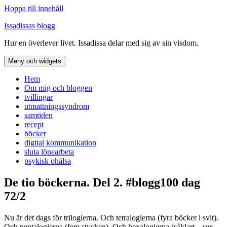
Hoppa till innehåll
Issadissas blogg
Hur en överlever livet. Issadissa delar med sig av sin visdom.
Meny och widgets
Hem
Om mig och bloggen
tvillingar
utmattningssyndrom
samtiden
recept
böcker
digital kommunikation
sluta lönearbeta
psykisk ohälsa
De tio böckerna. Del 2. #blogg100 dag
72/2
Nu är det dags för trilogierna. Och tetralogierna (fyra böcker i svit).
Och pentalogierna (fem stycken). Och hexalogierna (såklart – sex