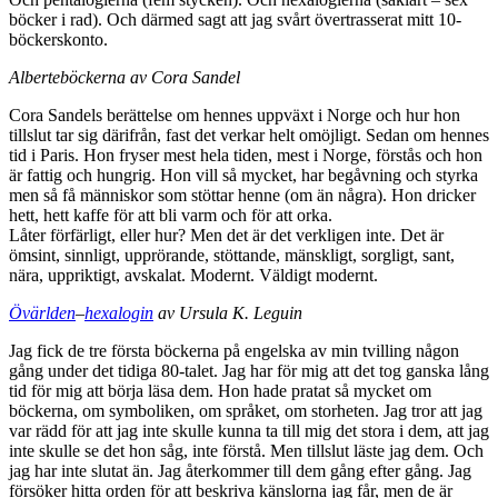
böcker i rad). Och därmed sagt att jag svårt övertrasserat mitt 10-
böckerskonto.
Alberteböckerna av Cora Sandel
Cora Sandels berättelse om hennes uppväxt i Norge och hur hon
tillslut tar sig därifrån, fast det verkar helt omöjligt. Sedan om hennes
tid i Paris. Hon fryser mest hela tiden, mest i Norge, förstås och hon
är fattig och hungrig. Hon vill så mycket, har begåvning och styrka
men så få människor som stöttar henne (om än några). Hon dricker
hett, hett kaffe för att bli varm och för att orka.
Låter förfärligt, eller hur? Men det är det verkligen inte. Det är
ömsint, sinnligt, upprörande, stöttande, mänskligt, sorgligt, sant,
nära, uppriktigt, avskalat. Modernt. Väldigt modernt.
Övärlden
–
hexalogin
av Ursula K. Leguin
Jag fick de tre första böckerna på engelska av min tvilling någon
gång under det tidiga 80-talet. Jag har för mig att det tog ganska lång
tid för mig att börja läsa dem. Hon hade pratat så mycket om
böckerna, om symboliken, om språket, om storheten. Jag tror att jag
var rädd för att jag inte skulle kunna ta till mig det stora i dem, att jag
inte skulle se det hon såg, inte förstå. Men tillslut läste jag dem. Och
jag har inte slutat än. Jag återkommer till dem gång efter gång. Jag
försöker hitta orden för att beskriva känslorna jag får, men de är