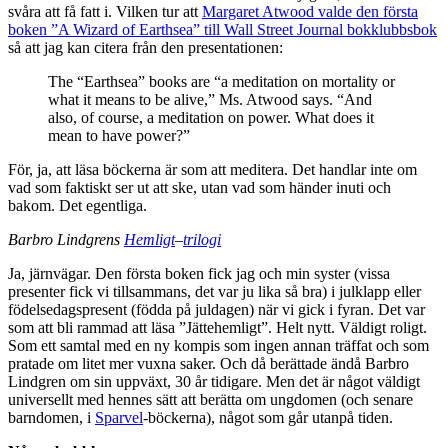
svåra att få fatt i. Vilken tur att
Margaret Atwood valde den första
boken ”A Wizard of Earthsea” till Wall Street Journal bokklubbsbok
så att jag kan citera från den presentationen:
The “Earthsea” books are “a meditation on mortality or
what it means to be alive,” Ms. Atwood says. “And
also, of course, a meditation on power. What does it
mean to have power?”
För, ja, att läsa böckerna är som att meditera. Det handlar inte om
vad som faktiskt ser ut att ske, utan vad som händer inuti och
bakom. Det egentliga.
Barbro Lindgrens
Hemligt
–
trilogi
Ja, järnvägar. Den första boken fick jag och min syster (vissa
presenter fick vi tillsammans, det var ju lika så bra) i julklapp eller
födelsedagspresent (födda på juldagen) när vi gick i fyran. Det var
som att bli rammad att läsa ”Jättehemligt”. Helt nytt. Väldigt roligt.
Som ett samtal med en ny kompis som ingen annan träffat och som
pratade om litet mer vuxna saker. Och då berättade ändå Barbro
Lindgren om sin uppväxt, 30 år tidigare. Men det är något väldigt
universellt med hennes sätt att berätta om ungdomen (och senare
barndomen, i
Sparvel
-böckerna), något som går utanpå tiden.