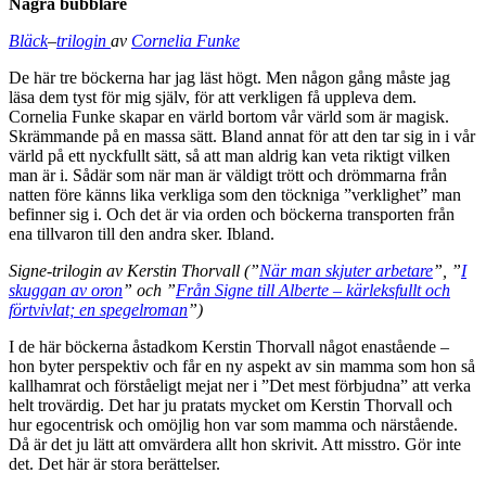
Några bubblare
Bläck
–
trilogin
av
Cornelia Funke
De här tre böckerna har jag läst högt. Men någon gång måste jag
läsa dem tyst för mig själv, för att verkligen få uppleva dem.
Cornelia Funke skapar en värld bortom vår värld som är magisk.
Skrämmande på en massa sätt. Bland annat för att den tar sig in i vår
värld på ett nyckfullt sätt, så att man aldrig kan veta riktigt vilken
man är i. Sådär som när man är väldigt trött och drömmarna från
natten före känns lika verkliga som den töckniga ”verklighet” man
befinner sig i. Och det är via orden och böckerna transporten från
ena tillvaron till den andra sker. Ibland.
Signe-trilogin av Kerstin Thorvall (”
När man skjuter arbetare
”, ”
I
skuggan av oron
” och ”
Från Signe till Alberte – kärleksfullt och
förtvivlat; en spegelroman
”)
I de här böckerna åstadkom Kerstin Thorvall något enastående –
hon byter perspektiv och får en ny aspekt av sin mamma som hon så
kallhamrat och förståeligt mejat ner i ”Det mest förbjudna” att verka
helt trovärdig. Det har ju pratats mycket om Kerstin Thorvall och
hur egocentrisk och omöjlig hon var som mamma och närstående.
Då är det ju lätt att omvärdera allt hon skrivit. Att misstro. Gör inte
det. Det här är stora berättelser.