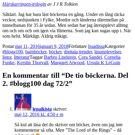
Härskarringen-trilogin
av J J R Tolkien
Såklart. Jag har bara läst böckerna en gång. Under en lång räcka
veckor, nedsjunken i Fylke, Mordor och länderna däremellan på
tunnelbanan för 35 år sedan. Men sedan har jag återupplevt allting
om och om och om igen via filmerna. Som jag kan sugas upp i. När
som helst. Märkligt. Aldrig tråkigt.
Postat
maj 11, 2016
januari 9, 2018
Författare
Issadissa
Kategorier
#blogg100
,
barnböcker
,
böcker
,
digitala trender
,
läsupplevelser
,
listor
,
litteratur
Taggar
Barbro Lindgren
,
Cora Sandel
,
Cornelia
Funke
,
Kerstin Thorvall
,
Margaret Atwood
,
Ursula K LeGuin
En kommentar till “De tio böckerna. Del
2. #blogg100 dag 72/2”
lenaikista
skriver:
maj 12, 2016 kl. 4:50 e m
Så kul att läsa det du skriver om böcker, även om jag inte
kommenterar så ofta. Men ”The Lord of the Rings” – då