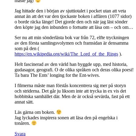
måste jag!
Jag hittade den i början av sjuttiotalet i pocket utan att veta
annat än att det var den tjockaste boken i affären (1077 sidor)
o borde räcka länge! Det gjorde den och när jag läst sönder
den köpte jag den inbunden o fortsatte att läsa om – och om…
Ser nu att min sönderlästa bok var från 72, elfte tryckningen
av den första samlingsvolymen och framsidan är densamma
som på den (
https://en.wikipedia.org/wiki/The_Lord_of_the_Rings
).
Helt fascinerad av den värld han byggde upp, med historia,
gudasagor, geografi. O de olika språken och deras olika poesi!
Ta bara The Ents’ longing for the Ent-wives.
I filmerna måste man förstås koncentrera sig mer på storyn
och striderna. Det går ju liksom inte att trycka in ex vis det
hobbitska samhället där. Men de är också sevärda, fast på ett
annat sätt.
Läs gärna om boken.
Jag lyckades inspirera sonen att läsa den på engelska i
tonåren.
Svara