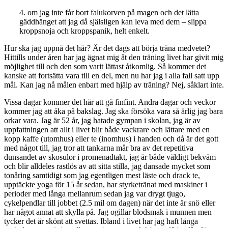
4. om jag inte får bort falukorven på magen och det lätta
gäddhänget att jag då själsligen kan leva med dem – slippa
kroppsnoja och kroppspanik, helt enkelt.
Hur ska jag uppnå det här? Är det dags att börja träna medvetet?
Hittills under åren har jag ägnat mig åt den träning livet har givit mig
möjlighet till och den som varit lättast åtkomlig. Så kommer det
kanske att fortsätta vara till en del, men nu har jag i alla fall satt upp
mål. Kan jag nå målen enbart med hjälp av träning? Nej, såklart inte.
Vissa dagar kommer det här att gå finfint. Andra dagar och veckor
kommer jag att åka på bakslag. Jag ska försöka vara så ärlig jag bara
orkar vara. Jag är 52 år, jag hatade gympan i skolan, jag är av
uppfattningen att allt i livet blir både vackrare och lättare med en
kopp kaffe (utomhus) eller te (inomhus) i handen och då är det gott
med något till, jag tror att tankarna mår bra av det repetitiva
dunsandet av skosulor i promenadtakt, jag är både väldigt bekväm
och blir alldeles rastlös av att sitta stilla, jag dansade mycket som
tonåring samtidigt som jag egentligen mest läste och drack te,
upptäckte yoga för 15 år sedan, har styrketränat med maskiner i
perioder med långa mellanrum sedan jag var drygt tjugo,
cykelpendlar till jobbet (2.5 mil om dagen) när det inte är snö eller
har något annat att skylla på. Jag ogillar blodsmak i munnen men
tycker det är skönt att svettas. Ibland i livet har jag haft långa