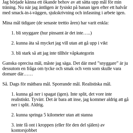
Jag började känna ett ökande behov av att sätta upp mål för min
träning. Nu när jag äntligen är fysiskt på banan igen efter ett halvår
med smack-in-i-väggen, sjukskrivning och infasning i arbete igen.
Mina mål tidigare (de senaste trettio åren) har varit enkla:
1. bli snyggare (hur pinsamt är det inte…..)
2. kunna äta så mycket jag vill utan att gå upp i vikt
3. bli stark så att jag inte tillhör våpkategorin
Ganska oprecisa mål, måste jag säga. Det där med ”snyggare” är ju
dessutom en fråga om tycke och smak och vem som skulle vara
domare där……
Så. Dags för mätbara mål. Sporrande mål. Realistiska mål.
1. kunna gå ner i spagat (igen). Inte split, det vore inte
realistiskt. Tyvärr. Det är bara att inse, jag kommer aldrig att gå
ner i split. Aldrig.
2. kunna springa 5 kilometer utan att stanna
3. inte få ont i kroppen (eller för den del själen) av
kontorsjobbet