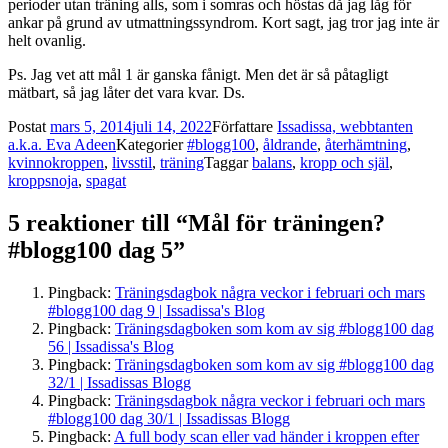
perioder utan träning alls, som i somras och höstas då jag låg för
ankar på grund av utmattningssyndrom. Kort sagt, jag tror jag inte är
helt ovanlig.
Ps. Jag vet att mål 1 är ganska fånigt. Men det är så påtagligt
mätbart, så jag låter det vara kvar. Ds.
Postat
mars 5, 2014
juli 14, 2022
Författare
Issadissa, webbtanten
a.k.a. Eva Adeen
Kategorier
#blogg100
,
åldrande
,
återhämtning
,
kvinnokroppen
,
livsstil
,
träning
Taggar
balans
,
kropp och själ
,
kroppsnoja
,
spagat
5 reaktioner till “Mål för träningen?
#blogg100 dag 5”
Pingback:
Träningsdagbok några veckor i februari och mars
#blogg100 dag 9 | Issadissa's Blog
Pingback:
Träningsdagboken som kom av sig #blogg100 dag
56 | Issadissa's Blog
Pingback:
Träningsdagboken som kom av sig #blogg100 dag
32/1 | Issadissas Blogg
Pingback:
Träningsdagbok några veckor i februari och mars
#blogg100 dag 30/1 | Issadissas Blogg
Pingback:
A full body scan eller vad händer i kroppen efter