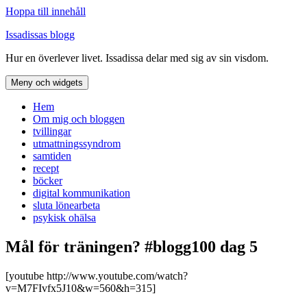
Hoppa till innehåll
Issadissas blogg
Hur en överlever livet. Issadissa delar med sig av sin visdom.
Meny och widgets
Hem
Om mig och bloggen
tvillingar
utmattningssyndrom
samtiden
recept
böcker
digital kommunikation
sluta lönearbeta
psykisk ohälsa
Mål för träningen? #blogg100 dag 5
[youtube http://www.youtube.com/watch?
v=M7FIvfx5J10&w=560&h=315]