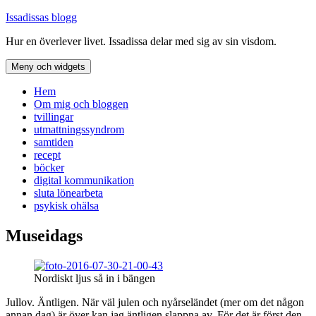
Hoppa
Issadissas blogg
till
Hur en överlever livet. Issadissa delar med sig av sin visdom.
innehåll
Meny och widgets
Hem
Om mig och bloggen
tvillingar
utmattningssyndrom
samtiden
recept
böcker
digital kommunikation
sluta lönearbeta
psykisk ohälsa
Museidags
Nordiskt ljus så in i bängen
Jullov. Äntligen. När väl julen och nyårseländet (mer om det någon
annan dag) är över kan jag äntligen slappna av. För det är först den