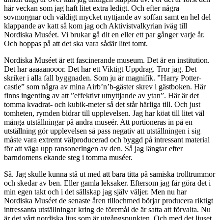
här veckan som jag haft litet extra ledigt. Och efter några
sovmorgnar och väldigt mycket nyttjande av soffan samt en hel del
klappande av katt så kom jag och Aktivistvalkyrian iväg till
Nordiska Muséet. Vi brukar gå dit en eller ett par gånger varje år.
Och hoppas på att det ska vara sådär litet tomt.
Nordiska Muséet är ett fascinerande museum. Det är en institution.
Det har aaaaanooor. Det har ett Viktigt Uppdrag. Tror jag. Det
skriker i alla fall byggnaden. Som ju är magnifik. ”Harry Potter-
castle” som några av mina Airb’n’b-gäster skrev i gästboken. Här
finns ingenting av att ”effektivt utnyttjande av ytan”. Här är det
tomma kvadrat- och kubik-meter så det står härliga till. Och just
tomheten, rymden bidrar till upplevelsen. Jag har köat till litet väl
många utställningar på andra museér. Att portioneras in på en
utställning gör upplevelsen så pass negativ att utställningen i sig
måste vara extremt välproducerad och byggd på intressant material
för att väga upp ransoneringen av den. Så jag längtar efter
barndomens ekande steg i tomma muséer.
Så. Jag skulle kunna stå ut med att bara titta på samiska trolltrummor
och skedar av ben. Eller gamla leksaker. Eftersom jag får göra det i
min egen takt och i det sällskap jag själv väljer. Men nu har
Nordiska Muséet de senaste åren tillochmed börjar producera riktigt
intressanta utställningar kring de föremål de är satta att förvalta. Nu
är det vårt nordiska ljus som är utgångspunkten. Och med det ljuset