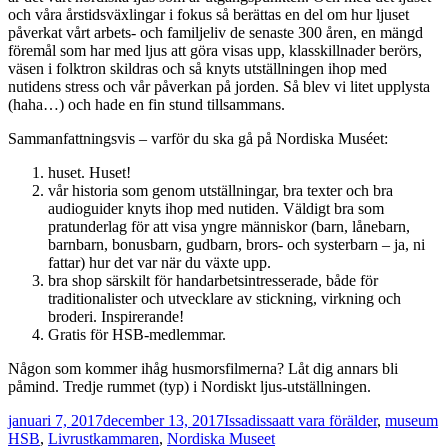
och våra årstidsväxlingar i fokus så berättas en del om hur ljuset
påverkat vårt arbets- och familjeliv de senaste 300 åren, en mängd
föremål som har med ljus att göra visas upp, klasskillnader berörs,
väsen i folktron skildras och så knyts utställningen ihop med
nutidens stress och vår påverkan på jorden. Så blev vi litet upplysta
(haha…) och hade en fin stund tillsammans.
Sammanfattningsvis – varför du ska gå på Nordiska Muséet:
huset. Huset!
vår historia som genom utställningar, bra texter och bra
audioguider knyts ihop med nutiden. Väldigt bra som
pratunderlag för att visa yngre människor (barn, lånebarn,
barnbarn, bonusbarn, gudbarn, brors- och systerbarn – ja, ni
fattar) hur det var när du växte upp.
bra shop särskilt för handarbetsintresserade, både för
traditionalister och utvecklare av stickning, virkning och
broderi. Inspirerande!
Gratis för HSB-medlemmar.
Någon som kommer ihåg husmorsfilmerna? Låt dig annars bli
påmind. Tredje rummet (typ) i Nordiskt ljus-utställningen.
Postat
Författare
Kategorier
T
januari 7, 2017
december 13, 2017
Issadissa
att vara förälder
,
museum
HSB
,
Livrustkammaren
,
Nordiska Museet