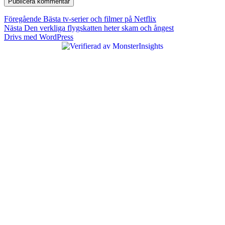
Inläggsnavigering
Föregående
Föregående
Bästa tv-serier och filmer på Netflix
Nästa
inlägg:
Nästa
Den verkliga flygskatten heter skam och ångest
inlägg:
Drivs med WordPress