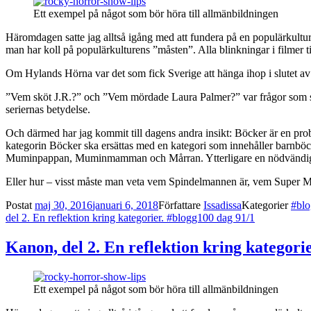
Ett exempel på något som bör höra till allmänbildningen
Häromdagen satte jag alltså igång med att fundera på en populärkulturel
man har koll på populärkulturens ”måsten”. Alla blinkningar i filmer ti
Om Hylands Hörna var det som fick Sverige att hänga ihop i slutet av 6
”Vem sköt J.R.?” och ”Vem mördade Laura Palmer?” var frågor som satte
seriernas betydelse.
Och därmed har jag kommit till dagens andra insikt: Böcker är en pro
kategorin Böcker ska ersättas med en kategori som innehåller barnbö
Muminpappan, Muminmamman och Mårran. Ytterligare en nödvändig kat
Eller hur – visst måste man veta vem Spindelmannen är, vem Super Ma
Postat
maj 30, 2016
januari 6, 2018
Författare
Issadissa
Kategorier
#bl
del 2. En reflektion kring kategorier. #blogg100 dag 91/1
Kanon, del 2. En reflektion kring kategorie
Ett exempel på något som bör höra till allmänbildningen