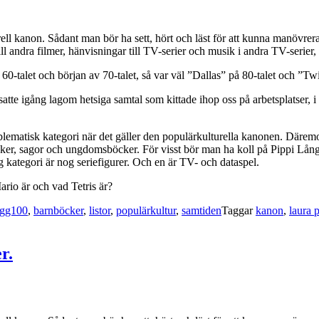
l kanon. Sådant man bör ha sett, hört och läst för att kunna manövrera s
ll andra filmer, hänvisningar till TV-serier och musik i andra TV-serier
0-talet och början av 70-talet, så var väl ”Dallas” på 80-talet och ”Twi
 igång lagom hetsiga samtal som kittade ihop oss på arbetsplatser, i s
blematisk kategori när det gäller den populärkulturella kanonen. Däremo
cker, sagor och ungdomsböcker. För visst bör man ha koll på Pippi Lån
egori är nog seriefigurer. Och en är TV- och dataspel.
rio är och vad Tetris är?
ogg100
,
barnböcker
,
listor
,
populärkultur
,
samtiden
Taggar
kanon
,
laura 
r.