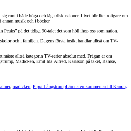
ig runt i både höga och låga diskussioner. Livet blir litet roligare om
, i annan musik och i böcker.
n Peaks” på det tidiga 90-talet det som höll ihop oss som nation.
kolor och i familjen. Dagens första insikt handlar alltså om TV-
t måste alltså kategorin TV-serier absolut med. Frågan är om
gstrump, Madicken, Emil-Ida-Alfred, Karlsson på taket, Bamse,
palmer
,
madicken
,
Pippi Långstrump
Lämna en kommentar
till Kanon,