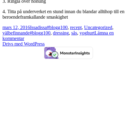
3. Ringla över honung
4. Titta på underverket en stund innan du blandar alltihop till en
beroendeframkallande smaskighet
Postat
Författare
Kategorier
mars 12, 2016
Issadissa
#blogg100
,
recept
,
Uncategorized
,
Taggar
välbefinnande
#blogg100
,
dressing
,
sås
,
yoghurt
Lämna en
till
kommentar
Mycket
Drivs med WordPress
användbara
recept
#blogg100
dag12