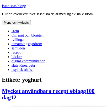
Hoppa
Issadissas blogg
till
Hur en överlever livet. Issadissa delar med sig av sin visdom.
innehåll
Meny och widgets
Hem
Om mig och bloggen
tvillingar
utmattningssyndrom
samtiden
recept
böcker
digital kommunikation
sluta lönearbeta
psykisk ohälsa
Etikett:
yoghurt
Mycket användbara recept #blogg100
dag12