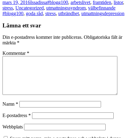
Postat
Författare
Kategorier
mars 19, 2016
Issadissa
#blogg100
,
arbetslivet
,
framtiden
,
listor
,
Taggar
stress
,
Uncategorized
,
utmattningssyndrom
,
välbefinnande
#blogg100
,
goda råd
,
stress
,
utbrändhet
,
utmattningsdepression
Lämna ett svar
Din e-postadress kommer inte publiceras.
Obligatoriska fält är
märkta
*
Kommentar
*
Namn
*
E-postadress
*
Webbplats