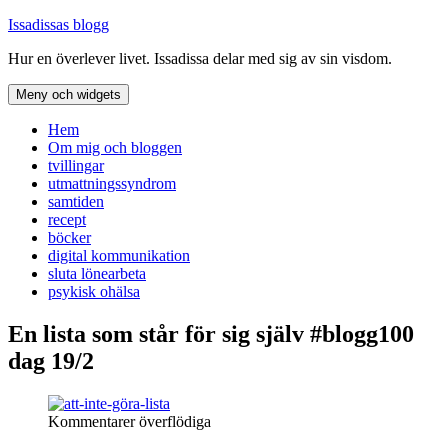
Hoppa
Issadissas blogg
till
Hur en överlever livet. Issadissa delar med sig av sin visdom.
innehåll
Meny och widgets
Hem
Om mig och bloggen
tvillingar
utmattningssyndrom
samtiden
recept
böcker
digital kommunikation
sluta lönearbeta
psykisk ohälsa
En lista som står för sig själv #blogg100
dag 19/2
Kommentarer överflödiga