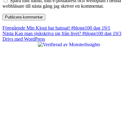
Spara mitt namn, min e-postadress och webbplats i denna
webbläsare till nästa gång jag skriver en kommentar.
Inläggsnavigering
Föregående
Föregående
Min Klout har baissat! #blogg100 dag 19/1
Nästa
inlägg:
Nästa
Kan man sjukskriva sig från livet? #blogg100 dag 19/3
inlägg:
Drivs med WordPress