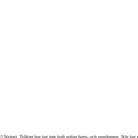
igt? Nejnej. Tråkigt har jag inte haft sedan barn- och ungdomen. När jag