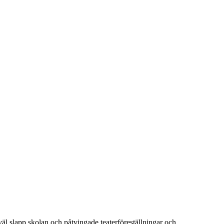
 väl slapp skolan och påtvingade teaterföreställningar och