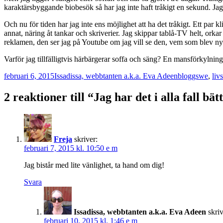
karaktärsbyggande biobesök så har jag inte haft tråkigt en sekund. Jag 
Och nu för tiden har jag inte ens möjlighet att ha det tråkigt. Ett par k
annat, näring åt tankar och skriverier. Jag skippar tablå-TV helt, ork
reklamen, den ser jag på Youtube om jag vill se den, vem som blev ny
Varför jag tillfälligtvis härbärgerar soffa och säng? En mansförkylni
Postat
Författare
Kategorier
februari 6, 2015
Issadissa, webbtanten a.k.a. Eva Adeen
bloggswe
,
livs
2 reaktioner till “Jag har det i alla fall b
Freja
skriver:
februari 7, 2015 kl. 10:50 e m
Jag bistår med lite vänlighet, ta hand om dig!
Svara
Issadissa, webbtanten a.k.a. Eva Adeen
skriv
februari 10, 2015 kl. 1:46 e m