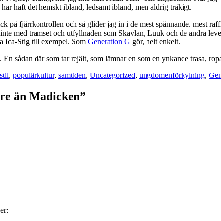
har haft det hemskt ibland, ledsamt ibland, men aldrig tråkigt.
lick på fjärrkontrollen och så glider jag in i de mest spännande. mest raff
ar inte med tramset och utfyllnaden som Skavlan, Luuk och de andra leve
a Ica-Stig till exempel. Som
Generation G
gör, helt enkelt.
ng. En sådan där som tar rejält, som lämnar en som en ynkande trasa, ro
Taggar
stil
,
populärkultur
,
samtiden
,
Uncategorized
,
ungdomen
förkylning
,
Gen
ättre än Madicken”
er: