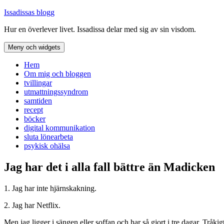
Hoppa
Issadissas blogg
till
Hur en överlever livet. Issadissa delar med sig av sin visdom.
innehåll
Meny och widgets
Hem
Om mig och bloggen
tvillingar
utmattningssyndrom
samtiden
recept
böcker
digital kommunikation
sluta lönearbeta
psykisk ohälsa
Jag har det i alla fall bättre än Madicken
1. Jag har inte hjärnskakning.
2. Jag har Netflix.
Men jag ligger i sängen eller soffan och har så gjort i tre dagar. Tråk