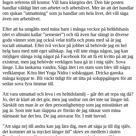
Ingen referens till kontor. Vill bara klargöra det. Den här posten
handlar väldigt litet om arbetet och arbetslivet. Mer än att det handlar
om sjukan ”utmattning” som ju handlar om hela livet, det vill säga
även om arbetslivet.
Efter att ha umgåtts med mina barn i många veckor på heltidsbasis
(det vi allmänt kallar ”semester”) och då även har slängt in diverse
goda vänner som jag också velat träffa och prata med så är jag
socialt utmattad. Efter två veckor på jobbet så behövde jag en hel
helg bara med mitt eget sällskap. Jag vill inte ringa någon, jag kan
möjligen slänga iväg något på Facebook för att få ett kvitto på att jag
existerar, men jag behövde verkligen bara gå in i mig själv. Sova
länge. Låta tankarna vandra. Såga litet i en stam som blev till några
vedklampar. Köra litet Yoga Nidra i solskuggan. Dricka ganska
många koppar te. Bli väckt tidigt för att titta på soluppgången för att
sedan sova fyra timmar till.
Att vara utmattad och leva i en heltidsfamilj – går det att repa sig då?
Jo, det är klart att det gör, men jag undrar om det inte tar längre tid.
Särskilt om man är av den personlighetstyp som jag misstänker att
jag är. Som inte kan slappna av förrän de jag räknar som mina
närmaste har det bra. De jag ansvarar för. I mitt huvud.
”Att säga nej till andra kan jag lära dig, men att säga ja till dig själv,
det kommer att ta mycket längre tid” skrev en medlem i sluten