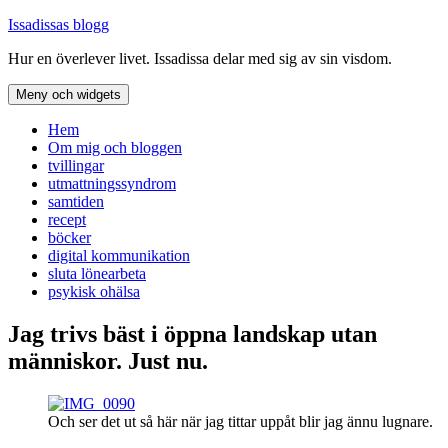
Hoppa
Issadissas blogg
till
Hur en överlever livet. Issadissa delar med sig av sin visdom.
innehåll
Meny och widgets
Hem
Om mig och bloggen
tvillingar
utmattningssyndrom
samtiden
recept
böcker
digital kommunikation
sluta lönearbeta
psykisk ohälsa
Jag trivs bäst i öppna landskap utan
människor. Just nu.
Och ser det ut så här när jag tittar uppåt blir jag ännu lugnare.