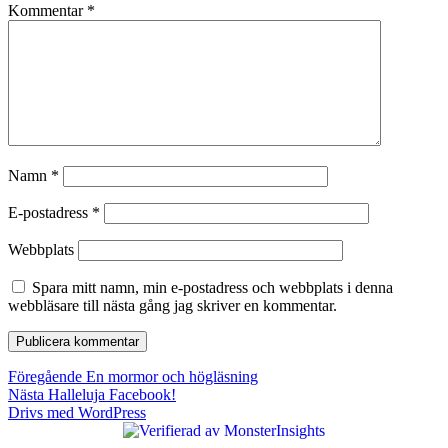
Kommentar
*
Namn
*
E-postadress
*
Webbplats
Spara mitt namn, min e-postadress och webbplats i denna
webbläsare till nästa gång jag skriver en kommentar.
Inläggsnavigering
Föregående
Föregående
En mormor och högläsning
Nästa
inlägg:
Nästa
Halleluja Facebook!
inlägg:
Drivs med WordPress