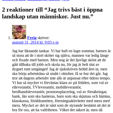
2 reaktioner till “Jag trivs bäst i öppna
landskap utan människor. Just nu.”
Freja
skriver:
augusti 31, 2014 kl. 9:03 e m
Jag har liknande tankar. Vi har haft en lugn sommar, barnen är
så stora att de i stort sköter sig själva, mannen var ledig länge
och fixade med barnen. Men nog är det ljuvligt skönt att de
gått tillbaka till jobb och skola nu, för jag är helt slut av
dygnet runt umgänget! Jag är sjukskriven heltid året ut, men
ska börja arbetsträna så smått i oktober, få se hur det går. Jag
tror att dagens arbetsliv inte alls är anpassat efter tidens tempo.
Vi har så mycket vi förväntas klara av på fritiden, som val av
elleverantör, TVleverantör, mobilleverantör,
bredbandsleverantör, pensionsplacering, val av försäkringar,
bank, lån som ska hanteras, barn som ska skjutsas och hämtas,
klasskassa, föräldramöten, föreningsaktiviteter med mera med
mera. Mycket av det är sånt som de styrande bestämt att det är
bra för oss, att ha valfriheten. Vilket det säkert är, men då