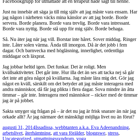
Facebookgrupp för utmattade att en terapeut hade sagt till henne.
Just nu innebär att säga ja till mig själv att jag måste vara ensam. Har
jag någon i närheten väcks mina känslor av att jag borde. Borde
servera. Borde planera. Borde vara trevlig. Borde vara intressant.
Borde vara nyttig. Borde stå upp för mig själv. Borde behaga.
Så. Nu äter jag när jag vill. Borstar inte håret. Sover middag. Ringer
inte. Låter solen värma. Ända till imorgon. Då är det jobb i fem
dagar. Och barnvecka med högläsning, innerlighet, ordentliga
middagar och läxprat.
Jag jobbar heltid igen. Det funkar. Det är roligt. Men
kvällsaktiviteter. Det går inte. Hur illa det än ses att tacka nej så går
det inte att göra något på kvällarna. Jag måste lära mig det. Gör jag
något en kväll, särskilt om det betyder att jag måste interagera med
andra människor, då får jag plikta i flera dagar. Sova mindre än åtta
timmar – går inte. Interagera med människor – räcker med de timmar
jag är på jobbet.
Sakta smyger sig frågan på – är det nu jag är frisk snarare än när jag
orkade allt? Är jag närmare det mänskligt möjliga livet nu än förut?
Postat
Författare
Kategorier
augusti 31, 2014
Issadissa, webbtanten a.k.a. Eva Adeen
andning
,
arbetslivet
,
återhämtning
,
att vara förälder
,
bloggswe
,
stress
,
Uncategorized
,
utmattningssyndrom
,
yoga