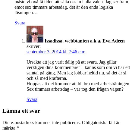
måste vi oxå få tiden att sätta oss in i alla valen. Jag ser fram
emot sex timmars arbetsdag, det är den enda logiska
lösningen…
Svara
Issadissa, webbtanten a.k.a. Eva Adeen
skriver:
september 3, 2014 kl. 7:46 e m
Ursäkta att jag varit dålig på att svara. Jag gillar
verkligen dina kommentarer – känns som om vi har ett
samtal på gång. Men jag jobbar heltid nu, så det är si
och så med krafterna.
Hoppas att det kommer att bli bra med arbetsträningen.
Sex timmars arbetsdag – var tog den frågan vägen?
Svara
Lämna ett svar
Din e-postadress kommer inte publiceras.
Obligatoriska fält är
märkta
*