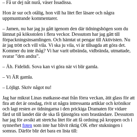
– Få ur dej nåt nurå, väser Issadissa.
Hon är sur och otålig, hon vill ha litet fler läsare och några
uppmuntrande kommentarer.
– Jamen, nu har jag ju gått igenom den där tidningshögen som du
lämnat på köksstolen i flera veckor. Dessutom har jag gått till
förpackningsinsamlingen. Och hämtat ut pengar till Aktivisten. Nu
är jag trött och vill vila. Vi ska ju vila, vi är tillsagda att göra det.
Kommer du inte ihåg? Vi har varit utbrända, vidbrända, utmattade,
svarar ”den andra”.
– Äh. Fidelidi. Sova kan vi göra när vi blir gamla.
– Vi ÄR gamla.
– Löjligt. Skriv något nu!
Jag har mikrat Linas matkasse-mat från förra veckan, ätit glass för att
fira att det är onsdag, rivit ut några intressanta artiklar och krönikor
och lagt resten av tidningarna i den prickiga Dramaten för vidare
färd ut till landet där de ska få tjänstgöra som braständare. Dessutom
har jag för avsikt att stretcha litet för att få ordning på kroppen och i
synnerhet
foten
som inte har blivit riktig OK efter stukningen i
somras. Därför blir det bara en lista till: