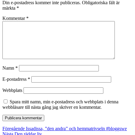
Din e-postadress kommer inte publiceras.
Obligatoriska fält är
märkta
*
Kommentar
*
Namn
*
E-postadress
*
Webbplats
Spara mitt namn, min e-postadress och webbplats i denna
webbläsare till nästa gång jag skriver en kommentar.
Inläggsnavigering
Föregående
Föregående
Issadissa, ”den andra” och hemmatrivseln #bloggswe
Nästa
inlägg:
Nästa
Den räddar liv