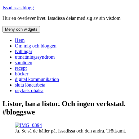
Hoppa
Issadissas blogg
till
Hur en överlever livet. Issadissa delar med sig av sin visdom.
innehåll
Meny och widgets
Hem
Om mig och bloggen
tvillingar
utmattningssyndrom
samtiden
recept
böcker
digital kommunikation
sluta lönearbeta
psykisk ohälsa
Listor, bara listor. Och ingen verkstad.
#bloggswe
Ja. Se så de håller på, Issadissa och den andra. Tröttsamt.