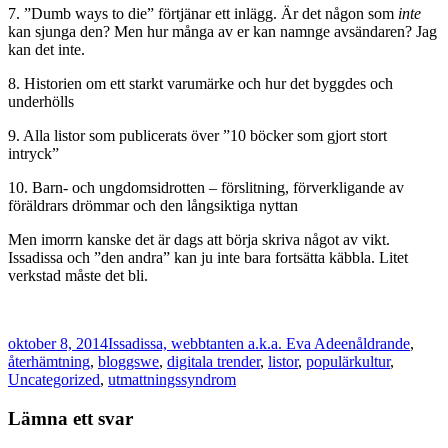
7. ”Dumb ways to die” förtjänar ett inlägg. Är det någon som
inte
kan sjunga den? Men hur många av er kan namnge avsändaren? Jag
kan det inte.
8. Historien om ett starkt varumärke och hur det byggdes och
underhölls
9. Alla listor som publicerats över ”10 böcker som gjort stort
intryck”
10. Barn- och ungdomsidrotten – förslitning, förverkligande av
föräldrars drömmar och den långsiktiga nyttan
Men imorrn kanske det är dags att börja skriva något av vikt.
Issadissa och ”den andra” kan ju inte bara fortsätta käbbla. Litet
verkstad måste det bli.
Postat
Författare
Kategorier
oktober 8, 2014
Issadissa, webbtanten a.k.a. Eva Adeen
åldrande
,
återhämtning
,
bloggswe
,
digitala trender
,
listor
,
populärkultur
,
Uncategorized
,
utmattningssyndrom
Lämna ett svar