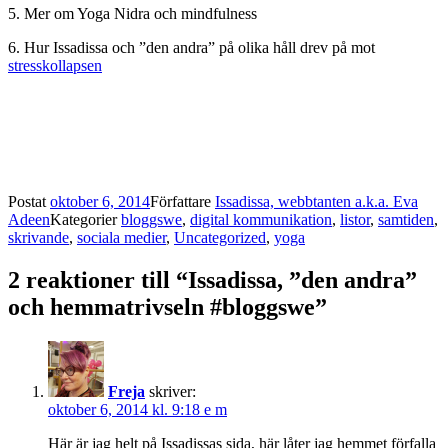
5. Mer om Yoga Nidra och mindfulness
6. Hur Issadissa och ”den andra” på olika håll drev på mot
stresskollapsen
Postat
oktober 6, 2014
Författare
Issadissa, webbtanten a.k.a. Eva
Adeen
Kategorier
bloggswe
,
digital kommunikation
,
listor
,
samtiden
,
skrivande
,
sociala medier
,
Uncategorized
,
yoga
2 reaktioner till “Issadissa, ”den andra”
och hemmatrivseln #bloggswe”
Freja
skriver:
oktober 6, 2014 kl. 9:18 e m
Här är jag helt på Issadissas sida, här låter jag hemmet förfalla