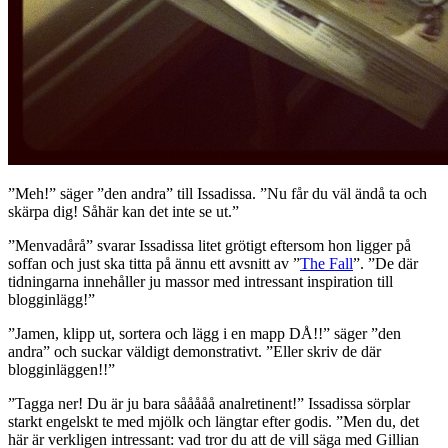
”Meh!” säger ”den andra” till Issadissa. ”Nu får du väl ändå ta och
skärpa dig! Såhär kan det inte se ut.”
”Menvadårå” svarar Issadissa litet grötigt eftersom hon ligger på
soffan och just ska titta på ännu ett avsnitt av ”
The Fall
”. ”De där
tidningarna innehåller ju massor med intressant inspiration till
blogginlägg!”
”Jamen, klipp ut, sortera och lägg i en mapp DÅ!!” säger ”den
andra” och suckar väldigt demonstrativt. ”Eller skriv de där
blogginläggen!!”
”Tagga ner! Du är ju bara sååååå analretinent!” Issadissa sörplar
starkt engelskt te med mjölk och längtar efter godis. ”Men du, det
här är verkligen intressant: vad tror du att de vill säga med Gillian