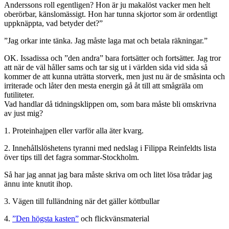
Anderssons roll egentligen? Hon är ju makalöst vacker men helt
oberörbar, känslomässigt. Hon har tunna skjortor som är ordentligt
uppknäppta, vad betyder det?”
”Jag orkar inte tänka. Jag måste laga mat och betala räkningar.”
OK. Issadissa och ”den andra” bara fortsätter och fortsätter. Jag tror
att när de väl håller sams och tar sig ut i världen sida vid sida så
kommer de att kunna uträtta storverk, men just nu är de småsinta och
irriterade och låter den mesta energin gå åt till att smågräla om
futiliteter.
Vad handlar då tidningsklippen om, som bara måste bli omskrivna
av just mig?
1. Proteinhajpen eller varför alla äter kvarg.
2. Innehållslöshetens tyranni med nedslag i Filippa Reinfeldts lista
över tips till det fagra sommar-Stockholm.
Så har jag annat jag bara måste skriva om och litet lösa trådar jag
ännu inte knutit ihop.
3. Vägen till fulländning när det gäller köttbullar
4.
”Den högsta kasten”
och flickvänsmaterial