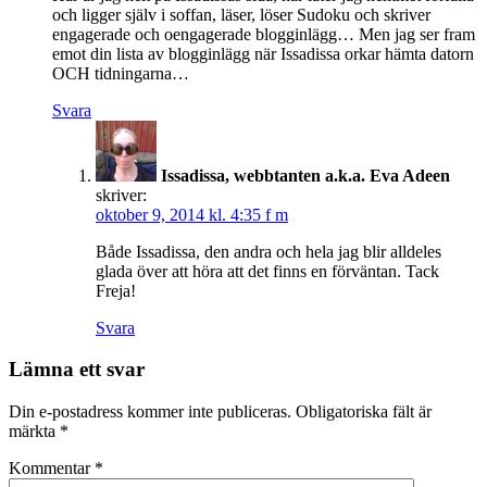
och ligger själv i soffan, läser, löser Sudoku och skriver
engagerade och oengagerade blogginlägg… Men jag ser fram
emot din lista av blogginlägg när Issadissa orkar hämta datorn
OCH tidningarna…
Svara
Issadissa, webbtanten a.k.a. Eva Adeen
skriver:
oktober 9, 2014 kl. 4:35 f m
Både Issadissa, den andra och hela jag blir alldeles
glada över att höra att det finns en förväntan. Tack
Freja!
Svara
Lämna ett svar
Din e-postadress kommer inte publiceras.
Obligatoriska fält är
märkta
*
Kommentar
*