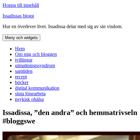
Hoppa till innehåll
Issadissas blogg
Hur en överlever livet. Issadissa delar med sig av sin visdom.
Meny och widgets
Hem
Om mig och bloggen
tvillingar
utmattningssyndrom
samtiden
recept
böcker
digital kommunikation
sluta lönearbeta
psykisk ohälsa
Issadissa, ”den andra” och hemmatrivseln
#bloggswe