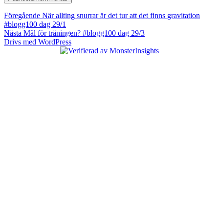
Inläggsnavigering
Föregående
Föregående
När allting snurrar är det tur att det finns gravitation
inlägg:
#blogg100 dag 29/1
Nästa
Nästa
Mål för träningen? #blogg100 dag 29/3
inlägg:
Drivs med WordPress