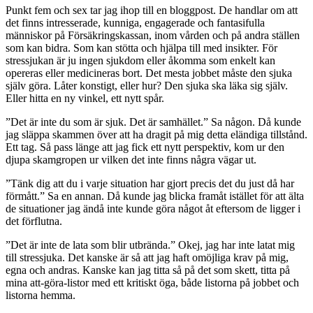
Punkt fem och sex tar jag ihop till en bloggpost. De handlar om att
det finns intresserade, kunniga, engagerade och fantasifulla
människor på Försäkringskassan, inom vården och på andra ställen
som kan bidra. Som kan stötta och hjälpa till med insikter. För
stressjukan är ju ingen sjukdom eller åkomma som enkelt kan
opereras eller medicineras bort. Det mesta jobbet måste den sjuka
själv göra. Låter konstigt, eller hur? Den sjuka ska läka sig själv.
Eller hitta en ny vinkel, ett nytt spår.
”Det är inte du som är sjuk. Det är samhället.” Sa någon. Då kunde
jag släppa skammen över att ha dragit på mig detta eländiga tillstånd.
Ett tag. Så pass länge att jag fick ett nytt perspektiv, kom ur den
djupa skamgropen ur vilken det inte finns några vägar ut.
”Tänk dig att du i varje situation har gjort precis det du just då har
förmått.” Sa en annan. Då kunde jag blicka framåt istället för att älta
de situationer jag ändå inte kunde göra något åt eftersom de ligger i
det förflutna.
”Det är inte de lata som blir utbrända.” Okej, jag har inte latat mig
till stressjuka. Det kanske är så att jag haft omöjliga krav på mig,
egna och andras. Kanske kan jag titta så på det som skett, titta på
mina att-göra-listor med ett kritiskt öga, både listorna på jobbet och
listorna hemma.