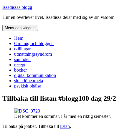
Hoppa
Issadissas blogg
till
Hur en överlever livet. Issadissa delar med sig av sin visdom.
innehåll
Meny och widgets
Hem
Om mig och bloggen
tvillingar
utmattningssyndrom
samtiden
recept
böcker
digital kommunikation
sluta lönearbeta
psykisk ohälsa
Tillbaka till listan #blogg100 dag 29/2
Det kommer en sommar. I år med en riktig semester.
Tillbaka på jobbet. Tillbaka till
listan
.