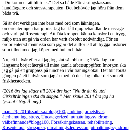
”Du kommer att bli frisk.” Det sa både Försäkringskassans
handläggare och stressterapeuten. Det behövde jag höra från dem
båda två.
Så är det verkligen inte bara med ord som läkningen,
omorienteringen har gjorts. Jag har fått djupbehandlande massage
och varit på Rosenterapi. Att låta kroppen känna känslor i en trygg
miljö utan att gå via orden har varit absolut nödvändigt. För en
ordorienterad människa som jag är det alltför lätt att bygga historier
som tillochmed jag köper med hull och hår.
Nu, ett halvår efter att jag tog slut så jobbar jag 75%. Jag har
långsamt börjat återgå till mina gamla arbetsuppgifter. Imorgon ska
jag gå på ett gruppass på lunchen i vår träningslokal. Det blir första
gången på ett halvår som jag är med på det. Jag tolkar det som ett
friskhetstecken.
(
2016 års jag säger till 2014 års jag: ”Nu är du fel ute!
Cirkelträningen ska du skippa.” Men skulle 2014 års jag ha
lyssnat? Nej. Å, nej.)
Postat
Författare
Kategorier
mars 29, 2016
Issadissa
#blogg100
,
andning
,
arbetslivet
,
återhämtning
,
stress
,
Uncategorized
,
utmattningssyndrom
,
Taggar
välbefinnande
#blogg100
,
Försäkringskassan
,
rehabilitering
,
Rosenterapi
,
stressjuka
,
utmattningsdepression
,
utmattningssyndrom