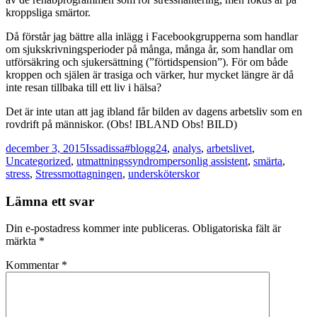
kroppsliga smärtor.
Då förstår jag bättre alla inlägg i Facebookgrupperna som handlar
om sjukskrivningsperioder på många, många år, som handlar om
utförsäkring och sjukersättning (”förtidspension”). För om både
kroppen och själen är trasiga och värker, hur mycket längre är då
inte resan tillbaka till ett liv i hälsa?
Det är inte utan att jag ibland får bilden av dagens arbetsliv som en
rovdrift på människor. (Obs! IBLAND Obs! BILD)
Postat
Författare
Kategorier
december 3, 2015
Issadissa
#blogg24
,
analys
,
arbetslivet
,
Taggar
Uncategorized
,
utmattningssyndrom
personlig assistent
,
smärta
,
stress
,
Stressmottagningen
,
undersköterskor
Lämna ett svar
Din e-postadress kommer inte publiceras.
Obligatoriska fält är
märkta
*
Kommentar
*