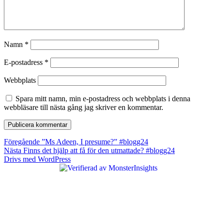
Namn
*
E-postadress
*
Webbplats
Spara mitt namn, min e-postadress och webbplats i denna
webbläsare till nästa gång jag skriver en kommentar.
Inläggsnavigering
Föregående
Föregående
”Ms Adeen, I presume?” #blogg24
Nästa
inlägg:
Nästa
Finns det hjälp att få för den utmattade? #blogg24
inlägg:
Drivs med WordPress