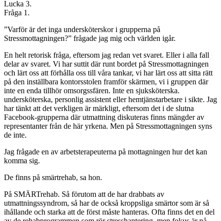
Lucka 3.
Fråga 1.
”Varför är det inga undersköterskor i grupperna på
Stressmottagningen?” frågade jag mig och världen igår.
En helt retorisk fråga, eftersom jag redan vet svaret. Eller i alla fall
delar av svaret. Vi har suttit där runt bordet på Stressmottagningen
och lärt oss att förhålla oss till våra tankar, vi har lärt oss att sitta rätt
på den inställbara kontorsstolen framför skärmen, vi i gruppen där
inte en enda tillhör omsorgssfären. Inte en sjuksköterska.
undersköterska, personlig assistent eller hemtjänstarbetare i sikte. Jag
har tänkt att det verkligen är märkligt, eftersom det i de slutna
Facebook-grupperna där utmattning diskuteras finns mängder av
representanter från de här yrkena. Men på Stressmottagningen syns
de inte.
Jag frågade en av arbetsterapeuterna på mottagningen hur det kan
komma sig.
De finns på smärtrehab, sa hon.
På SMÄRTrehab. Så förutom att de har drabbats av
utmattningssyndrom, så har de också kroppsliga smärtor som är så
ihållande och starka att de först måste hanteras. Ofta finns det en del
av de rehabprogrammen som rör stresshantering, men fokus är på