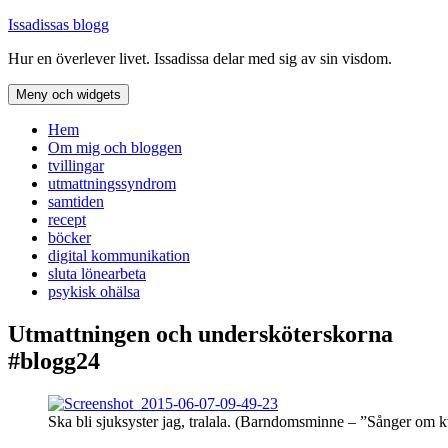
Hoppa
Issadissas blogg
till
Hur en överlever livet. Issadissa delar med sig av sin visdom.
innehåll
Meny och widgets
Hem
Om mig och bloggen
tvillingar
utmattningssyndrom
samtiden
recept
böcker
digital kommunikation
sluta lönearbeta
psykisk ohälsa
Utmattningen och undersköterskorna
#blogg24
Ska bli sjuksyster jag, tralala. (Barndomsminne – ”Sånger om 