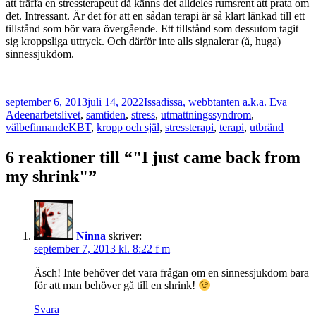
att träffa en stressterapeut då känns det alldeles rumsrent att prata om
det. Intressant. Är det för att en sådan terapi är så klart länkad till ett
tillstånd som bör vara övergående. Ett tillstånd som dessutom tagit
sig kroppsliga uttryck. Och därför inte alls signalerar (å, huga)
sinnessjukdom.
Postat
Författare
september 6, 2013
juli 14, 2022
Issadissa, webbtanten a.k.a. Eva
Kategorier
Adeen
arbetslivet
,
samtiden
,
stress
,
utmattningssyndrom
,
Taggar
välbefinnande
KBT
,
kropp och själ
,
stressterapi
,
terapi
,
utbränd
6 reaktioner till “"I just came back from
my shrink"”
Ninna
skriver:
september 7, 2013 kl. 8:22 f m
Äsch! Inte behöver det vara frågan om en sinnessjukdom bara
för att man behöver gå till en shrink!
Svara