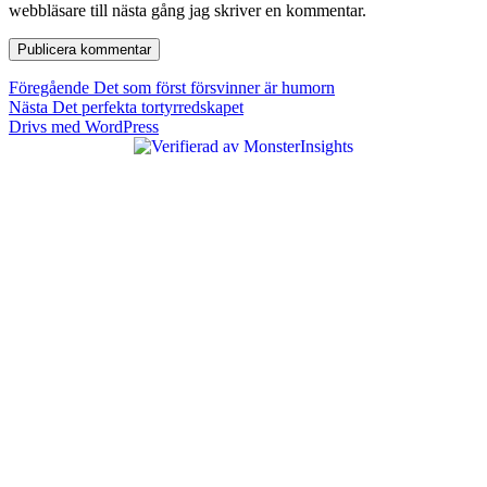
webbläsare till nästa gång jag skriver en kommentar.
Inläggsnavigering
Föregående
Föregående
Det som först försvinner är humorn
Nästa
inlägg:
Nästa
Det perfekta tortyrredskapet
inlägg:
Drivs med WordPress