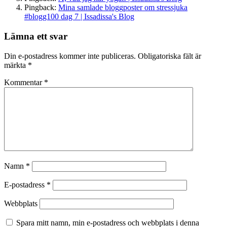
Pingback:
Mina samlade bloggposter om stressjuka
#blogg100 dag 7 | Issadissa's Blog
Lämna ett svar
Din e-postadress kommer inte publiceras.
Obligatoriska fält är
märkta
*
Kommentar
*
Namn
*
E-postadress
*
Webbplats
Spara mitt namn, min e-postadress och webbplats i denna