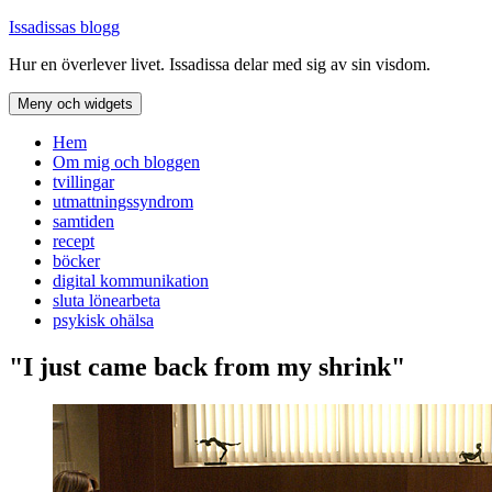
Hoppa
Issadissas blogg
till
Hur en överlever livet. Issadissa delar med sig av sin visdom.
innehåll
Meny och widgets
Hem
Om mig och bloggen
tvillingar
utmattningssyndrom
samtiden
recept
böcker
digital kommunikation
sluta lönearbeta
psykisk ohälsa
"I just came back from my shrink"