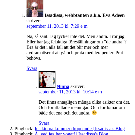
Issadissa, webbtanten a.k.a. Eva Adeen
skriver:
september 11, 2013 kl. 7:29 e m
Nä, så sant. Jag tycker inte det. Men andra. Tror jag.
Eller har jag felaktiga föreställningar om ”de andra”?
Bra är det i alla fall att det blir mer och mer
avdramatiserat att gå och prata med terapeuter. Prat
behövs.
Svara
Ninna
skriver:
september 11, 2013 kl. 10:14 e m
Det finns antagligen många olika åsikter om det.
Och förutfattade meningar. Och fördomar om
både det ena och det andra.
Svara
Pingback:
Insikterna kommer droppande | Issadissa's Blog
Pingback:
Å, vad jag har yogat! | Issadissa's Blog