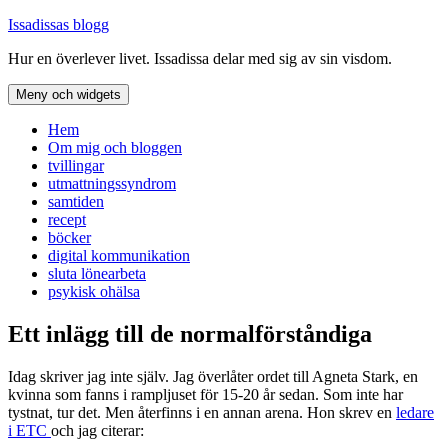
Hoppa
Issadissas blogg
till
Hur en överlever livet. Issadissa delar med sig av sin visdom.
innehåll
Meny och widgets
Hem
Om mig och bloggen
tvillingar
utmattningssyndrom
samtiden
recept
böcker
digital kommunikation
sluta lönearbeta
psykisk ohälsa
Ett inlägg till de normalförståndiga
Idag skriver jag inte själv. Jag överlåter ordet till Agneta Stark, en
kvinna som fanns i rampljuset för 15-20 år sedan. Som inte har
tystnat, tur det. Men återfinns i en annan arena. Hon skrev en
ledare
i ETC
och jag citerar: