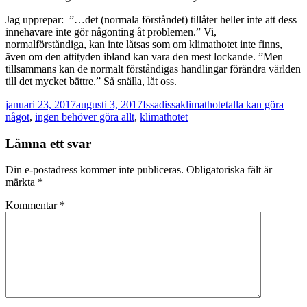
Jag upprepar: ”…det (normala förståndet) tillåter heller inte att dess
innehavare inte gör någonting åt problemen.” Vi,
normalförståndiga, kan inte låtsas som om klimathotet inte finns,
även om den attityden ibland kan vara den mest lockande. ”Men
tillsammans kan de normalt förståndigas handlingar förändra världen
till det mycket bättre.” Så snälla, låt oss.
Postat
Författare
Kategorier
Taggar
januari 23, 2017
augusti 3, 2017
Issadissa
klimathotet
alla kan göra
något
,
ingen behöver göra allt
,
klimathotet
Lämna ett svar
Din e-postadress kommer inte publiceras.
Obligatoriska fält är
märkta
*
Kommentar
*