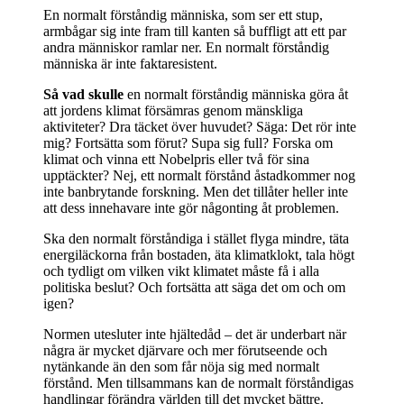
En normalt förståndig människa, som ser ett stup,
armbågar sig inte fram till kanten så buffligt att ett par
andra människor ramlar ner. En normalt förståndig
människa är inte faktaresistent.
Så vad skulle
en normalt förståndig människa göra åt
att jordens klimat försämras genom mänskliga
aktiviteter? Dra täcket över huvudet? Säga: Det rör inte
mig? Fortsätta som förut? Supa sig full? Forska om
klimat och vinna ett Nobelpris eller två för sina
upptäckter? Nej, ett normalt förstånd åstadkommer nog
inte banbrytande forskning. Men det tillåter heller inte
att dess innehavare inte gör någonting åt problemen.
Ska den normalt förståndiga i stället flyga mindre, täta
energiläckorna från bostaden, äta klimatklokt, tala högt
och tydligt om vilken vikt klimatet måste få i alla
politiska beslut? Och fortsätta att säga det om och om
igen?
Normen utesluter inte hjältedåd – det är underbart när
några är mycket djärvare och mer förutseende och
nytänkande än den som får nöja sig med normalt
förstånd. Men tillsammans kan de normalt förståndigas
handlingar förändra världen till det mycket bättre.