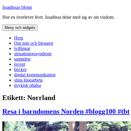
Hoppa
Issadissas blogg
till
Hur en överlever livet. Issadissa delar med sig av sin visdom.
innehåll
Meny och widgets
Hem
Om mig och bloggen
tvillingar
utmattningssyndrom
samtiden
recept
böcker
digital kommunikation
sluta lönearbeta
psykisk ohälsa
Etikett:
Norrland
Resa i barndomens Norden #blogg100 #tbt