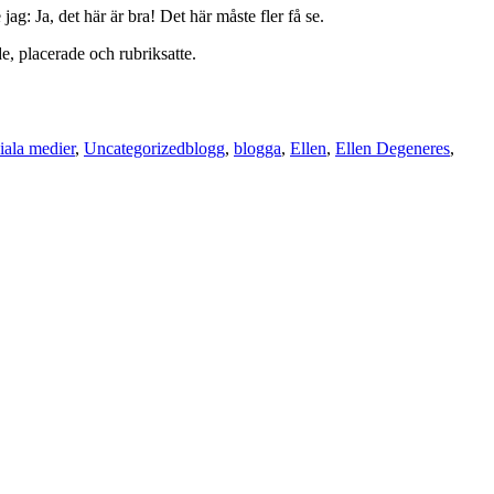
 jag: Ja, det här är bra! Det här måste fler få se.
de, placerade och rubriksatte.
Taggar
iala medier
,
Uncategorized
blogg
,
blogga
,
Ellen
,
Ellen Degeneres
,