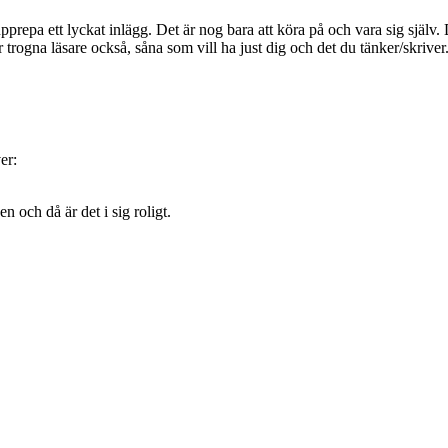
 upprepa ett lyckat inlägg. Det är nog bara att köra på och vara sig själ
er trogna läsare också, såna som vill ha just dig och det du tänker/skriv
er:
 och då är det i sig roligt.