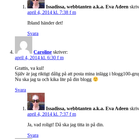
Issadissa, webbtanten a.k.a. Eva Adeen
skriv
april 4, 2014 kl. 7:38 f m
Ibland händer det!
Svara
Caroline
skriver:
april 4, 2014 kl. 6:30 f m
Grattis, va kul!
Själv är jag riktigt dålig på att posta mina inlägg i blogg100-g
Nu ska jag ta och kika lite på din blogg
Svara
Issadissa, webbtanten a.k.a. Eva Adeen
skriv
april 4, 2014 kl. 7:37 f m
Ja, vad roligt! Då ska jag titta in på din.
Svara