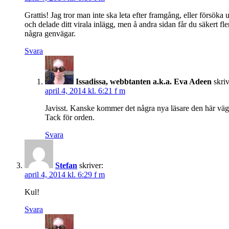
Grattis! Jag tror man inte ska leta efter framgång, eller försöka
och delade ditt virala inlägg, men å andra sidan får du säkert fl
några genvägar.
Svara
Issadissa, webbtanten a.k.a. Eva Adeen
skriv
april 4, 2014 kl. 6:21 f m
Javisst. Kanske kommer det några nya läsare den här vägen
Tack för orden.
Svara
Stefan
skriver:
april 4, 2014 kl. 6:29 f m
Kul!
Svara