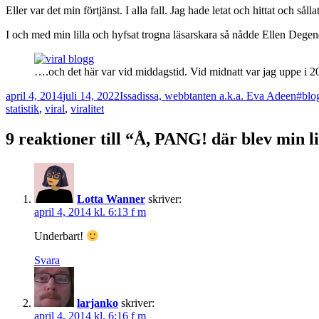
Eller var det min förtjänst. I alla fall. Jag hade letat och hittat och sål
I och med min lilla och hyfsat trogna läsarskara så nådde Ellen Degenere
….och det här var vid middagstid. Vid midnatt var jag uppe i 20
Postat
Författare
Kate
april 4, 2014
juli 14, 2022
Issadissa, webbtanten a.k.a. Eva Adeen
#blo
statistik
,
viral
,
viralitet
9 reaktioner till “Å, PANG! där blev min l
Lotta Wanner
skriver:
april 4, 2014 kl. 6:13 f m
Underbart!
Svara
larjanko
skriver:
april 4, 2014 kl. 6:16 f m