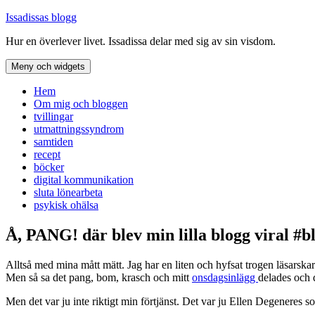
Hoppa
Issadissas blogg
till
Hur en överlever livet. Issadissa delar med sig av sin visdom.
innehåll
Meny och widgets
Hem
Om mig och bloggen
tvillingar
utmattningssyndrom
samtiden
recept
böcker
digital kommunikation
sluta lönearbeta
psykisk ohälsa
Å, PANG! där blev min lilla blogg viral #b
Alltså med mina mått mätt. Jag har en liten och hyfsat trogen läsars
Men så sa det pang, bom, krasch och mitt
onsdagsinlägg
delades och d
Men det var ju inte riktigt min förtjänst. Det var ju Ellen Degeneres