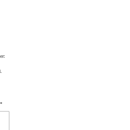
er:
l.
*