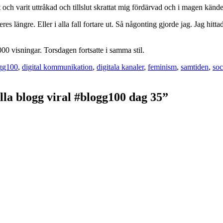
lat och varit uttråkad och tillslut skrattat mig fördärvad och i magen kände
s längre. Eller i alla fall fortare ut. Så någonting gjorde jag. Jag hitta
00 visningar. Torsdagen fortsatte i samma stil.
gorier
gg100
,
digital kommunikation
,
digitala kanaler
,
feminism
,
samtiden
,
soc
illa blogg viral #blogg100 dag 35”