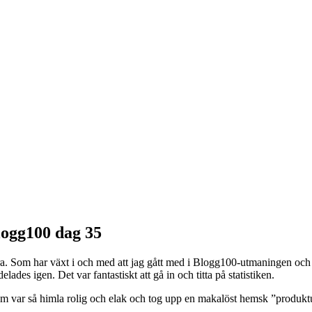
logg100 dag 35
kara. Som har växt i och med att jag gått med i Blogg100-utmaningen oc
elades igen. Det var fantastiskt att gå in och titta på statistiken.
 som var så himla rolig och elak och tog upp en makalöst hemsk ”produk