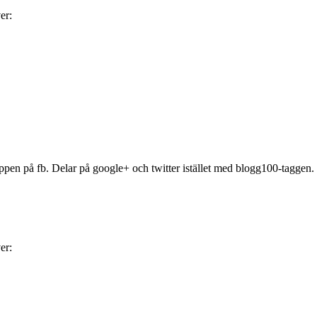
er:
ruppen på fb. Delar på google+ och twitter istället med blogg100-taggen.
er: