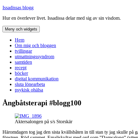
Hoppa
Issadissas blogg
till
Hur en överlever livet. Issadissa delar med sig av sin visdom.
innehåll
Meny och widgets
Hem
Om mig och bloggen
tvillingar
utmattningssyndrom
samtiden
recept
böcker
digital kommunikation
sluta lönearbeta
psykisk ohälsa
Ångbåtsterapi #blogg100
Aktersalongen på s/s Storskär
Häromdagen tog jag den sista kvällsbåten in till stan ty jag skulle på 
fönstren. Röd sammet. Emaljskyltar med ord som ”Damsalong” (ytterst