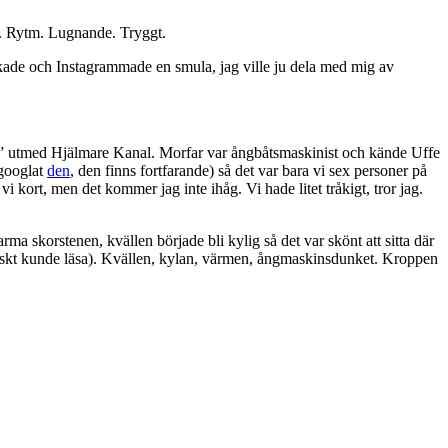
n. Rytm. Lugnande. Tryggt.
bookade och Instagrammade en smula, jag ville ju dela med mig av
n” utmed Hjälmare Kanal. Morfar var ångbåtsmaskinist och kände Uffe
 googlat
den
, den finns fortfarande) så det var bara vi sex personer på
i kort, men det kommer jag inte ihåg. Vi hade litet tråkigt, tror jag.
 skorstenen, kvällen började bli kylig så det var skönt att sitta där
aktiskt kunde läsa). Kvällen, kylan, värmen, ångmaskinsdunket. Kroppen