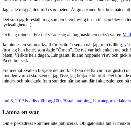
Jag satte mig på den röda sammeten. Ångmaskinen fick hela båten att 
Det som jag föreställt mig som en liten trevlig tur in till stan blev 
lycksaligheten.)
Och jag mindes. För det visade sig att ångmaskinen också var en
Mad
Ja mindes en sommarkväll för fyrtio år sedan när jag, min tvilling
(tror jag han hette) som ägde ”Örnen”. De två var helt enkelt ute och 
båten. Vi åkte hela dagen. Långsamt. Ibland hoppade vi av och gick bred
På ett bra sätt.
Fram emot kvällen började det mörkna (kan det ha varit i augusti?) oc
mot den varma skorstenen, jag läste, jag började bli trött. Det börja
mindes och plockade fram stunden när jag satt där i aktersalongen på s/
Postat
Författare
Kategorier
Tagga
juni 5, 2015
Issadissa
#blogg100
,
70-tal
,
andning
,
Uncategorized
akter
Lämna ett svar
Din e-postadress kommer inte publiceras.
Obligatoriska fält är märkta