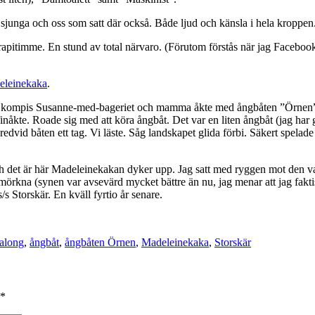
sjunga och oss som satt där också. Både ljud och känsla i hela kroppe
en terapitimme. En stund av total närvaro. (Förutom förstås när jag Face
eleinekaka
.
, vår kompis Susanne-med-bageriet och mamma åkte med ångbåten ”Örne
finåkte. Roade sig med att köra ångbåt. Det var en liten ångbåt (jag har
vid båten ett tag. Vi läste. Såg landskapet glida förbi. Säkert spelade v
h det är här Madeleinekakan dyker upp. Jag satt med ryggen mot den varma
de mörkna (synen var avsevärd mycket bättre än nu, jag menar att jag f
s Storskär. En kväll fyrtio år senare.
r
salong
,
ångbåt
,
ångbåten Örnen
,
Madeleinekaka
,
Storskär
*