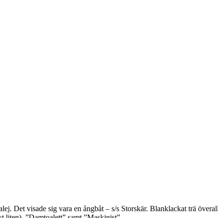
galej. Det visade sig vara en ångbåt – s/s Storskär. Blanklackat trä över
 liten), ”Damtoalett” samt ”Maskinist”.