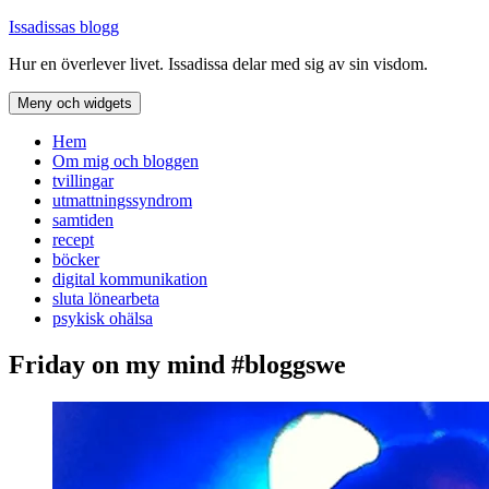
Hoppa
Issadissas blogg
till
Hur en överlever livet. Issadissa delar med sig av sin visdom.
innehåll
Meny och widgets
Hem
Om mig och bloggen
tvillingar
utmattningssyndrom
samtiden
recept
böcker
digital kommunikation
sluta lönearbeta
psykisk ohälsa
Friday on my mind #bloggswe