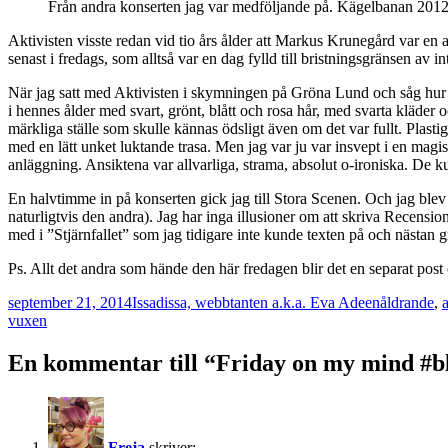
Från andra konserten jag var medföljande på. Kägelbanan 2012
Aktivisten visste redan vid tio års ålder att Markus Krunegård var en
senast i fredags, som alltså var en dag fylld till bristningsgränsen av in
När jag satt med Aktivisten i skymningen på Gröna Lund och såg hur de
i hennes ålder med svart, grönt, blått och rosa hår, med svarta kläder
märkliga ställe som skulle kännas ödsligt även om det var fullt. Plastig
med en lätt unket luktande trasa. Men jag var ju var insvept i en ma
anläggning. Ansiktena var allvarliga, strama, absolut o-ironiska. De ku
En halvtimme in på konserten gick jag till Stora Scenen. Och jag blev
naturligtvis den andra). Jag har inga illusioner om att skriva Recensio
med i ”Stjärnfallet” som jag tidigare inte kunde texten på och nästan gr
Ps. Allt det andra som hände den här fredagen blir det en separat po
Postat
Författare
Kategorier
september 21, 2014
Issadissa, webbtanten a.k.a. Eva Adeen
åldrande
,
a
vuxen
En kommentar till “Friday on my mind #b
Freja
skriver: