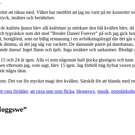
.
 artist att räkna med. Vilket har medfört att jag nu varit på tre kons
tryck, insikter och berättelser.
 kulörta ljusen blev allt kulörtare ju mörkare den blå kvällen blev, då
 och tygväskor som det stod ”Broder Daniel Forever” på och jag gick bort
t, bortglömt, som en billig restaurang i en avfolkningsbygd där det går en
gisk dimma, så det jag såg var vackert. De dansande paren på dansbanan,
nde dansa! Inget flams och tjafs. Inga ursäkter och sarkasmer. Blodigt a
 15 och 24 år igen. Alla vi som någonsin haft tjocka glasögon och tunn
nen eftersom jag, som sagt, blev 15 igen. Jag förhöll mig hyfsat vuxen på 
ät några tårar.
st om. Det var för mycket magi den kvällen. Särskilt för att blanda m
tt vara förälder
,
att växa upp som flicka
,
bloggswe
,
musik
,
populärkultu
loggswe”