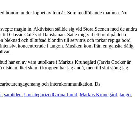
erter med honom under loppet av fem år. Som medföljande mamma. Nu
 svepte magin in. Aktivisten ställde sig vid Stora Scenen med de andra
 till Classic Café vid Dansbanan. Satte mig vid ett bord på detta
 bleknad och tilltufsad blondin till servitris och torkar repiga bord
 intensivt koncentrerade i tangon. Musiken kom från en ganska dålig
llvar.
 hud har en av våra uttolkare i Markus Krunegård (Jarvis Cocker är
utsidan, litet skam i kroppen har jag ändå, men till slut sjöng jag
ed mearbetarengagemang och internkommunikation. Ds
Taggar
r
,
samtiden
,
Uncategorized
Gröna Lund
,
Markus Krunegård
,
tango
,