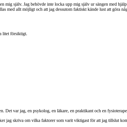
gen mig själv. Jag behövde inte locka upp mig själv ur sängen med hjäl
yllas med allt möjligt och att jag dessutom faktiskt kände lust att göra 
itet försiktigt.
n. Det var jag, en psykolog, en läkare, en praktikant och en fysioterape
r jag skriva om vilka faktorer som varit viktigast för att jag tillslut kom