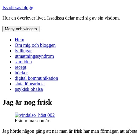
Hoppa
Issadissas blogg
till
Hur en överlever livet. Issadissa delar med sig av sin visdom.
innehåll
Meny och widgets
Hem
Om mig och bloggen
tvillingar
utmattningssyndrom
samtiden
recept
böcker
digital kommunikation
sluta lönearbeta
psykisk ohälsa
Jag är nog frisk
Från mina scoutår
Jag hörde någon gång att när man är frisk har man förmågan att arbeta 