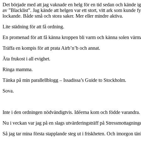
Det började med att jag vaknade en helg för en tid sedan och kände i
av ”Blacklist”. Jag kände att helgen var ett stort, vitt ark som kunde f
lockande. Både små och stora saker. Mer eller mindre aktiva.
Lite städning för att få ordning.
En promenad för att få känna kroppen bli varm och känna solen värma l
Träffa en kompis för att prata Airb’n’b och annat.
Äta frukost i all evighet.
Ringa mamma.
Tänka på min parallellblogg – Issadissa’s Guide to Stockholm.
Sova.
Inte i den ordningen nödvändigtvis. Idéerna kom och födde varandra.
Nu i veckan var jag på en slags utvärderingsträff på Stressmottagninge
Så jag tar mina första stapplande steg ut i friskheten. Och imorgon tänke