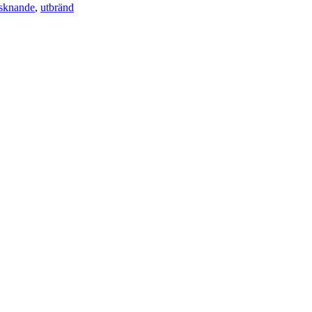
risknande
,
utbränd