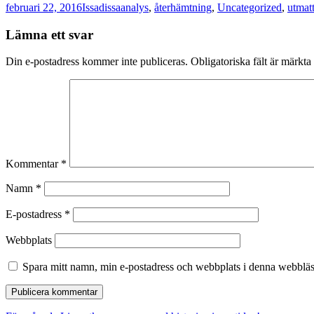
Postat
Författare
Kategorier
februari 22, 2016
Issadissa
analys
,
återhämtning
,
Uncategorized
,
utmat
Lämna ett svar
Din e-postadress kommer inte publiceras.
Obligatoriska fält är märkta
Kommentar
*
Namn
*
E-postadress
*
Webbplats
Spara mitt namn, min e-postadress och webbplats i denna webbläsa