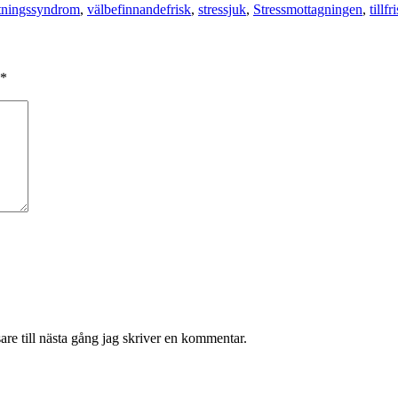
Taggar
tningssyndrom
,
välbefinnande
frisk
,
stressjuk
,
Stressmottagningen
,
tillf
*
re till nästa gång jag skriver en kommentar.