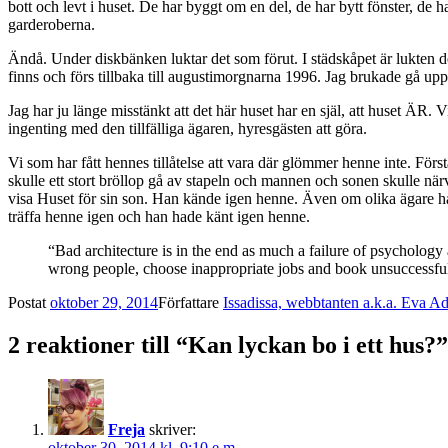
bott och levt i huset. De har byggt om en del, de har bytt fönster, de h
garderoberna.
Ändå. Under diskbänken luktar det som förut. I städskåpet är lukten
finns och förs tillbaka till augustimorgnarna 1996. Jag brukade gå upp t
Jag har ju länge misstänkt att det här huset har en själ, att huset ÄR.
ingenting med den tillfälliga ägaren, hyresgästen att göra.
Vi som har fått hennes tillåtelse att vara där glömmer henne inte. Fö
skulle ett stort bröllop gå av stapeln och mannen och sonen skulle n
visa Huset för sin son. Han kände igen henne. Även om olika ägare har 
träffa henne igen och han hade känt igen henne.
“Bad architecture is in the end as much a failure of psychology
wrong people, choose inappropriate jobs and book unsuccessful
Postat
oktober 29, 2014
Författare
Issadissa, webbtanten a.k.a. Eva A
2 reaktioner till “Kan lyckan bo i ett hus?”
Freja
skriver:
oktober 30, 2014 kl. 9:10 e m