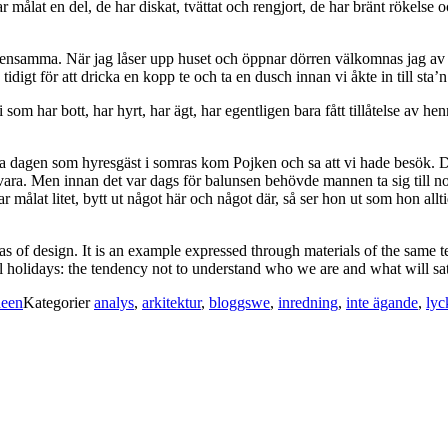
ar målat en del, de har diskat, tvättat och rengjort, de har bränt rökelse 
 densamma. När jag låser upp huset och öppnar dörren välkomnas jag av
idigt för att dricka en kopp te och ta en dusch innan vi åkte in till sta’
 Vi som har bott, har hyrt, har ägt, har egentligen bara fått tillåtelse a
rsta dagen som hyresgäst i somras kom Pojken och sa att vi hade besök.
ärvara. Men innan det var dags för balunsen behövde mannen ta sig till
målat litet, bytt ut något här och något där, så ser hon ut som hon all
 as of design. It is an example expressed through materials of the same 
 holidays: the tendency not to understand who we are and what will sat
deen
Kategorier
analys
,
arkitektur
,
bloggswe
,
inredning
,
inte ägande
,
lyc