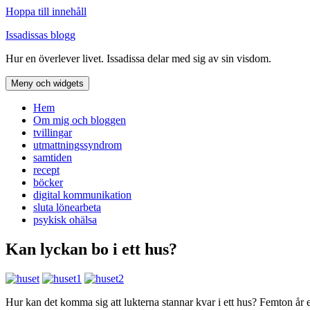
Hoppa till innehåll
Issadissas blogg
Hur en överlever livet. Issadissa delar med sig av sin visdom.
Meny och widgets
Hem
Om mig och bloggen
tvillingar
utmattningssyndrom
samtiden
recept
böcker
digital kommunikation
sluta lönearbeta
psykisk ohälsa
Kan lyckan bo i ett hus?
Hur kan det komma sig att lukterna stannar kvar i ett hus? Femton år e