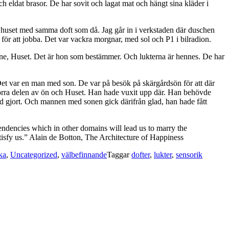
och eldat brasor. De har sovit och lagat mat och hängt sina kläder i
 huset med samma doft som då. Jag går in i verkstaden där duschen
n för att jobba. Det var vackra morgnar, med sol och P1 i bilradion.
v henne, Huset. Det är hon som bestämmer. Och lukterna är hennes. De har
 Det var en man med son. De var på besök på skärgårdsön för att där
 norra delen av ön och Huset. Han hade vuxit upp där. Han behövde
tid gjort. Och mannen med sonen gick därifrån glad, han hade fått
tendencies which in other domains will lead us to marry the
isfy us.” Alain de Botton, The Architecture of Happiness
ka
,
Uncategorized
,
välbefinnande
Taggar
dofter
,
lukter
,
sensorik