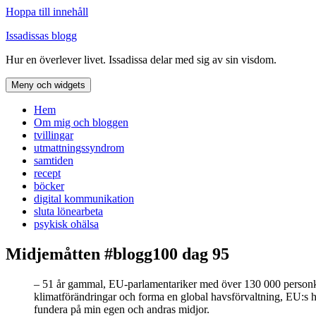
Hoppa till innehåll
Issadissas blogg
Hur en överlever livet. Issadissa delar med sig av sin visdom.
Meny och widgets
Hem
Om mig och bloggen
tvillingar
utmattningssyndrom
samtiden
recept
böcker
digital kommunikation
sluta lönearbeta
psykisk ohälsa
Midjemåtten #blogg100 dag 95
– 51 år gammal, EU-parlamentariker med över 130 000 personkry
klimatförändringar och forma en global havsförvaltning, EU:s hand
fundera på min egen och andras midjor.