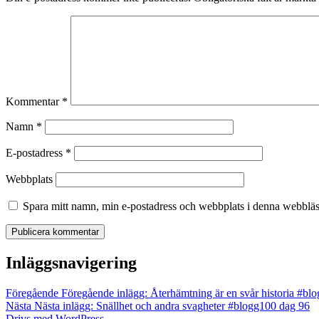
Kommentar
*
Namn
*
E-postadress
*
Webbplats
Spara mitt namn, min e-postadress och webbplats i denna webbläsa
Inläggsnavigering
Föregående
Föregående inlägg:
Återhämtning är en svår historia #bl
Nästa
Nästa inlägg:
Snällhet och andra svagheter #blogg100 dag 96
Drivs med WordPress