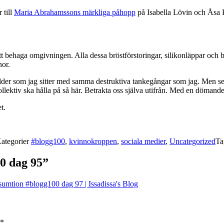
 till
Maria Abrahamssons märkliga påhopp
på Isabella Lövin och Åsa 
t behaga omgivningen. Alla dessa bröstförstoringar, silikonläppar och b
nor.
ålder som jag sitter med samma destruktiva tankegångar som jag. Men seku
 kollektiv ska hålla på så här. Betrakta oss själva utifrån. Med en döma
t.
ategorier
#blogg100
,
kvinnokroppen
,
sociala medier
,
Uncategorized
Ta
0 dag 95”
mtion #blogg100 dag 97 | Issadissa's Blog
*