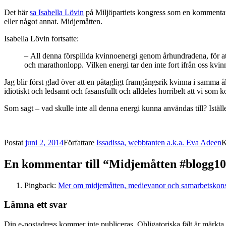
Det här
sa Isabella Lövin
på Miljöpartiets kongress som en kommentar
eller något annat. Midjemåtten.
Isabella Lövin fortsatte:
– All denna förspillda kvinnoenergi genom århundradena, för at
och marathonlopp. Vilken energi tar den inte fort ifrån oss kvin
Jag blir först glad över att en påtagligt framgångsrik kvinna i samma 
idiotiskt och ledsamt och fasansfullt och alldeles horribelt att vi som
Som sagt – vad skulle inte all denna energi kunna användas till? Iställe
Postat
juni 2, 2014
Författare
Issadissa, webbtanten a.k.a. Eva Adeen
K
En kommentar till “Midjemåtten #blogg10
Pingback:
Mer om midjemåtten, medievanor och samarbetskonsu
Lämna ett svar
Din e-postadress kommer inte publiceras.
Obligatoriska fält är märkta