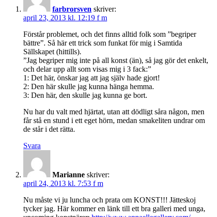
farbrorsven
skriver:
april 23, 2013 kl. 12:19 f m
Förstår problemet, och det finns alltid folk som ”begriper
bättre”. Så här ett trick som funkat för mig i Samtida
Sällskapet (hittills).
”Jag begriper mig inte på all konst (än), så jag gör det enkelt,
och delar upp allt som visas mig i 3 fack:”
1: Det här, önskar jag att jag själv hade gjort!
2: Den här skulle jag kunna hänga hemma.
3: Den här, den skulle jag kunna ge bort.
Nu har du valt med hjärtat, utan att dödligt såra någon, men
får stå en stund i ett eget hörn, medan smakeliten undrar om
de står i det rätta.
Svara
Marianne
skriver:
april 24, 2013 kl. 7:53 f m
Nu måste vi ju luncha och prata om KONST!!! Jätteskoj
tycker jag. Här kommer en länk till ett bra galleri med unga,