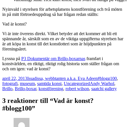
Nyinvald i styrelsen för arbetsplatsens konstförening och två möten
in på mitt förtroedeuppdrag så har frågan redan ställts:
Vad är konst?
Vi är inte överens direkt. Vilket betyder att det kommer att bli ett
spännande år, särskilt som en av de viktiga uppgifterna styrelsen har
är att köpa in konst till det konstlotteri som är höjdpunkten på
föreningsåret.
Lyssna på
P3 Dokumentär om Brillo-boxarnas
framfart i
konstvärlden, en riktigt, riktigt rolig historia som ställer frågan om
och om igen: vad är konst?
Postat
Författare
Kategorier
april 22, 2013
Issadissa, webbtanten a.k.a. Eva Adeen
#blogg100
,
Taggar
fotografi
,
museum
,
samtida konst
,
Uncategorized
Andy Warhol
,
Brillo
,
Brillo-boxar
,
konstförening
,
robert wilson
,
saatchi gallery
3 reaktioner till “Vad är konst?
#blogg100”