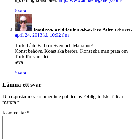
upcoming konstnärer:
http://www.annaellegallery.com/
Svara
Issadissa, webbtanten a.k.a. Eva Adeen
skriver:
april 24, 2013 kl. 10:02 f m
Tack, både Farbror Sven och Marianne!
Konst behövs. Konst ska beröra. Konst ska man prata om.
Tack för samtalet.
/eva
Svara
Lämna ett svar
Din e-postadress kommer inte publiceras.
Obligatoriska fält är
märkta
*
Kommentar
*