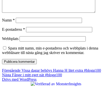
Namn
*
E-postadress
*
Webbplats
Spara mitt namn, min e-postadress och webbplats i denna
webbläsare till nästa gång jag skriver en kommentar.
Inläggsnavigering
Föregående
Föregående
Vissa dagar behövs Hanna H litet extra #blogg100
Nästa
inlägg:
Nästa
Fånge i mitt eget nät #blogg100
inlägg:
Drivs med WordPress