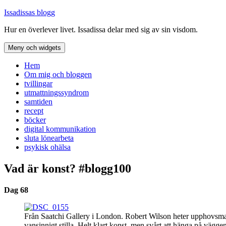
Hoppa
Issadissas blogg
till
Hur en överlever livet. Issadissa delar med sig av sin visdom.
innehåll
Meny och widgets
Hem
Om mig och bloggen
tvillingar
utmattningssyndrom
samtiden
recept
böcker
digital kommunikation
sluta lönearbeta
psykisk ohälsa
Vad är konst? #blogg100
Dag 68
Från Saatchi Gallery i London. Robert Wilson heter upphovsmann
vansinnigt stilla. Helt klart konst, men svårt att hänga på väggen