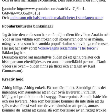
Och så den mänskliga excellensen. Dan MacAskill med sin cykel.
[youtube http://www.youtube.com/watch?v=Cj6ho1-
G6tw&w=560&h=315]
Och
andra som gör halsbrytande makalösheter i storslagen natur
.
Populärkulturella blinkningar
Jag är inte den enda som har en familjmedlem för vilken Anakin och
Yoda är lika viktiga som fröken och storasyrran och vi är många,
många vuxna som har samtida populärkultur som viktiga referenser.
Har jag har själv spritt
Volkswagens reklamfilm ”The force”
?
Såklart jag har.
Dessutom spred jag naturligtvis bilden på ett gäng prelater och
biskopar som efterföljdes av en annan mantelklädd person – Darth
Vader (se ovan – bilden finns på flickr och är tagen av Karl
Gunnarsson).
Kreativ höjd
Aldrig billigt. Aldrig enkelt. Få som får till det. Samtidigt finns det
ingenting som garanterar att en dyr byrå levererar. I viralitet.
Möjligen i produktion och i snygga Powerpoints. Som de både bör
och ska leverera. Men som beställare kommer du inte ifrån att du
själv måste förstå vad som driver människor att sprida, annars
kommer du aldrig att kunna stå som beställare av en riktigt lyckad