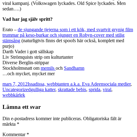
viral kampanj. (Volkswagen lyckades. Old Spice lyckades. Men
sedan….)
Vad har jag själv spritt?
Erato –
de sjungande tjejerna som i ett kök, med svartvit grynig film
trummar på keso-burkar och sjunger en Robyn-cover med stilig
stämsång
(naturligtvis finns det spoofs här också, komplett med
purjo)
Darth Vader i gott sällskap
Liv Strömquists strip om kulturtanter
Diverse Berglin-strippar
Stockholmsnatt om
memils
och
Sandhamn
…och mycket, mycket mer
Postat
Författare
Kategorier
mars 7, 2012
Issadissa, webbtanten a.k.a. Eva Adeen
sociala medier
,
Taggar
Uncategorized
gulliga katter
,
skrattade bebis
,
sprida
,
viral
,
webbkärlek
Lämna ett svar
Din e-postadress kommer inte publiceras.
Obligatoriska fält är
märkta
*
Kommentar
*