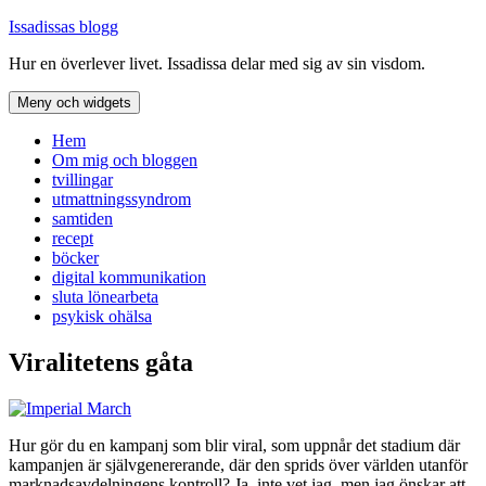
Hoppa
Issadissas blogg
till
Hur en överlever livet. Issadissa delar med sig av sin visdom.
innehåll
Meny och widgets
Hem
Om mig och bloggen
tvillingar
utmattningssyndrom
samtiden
recept
böcker
digital kommunikation
sluta lönearbeta
psykisk ohälsa
Viralitetens gåta
Hur gör du en kampanj som blir viral, som uppnår det stadium där
kampanjen är självgenererande, där den sprids över världen utanför
marknadsavdelningens kontroll? Ja, inte vet jag, men jag önskar att