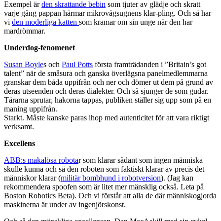
Exempel är
den skrattande bebin
som tjuter av glädje och skratt
varje gång pappan härmar mikrovågsugnens klar-pling. Och så har
vi
den moderliga katten
som kramar om sin unge när den har
mardrömmar.
Underdog-fenomenet
Susan Boyle
s och
Paul Potts
första framträdanden i ”Britain’s got
talent” när de småsura och ganska överlägsna panelmedlemmarna
granskar dem båda uppifrån och ner och dömer ut dem på grund av
deras utseenden och deras dialekter. Och så sjunger de som gudar.
Tårarna sprutar, hakorna tappas, publiken ställer sig upp som på en
maning uppifrån.
Starkt. Måste kanske paras ihop med autenticitet för att vara riktigt
verksamt.
Excellens
ABB:s makalösa robota
r som klarar sådant som ingen människa
skulle kunna och så den roboten som faktiskt klarar av precis det
människor klarar (
militär bombhund i robotversion
). (Jag kan
rekommendera spoofen som är litet mer mänsklig också. Leta på
Boston Robotics Beta). Och vi förstår att alla de där människogjorda
maskinerna är under av ingenjörskonst.