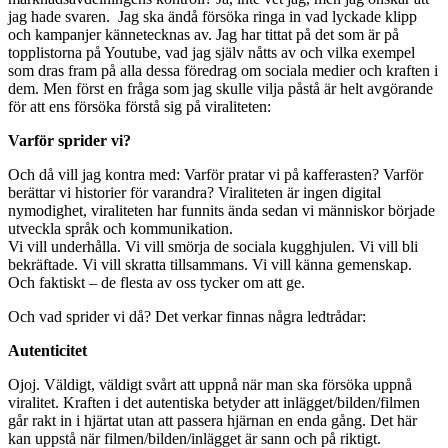
jag hade svaren. Jag ska ändå försöka ringa in vad lyckade klipp
och kampanjer kännetecknas av. Jag har tittat på det som är på
topplistorna på Youtube, vad jag själv nåtts av och vilka exempel
som dras fram på alla dessa föredrag om sociala medier och kraften i
dem. Men först en fråga som jag skulle vilja påstå är helt avgörande
för att ens försöka förstå sig på viraliteten:
Varför sprider vi?
Och då vill jag kontra med: Varför pratar vi på kafferasten? Varför
berättar vi historier för varandra? Viraliteten är ingen digital
nymodighet, viraliteten har funnits ända sedan vi människor började
utveckla språk och kommunikation.
Vi vill underhålla. Vi vill smörja de sociala kugghjulen. Vi vill bli
bekräftade. Vi vill skratta tillsammans. Vi vill känna gemenskap.
Och faktiskt – de flesta av oss tycker om att ge.
Och vad sprider vi då? Det verkar finnas några ledtrådar:
Autenticitet
Ojoj. Väldigt, väldigt svårt att uppnå när man ska försöka uppnå
viralitet. Kraften i det autentiska betyder att inlägget/bilden/filmen
går rakt in i hjärtat utan att passera hjärnan en enda gång. Det här
kan uppstå när filmen/bilden/inlägget är sann och på riktigt.