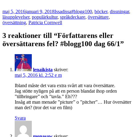
Postat
Författare
Kategorier
maj 5, 2016
januari 9, 2018
Issadissa
#blogg100
,
böcker
,
dissningar
,
Taggar
läsupplevelser
,
populärkultur
,
språk
deckare
,
översättare
,
översättning
,
Patricia Cornwell
3 reaktioner till “Författarens eller
översättarens fel? #blogg100 dag 66/1”
lenaikista
skriver:
maj 5, 2016 kl. 2:52 e m
Ibland måste det vara extra svårt att vara översättare.
Jag stötte nyligen på att en person blandat ihop orden
”tillbringare” och ”tavla.” Eh???
Insåg att man menade ”picture” o ”pitcher”… Hur översätter
man det? (tror det var en film)
Svara
monasaw
skriver: