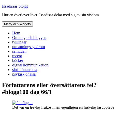
Hoppa
Issadissas blogg
till
Hur en överlever livet. Issadissa delar med sig av sin visdom.
innehåll
Meny och widgets
Hem
Om mig och bloggen
tvillingar
utmattningssyndrom
samtiden
recept
böcker
digital kommunikation
sluta lönearbeta
psykisk ohälsa
Författarens eller översättarens fel?
#blogg100 dag 66/1
Det var en trevlig frukost men egentligen en hiskelig läsuppleve