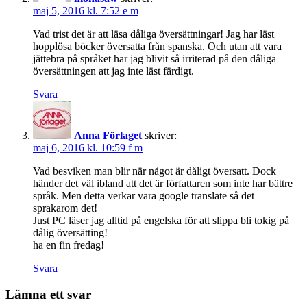
maj 5, 2016 kl. 7:52 e m
Vad trist det är att läsa dåliga översättningar! Jag har läst
hopplösa böcker översatta från spanska. Och utan att vara
jättebra på språket har jag blivit så irriterad på den dåliga
översättningen att jag inte läst färdigt.
Svara
Anna Förlaget
skriver:
maj 6, 2016 kl. 10:59 f m
Vad besviken man blir när något är dåligt översatt. Dock
händer det väl ibland att det är författaren som inte har bättre
språk. Men detta verkar vara google translate så det
sprakarom det!
Just PC läser jag alltid på engelska för att slippa bli tokig på
dålig översätting!
ha en fin fredag!
Svara
Lämna ett svar