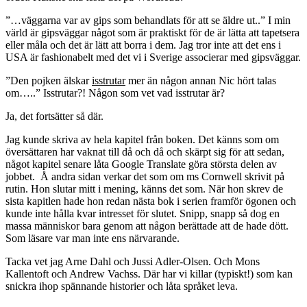
”…väggarna var av gips som behandlats för att se äldre ut..” I min
värld är gipsväggar något som är praktiskt för de är lätta att tapetsera
eller måla och det är lätt att borra i dem. Jag tror inte att det ens i
USA är fashionabelt med det vi i Sverige associerar med gipsväggar.
”Den pojken älskar
isstrutar
mer än någon annan Nic hört talas
om…..” Isstrutar?! Någon som vet vad isstrutar är?
Ja, det fortsätter så där.
Jag kunde skriva av hela kapitel från boken. Det känns som om
översättaren har vaknat till då och då och skärpt sig för att sedan,
något kapitel senare låta Google Translate göra största delen av
jobbet. Å andra sidan verkar det som om ms Cornwell skrivit på
rutin. Hon slutar mitt i mening, känns det som. När hon skrev de
sista kapitlen hade hon redan nästa bok i serien framför ögonen och
kunde inte hålla kvar intresset för slutet. Snipp, snapp så dog en
massa människor bara genom att någon berättade att de hade dött.
Som läsare var man inte ens närvarande.
Tacka vet jag Arne Dahl och Jussi Adler-Olsen. Och Mons
Kallentoft och Andrew Vachss. Där har vi killar (typiskt!) som kan
snickra ihop spännande historier och låta språket leva.