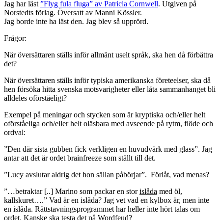
Jag har läst
”Flyg fula fluga” av Patricia Cornwell
. Utgiven på
Norstedts förlag. Översatt av Manni Kössler.
Jag borde inte ha läst den. Jag blev så upprörd.
Frågor:
När översättaren ställs inför allmänt uselt språk, ska hen då förbättra
det?
När översättaren ställs inför typiska amerikanska företeelser, ska då
hen försöka hitta svenska motsvarigheter eller låta sammanhanget bli
alldeles oförståeligt?
Exempel på meningar och stycken som är kryptiska och/eller helt
oförståeliga och/eller helt oläsbara med avseende på rytm, flöde och
ordval:
”Den där sista gubben fick verkligen en huvudvärk med glass”. Jag
antar att det är ordet brainfreeze som ställt till det.
”Lucy avslutar aldrig det hon sällan påbörjar”. Förlåt, vad menas?
”…betraktar [..] Marino som packar en stor
islåda
med öl,
kallskuret….” Vad är en islåda? Jag vet vad en kylbox är, men inte
en islåda. Rättstavningsprogrammet har heller inte hört talas om
ordet. Kanske ska testa det på Wordfeud?