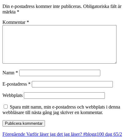
Din e-postadress kommer inte publiceras.
Obligatoriska fält är
märkta
*
Kommentar
*
Namn
*
E-postadress
*
Webbplats
Spara mitt namn, min e-postadress och webbplats i denna
webbläsare till nästa gång jag skriver en kommentar.
Inläggsnavigering
Föregående
Föregående
Varför läser jag det jag läser? #blogg100 dag 65/2