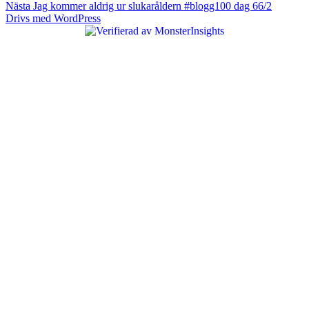
Nästa
inlägg:
Nästa
Jag kommer aldrig ur slukaråldern #blogg100 dag 66/2
inlägg:
Drivs med WordPress