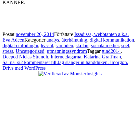
KÄNNER.
Postat
november 26, 2014
Författare
Issadissa, webbtanten a.k.a.
Eva Adeen
Kategorier
analys
,
återhämtning
,
digital kommunikation
,
digitala infödingar
,
livsstil
,
samtiden
,
skolan
,
sociala medier
,
spel
,
stress
,
Uncategorized
,
utmattningssyndrom
Taggar
#ind2014
,
Deeped Niclas Strandh
,
Internetdagarna
,
Katarina Graffman
,
Sa_na_si
2 kommentarer
till Jag slänger in handduken. Imorgon.
Drivs med WordPress