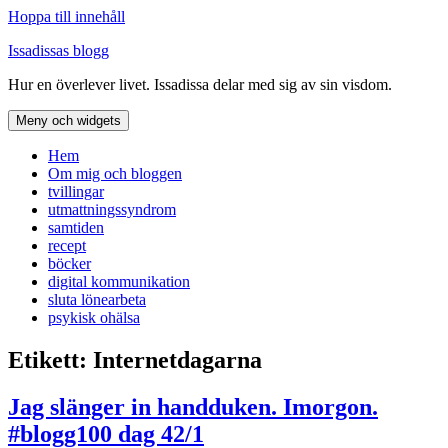
Hoppa till innehåll
Issadissas blogg
Hur en överlever livet. Issadissa delar med sig av sin visdom.
Meny och widgets
Hem
Om mig och bloggen
tvillingar
utmattningssyndrom
samtiden
recept
böcker
digital kommunikation
sluta lönearbeta
psykisk ohälsa
Etikett:
Internetdagarna
Jag slänger in handduken. Imorgon.
#blogg100 dag 42/1