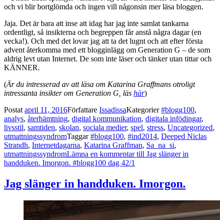
och vi blir bortglömda och ingen vill någonsin mer läsa bloggen.
Jaja. Det är bara att inse att idag har jag inte samlat tankarna
ordentligt, så insikterna och begreppen får anstå några dagar (en
vecka!). Och med det lovar jag att ta det lugnt och att efter första
advent återkomma med ett blogginlägg om Generation G – de som
aldrig levt utan Internet. De som inte läser och tänker utan tittar och
KÄNNER.
(
Är du intresserad av att läsa om Katarina Graffmans otroligt
intressanta insikter om Generation G, läs
här
)
Postat
april 11, 2016
Författare
Issadissa
Kategorier
#blogg100
,
analys
,
återhämtning
,
digital kommunikation
,
digitala infödingar
,
livsstil
,
samtiden
,
skolan
,
sociala medier
,
spel
,
stress
,
Uncategorized
,
utmattningssyndrom
Taggar
#blogg100
,
#ind2014
,
Deeped Niclas
Strandh
,
Internetdagarna
,
Katarina Graffman
,
Sa_na_si
,
utmattningssyndrom
Lämna en kommentar
till Jag slänger in
handduken. Imorgon. #blogg100 dag 42/1
Jag slänger in handduken. Imorgon.