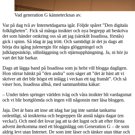
Vad generation G kännetecknas av.
Var på dag två av Internetdagarna igår. Följde spåret ”Den digitala
folkligheten”. Fick så många insikter och nya begrepp att beskriva
det som händer omkring oss så att jag (särskilt Issadissa, förstås)
gick i spinn. Så idag är jag trött. Och samtidigt är det ju dags att
börja dra igång julenergin för några glöggmingel och
julklappsinköp, sillinläggning och stjärnupphängning. Ja, ni hör ju
vart det här barkar.
Dags att lägga band på Issadissa som ju helst vill blogga dagligen.
Hon stirrar hätskt på ”den andra” som säger att ”det är bäst att vi
skriver att det blir högst ett inlägg i veckan ett tag framåt”. Och så
väser hon, Issadissa alltså, med sammanbitna käkar:
– Under tiden springer världen iväg och våra insikter bli vardagsmat
och vi blir bortglömda och ingen vill någonsin mer läsa bloggen.
Jaja. Det är bara att inse att idag har jag inte samlat tankarna
ordentligt, så insikterna och begreppen får anstå några dagar (en
vecka!). Och med det lovar jag att ta det lugnt och att efter första
advent återkomma med ett blogginlägg om Generation G – de som
aldrig levt utan Internet. De som inte läser och tänker utan tittar och