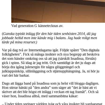
Vad generation G kännetecknas av.
(
Ganska typiskt inlägg för den här tiden senhösten 2014, då jag
jobbade heltid men inte kände mig i balans. Jag hade roligt men
tärde på mina resurser.)
Var på dag två av Internetdagarna igår. Följde spåret ”Den digitala
folkligheten”. Fick så många insikter och nya begrepp att beskriva
det som händer omkring oss så att jag (särskilt Issadissa, förstås)
gick i spinn. Så idag är jag trött. Och samtidigt är det ju dags att
börja dra igång julenergin för några glöggmingel och
julklappsinköp, sillinläggning och stjärnupphängning. Ja, ni hör ju
vart det här barkar.
Dags att lägga band på Issadissa som ju helst vill blogga dagligen.
Hon stirrar hätskt på ”den andra” som säger att ”det är bäst att vi
skriver att det blir högst ett inlägg i veckan ett tag framåt”. Och så
väser hon, Issadissa alltså, med sammanbitna käkar:
– Under tiden springer världen iväg och våra insikter bli vardagsmat