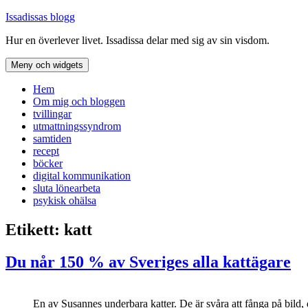
Hoppa
Issadissas blogg
till
Hur en överlever livet. Issadissa delar med sig av sin visdom.
innehåll
Meny och widgets
Hem
Om mig och bloggen
tvillingar
utmattningssyndrom
samtiden
recept
böcker
digital kommunikation
sluta lönearbeta
psykisk ohälsa
Etikett:
katt
Du når 150 % av Sveriges alla kattägare
En av Susannes underbara katter. De är svåra att fånga på bild, 