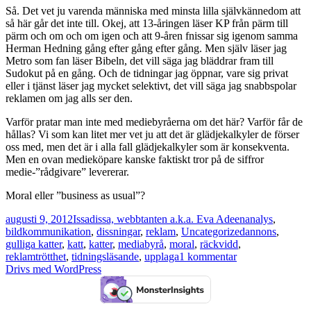
Så. Det vet ju varenda människa med minsta lilla självkännedom att
så här går det inte till. Okej, att 13-åringen läser KP från pärm till
pärm och om och om igen och att 9-åren fnissar sig igenom samma
Herman Hedning gång efter gång efter gång. Men själv läser jag
Metro som fan läser Bibeln, det vill säga jag bläddrar fram till
Sudokut på en gång. Och de tidningar jag öppnar, vare sig privat
eller i tjänst läser jag mycket selektivt, det vill säga jag snabbspolar
reklamen om jag alls ser den.
Varför pratar man inte med mediebyråerna om det här? Varför får de
hållas? Vi som kan litet mer vet ju att det är glädjekalkyler de förser
oss med, men det är i alla fall glädjekalkyler som är konsekventa.
Men en ovan medieköpare kanske faktiskt tror på de siffror
medie-”rådgivare” levererar.
Moral eller ”business as usual”?
Postat
Författare
Kategorier
augusti 9, 2012
Issadissa, webbtanten a.k.a. Eva Adeen
analys
,
Taggar
bildkommunikation
,
dissningar
,
reklam
,
Uncategorized
annons
,
gulliga katter
,
katt
,
katter
,
mediabyrå
,
moral
,
räckvidd
,
till
reklamtrötthet
,
tidningsläsande
,
upplaga
1 kommentar
Du
Drivs med WordPress
når
150
%