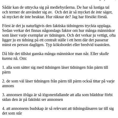
Sådär kan de uttrycka sig på mediebyråerna. De har så lustiga tal
och termer de använder sig av. Och det är så mycket de
inte
säger,
så mycket de inte beaktar. Hur räknar de? Jag har försökt förstå.
Först är det ju naturligtvis den faktiska tidningens tryckta upplaga.
Sedan verkar det finnas någonslags faktor om hur många människor
som läser varje exemplar av tidningen. Och det verkar ju vettigt, ofta
ligger ju en tidning på ett centralt ställe i ett hem där det passerar
minst en person dagligen. Typ köksbordet eller bredvid toastolen.
Då blir det tillslut ganska många människor man når. Eller
skulle
kunna
nå. Om:
1. alla som sätter sig med tidningen läser tidningen från pärm till
pärm
2. de som väl läser tidningen från pärm till pärm också tittar på varje
annons
3. annonsen ifråga är så iögonenfallande att alla som bläddrar förbi
sidan den är på faktiskt ser annonsen
4. att annonsens budskap är så relevant att tidningsläsaren tar till sig
det som står