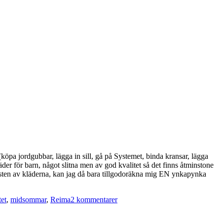
(köpa jordgubbar, lägga in sill, gå på Systemet, binda kransar, lägga
der för barn, något slitna men av god kvalitet så det finns åtminstone
resten av kläderna, kan jag då bara tillgodoräkna mig EN ynkapynka
till
tet
,
midsommar
,
Reima
2 kommentarer
Tillbaka