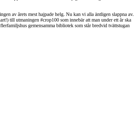
yningen av årets mest hajpade helg. Nu kan vi alla äntligen slappna av.
lart!) till utmaningen #crop100 som innebär att man under ett år ska
årt flerfamiljshus gemensamma bibliotek som står bredvid tvättstugan