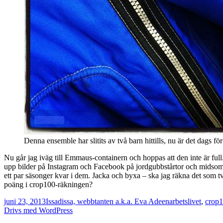
Denna ensemble har slitits av två barn hittills, nu är det dags för 
Nu går jag iväg till Emmaus-containern och hoppas att den inte är full.
upp bilder på Instagram och Facebook på jordgubbstårtor och midsommars
ett par säsonger kvar i dem. Jacka och byxa – ska jag räkna det som t
poäng i crop100-räkningen?
Postat
Författare
Kategorier
juni 23, 2013
Issadissa, webbtanten a.k.a. Eva Adeen
arbetslivet
,
crop
Drivs med WordPress