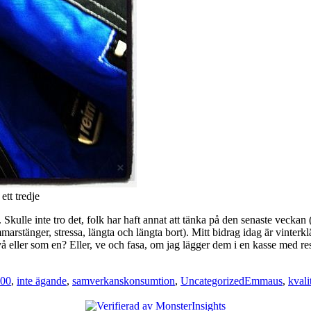
ett tredje
 Skulle inte tro det, folk har haft annat att tänka på den senaste veckan 
tänger, stressa, längta och längta bort). Mitt bidrag idag är vinterklä
vå eller som en? Eller, ve och fasa, om jag lägger dem i en kasse med 
Taggar
100
,
inte ägande
,
samverkanskonsumtion
,
Uncategorized
Emmaus
,
kvali