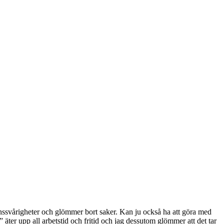
ionssvårigheter och glömmer bort saker. Kan ju också ha att göra med
er” äter upp all arbetstid och fritid och jag dessutom glömmer att det tar