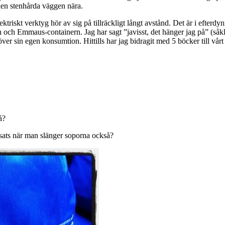
h den stenhårda väggen nära.
ktriskt verktyg hör av sig på tillräckligt långt avstånd. Det är i efterd
n och Emmaus-containern. Jag har sagt ”javisst, det hänger jag på” (såk
 över sin egen konsumtion. Hittills har jag bidragit med 5 böcker till v
å?
nsats när man slänger soporna också?