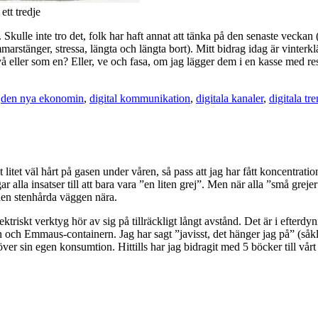
ett tredje
 Skulle inte tro det, folk har haft annat att tänka på den senaste veckan 
tänger, stressa, längta och längta bort). Mitt bidrag idag är vinterklä
vå eller som en? Eller, ve och fasa, om jag lägger dem i en kasse med 
,
den nya ekonomin
,
digital kommunikation
,
digitala kanaler
,
digitala tr
litet väl hårt på gasen under våren, så pass att jag har fått koncentrat
ngar alla insatser till att bara vara ”en liten grej”. Men när alla ”små grej
h den stenhårda väggen nära.
ktriskt verktyg hör av sig på tillräckligt långt avstånd. Det är i efterd
n och Emmaus-containern. Jag har sagt ”javisst, det hänger jag på” (såk
 över sin egen konsumtion. Hittills har jag bidragit med 5 böcker till v