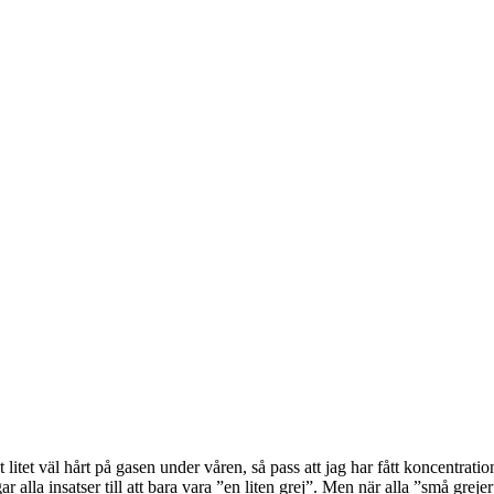
litet väl hårt på gasen under våren, så pass att jag har fått koncentrat
ngar alla insatser till att bara vara ”en liten grej”. Men när alla ”små grej