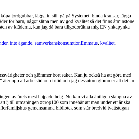
(köpa jordgubbar, lägga in sill, gå på Systemet, binda kransar, lägga
der för barn, något slitna men av god kvalitet så det finns åtminstone
resten av kläderna, kan jag då bara tillgodoräkna mig EN ynkapynka
Taggar
ender
,
inte ägande
,
samverkanskonsumtion
Emmaus
,
kvalitet
,
ionssvårigheter och glömmer bort saker. Kan ju också ha att göra med
er” äter upp all arbetstid och fritid och jag dessutom glömmer att det tar
yningen av årets mest hajpade helg. Nu kan vi alla äntligen slappna av.
lart!) till utmaningen #crop100 som innebär att man under ett år ska
årt flerfamiljshus gemensamma bibliotek som står bredvid tvättstugan