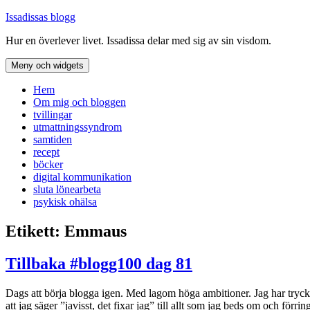
Hoppa
Issadissas blogg
till
Hur en överlever livet. Issadissa delar med sig av sin visdom.
innehåll
Meny och widgets
Hem
Om mig och bloggen
tvillingar
utmattningssyndrom
samtiden
recept
böcker
digital kommunikation
sluta lönearbeta
psykisk ohälsa
Etikett:
Emmaus
Tillbaka #blogg100 dag 81
Dags att börja blogga igen. Med lagom höga ambitioner. Jag har tryckt 
att jag säger ”javisst, det fixar jag” till allt som jag beds om och förri