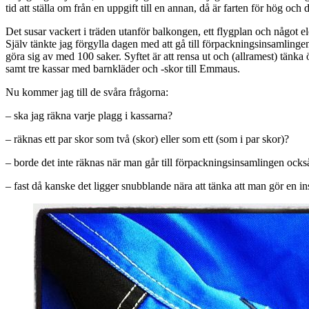
tid att ställa om från en uppgift till en annan, då är farten för hög oc
Det susar vackert i träden utanför balkongen, ett flygplan och något ele
Själv tänkte jag förgylla dagen med att gå till förpackningsinsamlinge
göra sig av med 100 saker. Syftet är att rensa ut och (allramest) tänka
samt tre kassar med barnkläder och -skor till Emmaus.
Nu kommer jag till de svåra frågorna:
– ska jag räkna varje plagg i kassarna?
– räknas ett par skor som två (skor) eller som ett (som i par skor)?
– borde det inte räknas när man går till förpackningsinsamlingen ocks
– fast då kanske det ligger snubblande nära att tänka att man gör en i