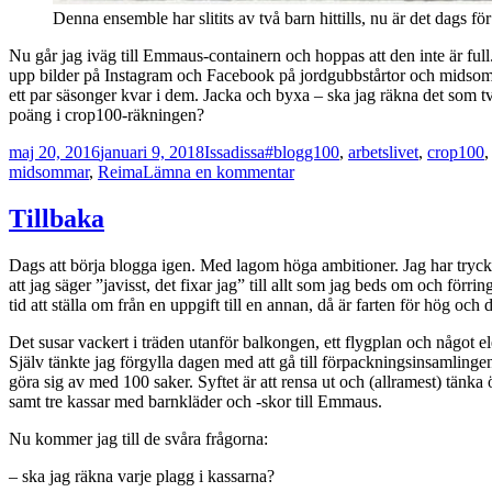
Denna ensemble har slitits av två barn hittills, nu är det dags för 
Nu går jag iväg till Emmaus-containern och hoppas att den inte är full.
upp bilder på Instagram och Facebook på jordgubbstårtor och midsommars
ett par säsonger kvar i dem. Jacka och byxa – ska jag räkna det som t
poäng i crop100-räkningen?
Postat
Författare
Kategorier
maj 20, 2016
januari 9, 2018
Issadissa
#blogg100
,
arbetslivet
,
crop100
till
midsommar
,
Reima
Lämna en kommentar
Tillbaka
#blogg100
Tillbaka
dag
81
Dags att börja blogga igen. Med lagom höga ambitioner. Jag har tryckt 
att jag säger ”javisst, det fixar jag” till allt som jag beds om och förri
tid att ställa om från en uppgift till en annan, då är farten för hög oc
Det susar vackert i träden utanför balkongen, ett flygplan och något ele
Själv tänkte jag förgylla dagen med att gå till förpackningsinsamlinge
göra sig av med 100 saker. Syftet är att rensa ut och (allramest) tänka
samt tre kassar med barnkläder och -skor till Emmaus.
Nu kommer jag till de svåra frågorna:
– ska jag räkna varje plagg i kassarna?