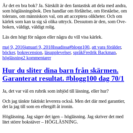
Är det en bra bok? Ja. Särskilt är den fantastisk att dela med andra,
som högläsningsbok. Den handlar om förlåtelse, om förståelse, om
tolerans, om människors val, om att acceptera olikheter. Och om
kärlek som kan ta sig så olika uttryck. Dessutom är den, som Ove-
boken, väldigt, väldigt rolig.
Läs den högt för någon eller några du vill visa kärlek.
Postat
Författare
Kategorier
maj 9, 2016
januari 9, 2018
Issadissa
#blogg100
,
att vara förälder
,
Taggar
böcker
,
bokrecension
,
läsupplevelser
,
språk
Fredrik Backman
,
till
högläsning
2 kommentarer
En
mormor
Hur du sliter dina barn från skärmen.
och
Garanterat resultat. #blogg100 dag 70/1
högläsning
#blogg100
dag
Ja, det var väl en rubrik som inbjöd till läsning, eller hur?
70/2
Och jag tänkte faktiskt leverera också. Men det där med garantier,
det la jag till som en eftergift åt ironin.
Högläsning. Jag säger det igen – högläsning. Jag skriver det med
litet större bokstäver – HÖGLÄSNING.