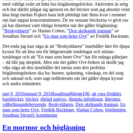
med väldigt svårt att hitta bra högläsningsböcker. Aktivisten är artig
och har därför plågat sig igenom en del böcker som jag absolut velat
läsa högt medan Pojken bara helt plötsligt inte finns kvar i rummet
om han tappat koncentrationen. De tre senaste böckerna vi givit oss
på har däremot varit riktiga femettor när det gäller högläsning:
”
Beskyddaren
” av Harlan Coben, ”
Den skrikande trappan
” av
Jonathan Stroud och ”
En man som heter Ove
” av Fredrik Backman.
Det enda jag kan säga är att ”Beskyddaren” innehåller litet för djupa
kyssar för att läsa om för lättgenerade tonåringar och nästan-
tonåringar och att ”En man som heter Ove” har för många påhejare
– då blir jag skeptisk. Men när det gäller Ove-boken så skulle jag
vilja säga att den innehåller det mesta som den perfekta
högläsningsboken ska ha: humor, spänning, vänskap, en del sorg
och saknad och, som sagt nolltolerans när det gäller djupa kyssar
och andra intimiteter.
Postat
Författare
Kategorier
maj 9, 2016
januari 9, 2018
Issadissa
#blogg100
,
att vara förälder
,
barnböcker
,
böcker
,
digital natives
,
digitala infödingar
,
litteratur
,
Taggar
välbefinnande
beroende
,
Beskyddaren
,
Den skrikande trappan
,
En
man som heter Ove
,
Fredrik Backman
,
Harlan Coben
,
högläsning
,
till
Jonathan Stroud
1 kommentar
Hur
du
En mormor och högläsning
sliter