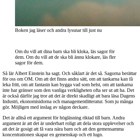
Boken jag läser och andra lyssnar till just nu
Om du vill att dina barn ska bli kloka, läs sagor för
dem. Om du vill att de ska bli ännu klokare, läs fler
sagor för dem.
Så lär Albert Einstein ha sagt. Och såklart är det så. Sagorna berättar
för oss om OM. Om att det finns andra sätt, om att tankarna kan få
leka fritt, om att fantasin kan bygga vad som helst, om att tankarna
inte har gränser som den vanliga verkligheten ofta ser ut att ha. Det
är också därför jag tror att det är direkt skadligt att bara läsa Dagens
Industri, ekonomisidorna och managementlitteratur. Som ju många
gör. Möjligen med inslag av någon deckare.
Det är alltså ett argument för högläsning riktad till barn. Andra
argument är att det är underbart roligt att dela stora upplevelser och
att det är gosigt att få vara nära barn och att den gemensamma
koncentrationen skapar en gemenskap och ett lugn.