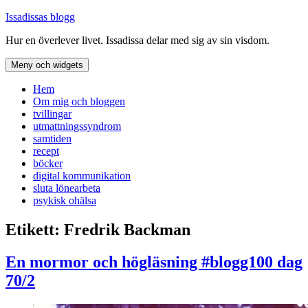
Hoppa
Issadissas blogg
till
Hur en överlever livet. Issadissa delar med sig av sin visdom.
innehåll
Meny och widgets
Hem
Om mig och bloggen
tvillingar
utmattningssyndrom
samtiden
recept
böcker
digital kommunikation
sluta lönearbeta
psykisk ohälsa
Etikett:
Fredrik Backman
En mormor och högläsning #blogg100 dag
70/2