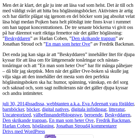
Men det är klart, det går ju inte att läsa vad som helst. Det är till och
med väldigt svårt att hitta bra högläsningsböcker. Aktivisten är artig
och har därför plågat sig igenom en del böcker som jag absolut velat
läsa högt medan Pojken bara helt plötsligt inte finns kvar i rummet
om han tappat koncentrationen. De tre senaste böckerna vi givit oss
på har däremot varit riktiga femettor när det gäller högläsning:
”
Beskyddaren
” av Harlan Coben, ”
Den skrikande trappan
” av
Jonathan Stroud och ”
En man som heter Ove
” av Fredrik Backman.
Det enda jag kan säga är att ”Beskyddaren” innehåller litet för djupa
kyssar för att läsa om för lättgenerade tonåringar och nästan-
tonåringar och att ”En man som heter Ove” har för många påhejare
– då blir jag skeptisk. Men när det gäller Ove-boken så skulle jag
vilja säga att den innehåller det mesta som den perfekta
högläsningsboken ska ha: humor, spänning, vänskap, en del sorg
och saknad och, som sagt nolltolerans när det gäller djupa kyssar
och andra intimiteter.
Postat
Författare
Kategorier
juli 30, 2014
Issadissa, webbtanten a.k.a. Eva Adeen
att vara förälder
,
barnböcker
,
böcker
,
digital natives
,
digitala infödingar
,
litteratur
,
Taggar
Uncategorized
,
välbefinnande
#bloggswe
,
beroende
,
Beskyddaren
,
Den skrikande trappan
,
En man som heter Ove
,
Fredrik Backman
,
till
Harlan Coben
,
högläsning
,
Jonathan Stroud
4 kommentarer
Hur
Drivs med WordPress
du