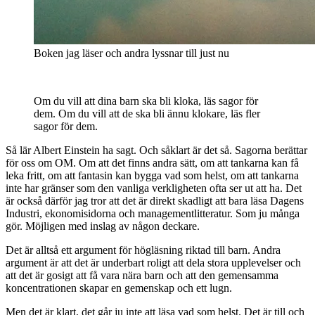
Boken jag läser och andra lyssnar till just nu
Om du vill att dina barn ska bli kloka, läs sagor för
dem. Om du vill att de ska bli ännu klokare, läs fler
sagor för dem.
Så lär Albert Einstein ha sagt. Och såklart är det så. Sagorna berättar
för oss om OM. Om att det finns andra sätt, om att tankarna kan få
leka fritt, om att fantasin kan bygga vad som helst, om att tankarna
inte har gränser som den vanliga verkligheten ofta ser ut att ha. Det
är också därför jag tror att det är direkt skadligt att bara läsa Dagens
Industri, ekonomisidorna och managementlitteratur. Som ju många
gör. Möjligen med inslag av någon deckare.
Det är alltså ett argument för högläsning riktad till barn. Andra
argument är att det är underbart roligt att dela stora upplevelser och
att det är gosigt att få vara nära barn och att den gemensamma
koncentrationen skapar en gemenskap och ett lugn.
Men det är klart, det går ju inte att läsa vad som helst. Det är till och