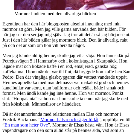
Mormor i mitten med den allvarliga blicken
Egentligen har den här bloggposten absolut ingenting med min
mormor att göra. Men jag ville gärna använda den här bilden. För
när jag ser den ser jag mig själv. Jag tror att det är så jag börjar se ut.
Just i den här bilden gillar jag mormors blick. Den är allvarlig, rakt
på och det är som om hon vill berätta något.
Men jag kände aldrig henne, skulle jag vilja säga. Hon fanns där på
Petrejusvägen 5 i Hammarby och i kolonistugan i Skarpnäck. Hon
lagade mat och kokade kaffe i en röd, emaljerad, ganska hög
kaffekanna. Utom när det var till fint, då bryggde hon kaffe i en San
Pedro. Den där vingliga glasbryggaren där vattnet vandrade uppåt.
Hennes äppelkaka med mandelmassa var makalöst god och hennes
kanelbullar var stora, utan bullformar och rejäla, både i smak och
format. Men ändå kände jag inte henne. Hon var mormor. Punkt
slut. ”Hoppalanta” sa hon när hon skulle ta emot när jag skulle ned
från köksbänk. Minnesflisor av händelser.
Då är det annorlunda med relationen mellan Elsa och mormor i
Fredrik Backmans ”
Mormor hälsar och säger förlåt
”, uppföljaren till
”
En man som heter Ove
”. Mormor är Elsas bästa vän. Hon är Elsas
vapendragare och den som alltid står på hennes sida, vad som än