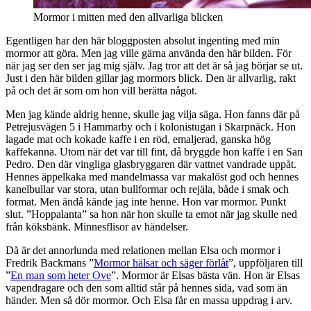
Mormor i mitten med den allvarliga blicken
Egentligen har den här bloggposten absolut ingenting med min
mormor att göra. Men jag ville gärna använda den här bilden. För
när jag ser den ser jag mig själv. Jag tror att det är så jag börjar se ut.
Just i den här bilden gillar jag mormors blick. Den är allvarlig, rakt
på och det är som om hon vill berätta något.
Men jag kände aldrig henne, skulle jag vilja säga. Hon fanns där på
Petrejusvägen 5 i Hammarby och i kolonistugan i Skarpnäck. Hon
lagade mat och kokade kaffe i en röd, emaljerad, ganska hög
kaffekanna. Utom när det var till fint, då bryggde hon kaffe i en San
Pedro. Den där vingliga glasbryggaren där vattnet vandrade uppåt.
Hennes äppelkaka med mandelmassa var makalöst god och hennes
kanelbullar var stora, utan bullformar och rejäla, både i smak och
format. Men ändå kände jag inte henne. Hon var mormor. Punkt
slut. ”Hoppalanta” sa hon när hon skulle ta emot när jag skulle ned
från köksbänk. Minnesflisor av händelser.
Då är det annorlunda med relationen mellan Elsa och mormor i
Fredrik Backmans ”
Mormor hälsar och säger förlåt
”, uppföljaren till
”
En man som heter Ove
”. Mormor är Elsas bästa vän. Hon är Elsas
vapendragare och den som alltid står på hennes sida, vad som än
händer. Men så dör mormor. Och Elsa får en massa uppdrag i arv.