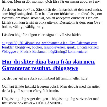
händer. Men så dör mormor. Och Elsa får en massa uppdrag i arv.
Är det en bra bok? Ja. Särskilt är den fantastisk att dela med andra,
som högläsningsbok. Den handlar om förlåtelse, om förståelse, om
tolerans, om människors val, om att acceptera olikheter. Och om
kärlek som kan ta sig så olika uttryck. Dessutom är den, som Ove-
boken, väldigt, väldigt rolig.
Läs den högt för någon eller några du vill visa kärlek.
Postat
Författare
Kategorier
augusti 30, 2014
Issadissa, webbtanten a.k.a. Eva Adeen
att vara
Tagg
förälder
,
bloggswe
,
böcker
,
läsupplevelser
,
språk
,
Uncategorized
till
#bloggswe
,
Fredrik Backman
,
högläsning
2 kommentarer
En
mormor
Hur du sliter dina barn från skärmen.
och
Garanterat resultat. #bloggswe
högläsning
Ja, det var väl en rubrik som inbjöd till läsning, eller hur?
Och jag tänkte faktiskt leverera också. Men det där med garantier,
det la jag till som en eftergift åt ironin.
Högläsning. Jag säger det igen – högläsning. Jag skriver det med
litet större bokstäver – HÖGLÄSNING.