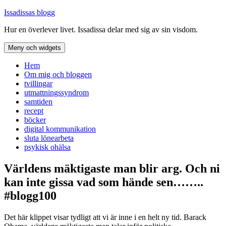
Hoppa
Issadissas blogg
till
Hur en överlever livet. Issadissa delar med sig av sin visdom.
innehåll
Meny och widgets
Hem
Om mig och bloggen
tvillingar
utmattningssyndrom
samtiden
recept
böcker
digital kommunikation
sluta lönearbeta
psykisk ohälsa
Världens mäktigaste man blir arg. Och ni
kan inte gissa vad som hände sen……..
#blogg100
Det här klippet visar tydligt att vi är inne i en helt ny tid. Barack