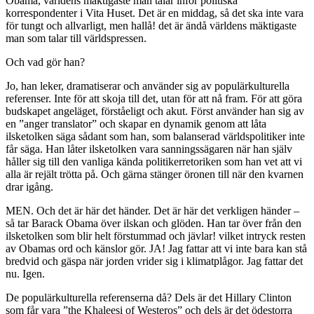
Obama, världens mäktigaste man talar inför politiska
korrespondenter i Vita Huset. Det är en middag, så det ska inte vara
för tungt och allvarligt, men hallå! det är ändå världens mäktigaste
man som talar till världspressen.
Och vad gör han?
Jo, han leker, dramatiserar och använder sig av populärkulturella
referenser. Inte för att skoja till det, utan för att nå fram. För att göra
budskapet angeläget, förståeligt och akut. Först använder han sig av
en ”anger translator” och skapar en dynamik genom att låta
ilsketolken säga sådant som han, som balanserad världspolitiker inte
får säga. Han låter ilsketolken vara sanningssägaren när han själv
håller sig till den vanliga kända politikerretoriken som han vet att vi
alla är rejält trötta på. Och gärna stänger öronen till när den kvarnen
drar igång.
MEN. Och det är här det händer. Det är här det verkligen händer –
så tar Barack Obama över ilskan och glöden. Han tar över från den
ilsketolken som blir helt förstummad och jävlar! vilket intryck resten
av Obamas ord och känslor gör. JA! Jag fattar att vi inte bara kan stå
bredvid och gäspa när jorden vrider sig i klimatplågor. Jag fattar det
nu. Igen.
De populärkulturella referenserna då? Dels är det Hillary Clinton
som får vara ”the Khaleesi of Westeros” och dels är det ödestorra