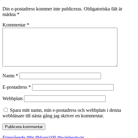
Din e-postadress kommer inte publiceras.
Obligatoriska fält är
märkta
*
Kommentar
*
Namn
*
E-postadress
*
Webbplats
Spara mitt namn, min e-postadress och webbplats i denna
webbläsare till nästa gång jag skriver en kommentar.
Föregående
Föregående
#tbt #blogg100 #twinlesstwin