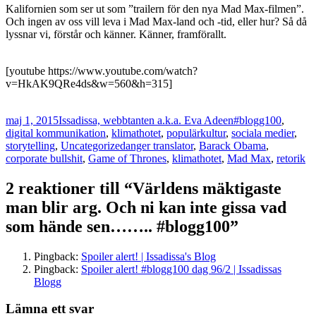
Kalifornien som ser ut som ”trailern för den nya Mad Max-filmen”.
Och ingen av oss vill leva i Mad Max-land och -tid, eller hur? Så då
lyssnar vi, förstår och känner. Känner, framförallt.
[youtube https://www.youtube.com/watch?
v=HkAK9QRe4ds&w=560&h=315]
Postat
Författare
Kategorier
maj 1, 2015
Issadissa, webbtanten a.k.a. Eva Adeen
#blogg100
,
digital kommunikation
,
klimathotet
,
populärkultur
,
sociala medier
,
Taggar
storytelling
,
Uncategorized
anger translator
,
Barack Obama
,
corporate bullshit
,
Game of Thrones
,
klimathotet
,
Mad Max
,
retorik
2 reaktioner till “Världens mäktigaste
man blir arg. Och ni kan inte gissa vad
som hände sen…….. #blogg100”
Pingback:
Spoiler alert! | Issadissa's Blog
Pingback:
Spoiler alert! #blogg100 dag 96/2 | Issadissas
Blogg
Lämna ett svar